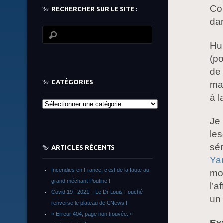
Col
RECHERCHER SUR LE SITE :
dan
Hu
(po
de
CATÉGORIES
man
à l
Catégories
Je 
le
sér
ARTICLES RÉCENTS
Ya
Incendies en France, c’est de la faute au
moi
grand méchant Poutine !
l’a
Covid 19 : 2021 – Le Dr Louis Fouché
un 
renverse le plateau de CNews !
« Erreur 404, page non trouvée. »
Ex