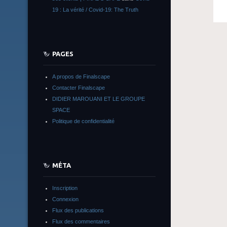
19 : La vérité / Covid-19: The Truth
PAGES
A propos de Finalscape
Contacter Finalscape
DIDIER MAROUANI ET LE GROUPE
SPACE
Politique de confidentialité
MÉTA
Inscription
Connexion
Flux des publications
Flux des commentaires