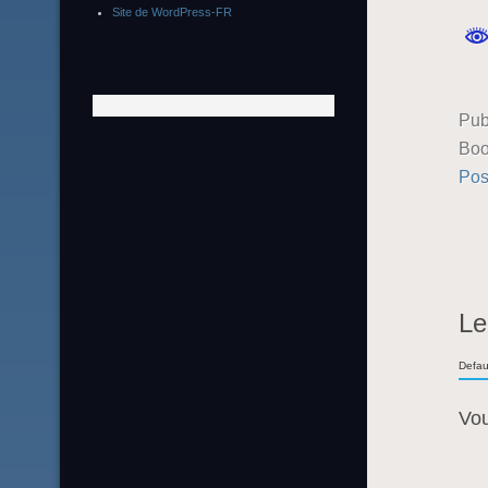
Site de WordPress-FR
Pub
Boo
Pos
Le
Defau
Vo