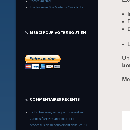
L’arbre de Noêl
The Promise You Made by Cock Robin
I
B
MERCI POUR VOTRE SOUTIEN
L
Une
bo
Me
COMMENTAIRES RÉCENTS
Le Dr Tenpenny explique comment les
vaccins à ARNm annonceront le
processus de dépeuplement dans les 3-6