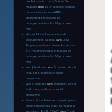
prochains mois… ! – La Voix de Dieu
Magazine
dans
Le Dr Tenpenny explique
comment les vaccins à ARNm
amorceront le processus de
dépeuplement dans les 3-6 prochains
mois
Vaccins ARNm: Un processus de
dépeuplement - Scandal
dans
Le Dr
Tenpenny explique comment les vaccins
à ARNm amorceront le processus de
dépeuplement dans les 3-6 prochains
mois
Web | Pearltrees
dans
Économie : Vers la
fin du cash, un désastre social
programmé
Web | Pearltrees
dans
Économie : Vers la
fin du cash, un désastre social
programmé
Suisse : On lui ferme son magasin parce
qu’elle n’impose pas le port du masque à
ses clients | FINAL S CAPE
dans
Covid-