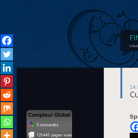
FI
L'éve
14
Cu
Sp