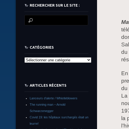
RECHERCHER SUR LE SITE :
Ma
té
don
Sak
CATÉGORIES
du
ré
Catégories
En 
pre
ARTICLES RÉCENTS
du
La
Lanceurs d’alerte / Whistleblowers
nou
The running man – Arnold
19
Schwarzenegger
la 
Covid 19: les hôpitaux surchargés était un
leurre!
l’h