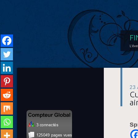
FI
L'éve
23
Cu
a
Sp