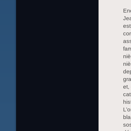
End
Jea
est
com
ass
fam
niè
niè
dep
gra
et,
cat
his
L’o
bla
sos