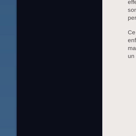
ef
son
per
Ce
enf
mal
un 