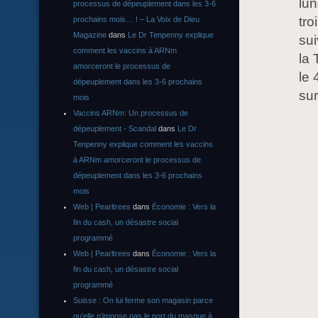
lu
processus de dépeuplement dans les 3-6
tro
prochains mois… ! – La Voix de Dieu
Magazine
dans
Le Dr Tenpenny explique
sui
comment les vaccins à ARNm
la 
amorceront le processus de
le
dépeuplement dans les 3-6 prochains
sur
mois
Vaccins ARNm: Un processus de
dépeuplement - Scandal
dans
Le Dr
Tenpenny explique comment les vaccins
à ARNm amorceront le processus de
dépeuplement dans les 3-6 prochains
mois
Web | Pearltrees
dans
Économie : Vers la
fin du cash, un désastre social
programmé
Web | Pearltrees
dans
Économie : Vers la
fin du cash, un désastre social
programmé
Suisse : On lui ferme son magasin parce
qu’elle n’impose pas le port du masque à