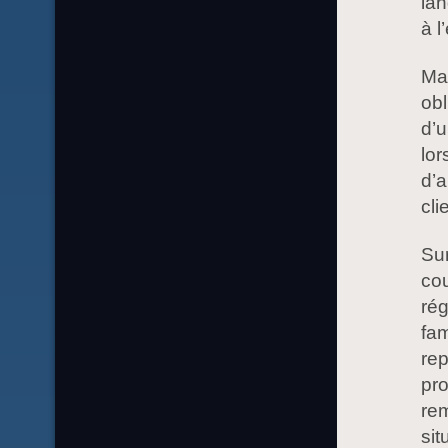
lan
à l
Ma
obl
d’u
lor
d’a
cli
Sur
co
rég
fam
re
pro
rem
sit