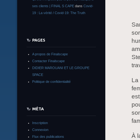
ses clients | FINAL S CAPE
dans
Covid-
19 : La vérité / Covid-19: The Truth
Sa
sor
hum
PAGES
am
A propos de Finalscape
Ste
Contacter Finalscape
tra
DIDIER MAROUANI ET LE GROUPE
SPACE
La 
Politique de confidentialité
fem
est
pou
MÉTA
son
fam
Inscription
Connexion
À 
Flux des publications