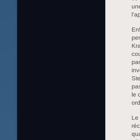
un
l’a
Enf
per
Kra
cou
par
inv
St
pas
le 
ord
Le
réc
qu