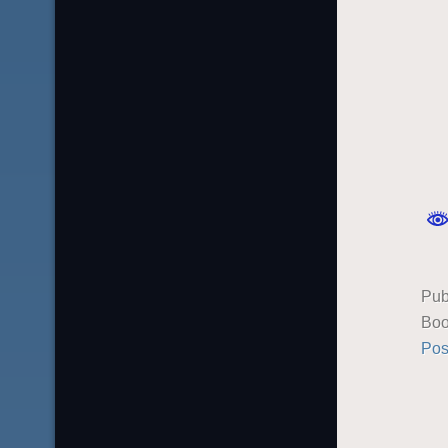
Pub
Boo
Pos