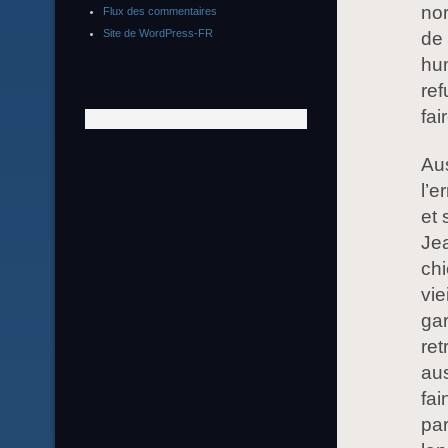
nor
Flux des commentaires
Site de WordPress-FR
de 
hu
ref
fai
Aus
l’e
et
Jea
chi
vie
gar
ret
aus
fai
par