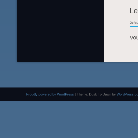
Le
Defau
Vo
Proudly powered by WordPress
|
Theme: Dusk To Dawn by
WordPress.c