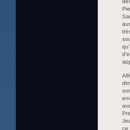
dés
Pie
Sam
aus
trè
sou
qu’
d’
app
Alf
dim
son
env
ave
Pre
Jea
ce 