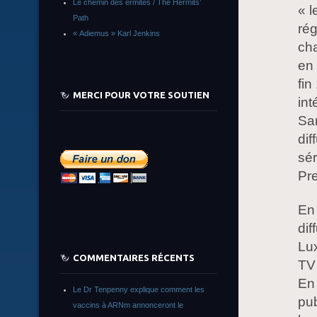
Le chemin des ermites / The Hermits’
« l
Path
rég
« Adiemus » Karl Jenkins
cha
en 
fin
MERCI POUR VOTRE SOUTIEN
int
Sar
dif
sér
Pre
En 
di
Lu
COMMENTAIRES RÉCENTS
TV 
En 
Le Dr Tenpenny explique comment les
pub
vaccins à ARNm annonceront le