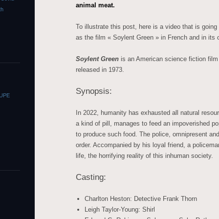
animal meat.
th
To illustrate this post, here is a video that is going
as the film « Soylent Green » in French and in its o
Soylent Green
is an American science fiction film
released in 1973.
Synopsis:
OUPE
In 2022, humanity has exhausted all natural resou
a kind of pill, manages to feed an impoverished p
to produce such food. The police, omnipresent and 
order. Accompanied by his loyal friend, a policeman 
life, the horrifying reality of this inhuman society.
Casting:
Charlton Heston: Detective Frank Thorn
Leigh Taylor-Young: Shirl