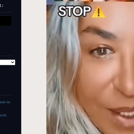
 :
faute au
ouché
»