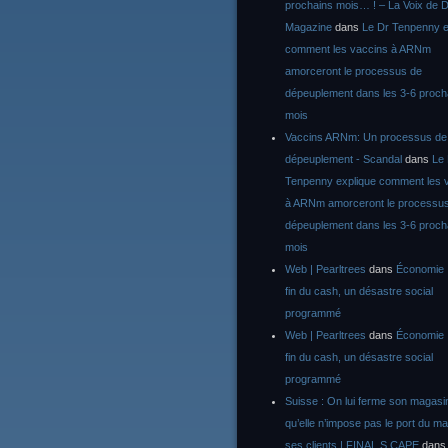
prochains mois… ! – La Voix de D
Magazine
dans
Le Dr Tenpenny e
comment les vaccins à ARNm
amorceront le processus de
dépeuplement dans les 3-6 proch
mois
Vaccins ARNm: Un processus de
dépeuplement - Scandal
dans
Le
Tenpenny explique comment les 
à ARNm amorceront le processu
dépeuplement dans les 3-6 proch
mois
Web | Pearltrees
dans
Économie :
fin du cash, un désastre social
programmé
Web | Pearltrees
dans
Économie :
fin du cash, un désastre social
programmé
Suisse : On lui ferme son magasi
qu’elle n’impose pas le port du m
ses clients | FINAL S CAPE
dan