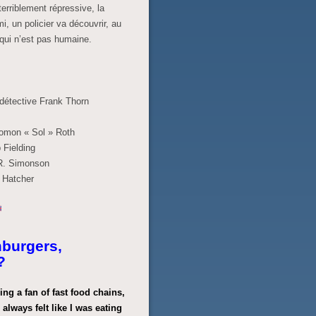
erriblement répressive, la
, un policier va découvrir, au
é qui n’est pas humaine.
 détective Frank Thorn
omon « Sol » Roth
 Fielding
 R. Simonson
t Hatcher
burgers,
?
eing a fan of fast food chains,
always felt like I was eating