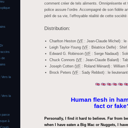
ieu
comment créer de tels aliments. Omniprésente et t
xplique
police assure l’ordre. Accompagné de son fidèle ami
péril de sa vie, l’effroyable réalité de cette sociét
ains
Distribution:
Charlton Heston
(
VF
: Jean-Claude Michel)
: le
 Dr
Leigh Taylor-Young
(
VF
: Béatrice Delfe)
: Shirl
vaccins
Edward G. Robinson
(
VF
: Serge Nadaud)
: Sol
s de
Chuck Connors
(
VF
: Jean-Claude Balard)
: Tab
ains
Joseph Cotten
(
VF
: Roland Ménard)
: William
Brock Peters
(
VF
: Sady Rebbot)
: le lieutenan
 Vers la
 Vers la
Human flesh in ham
fact or fake
n parce
Personally, I find it hard to believe. Far from b
asque à
when I have eaten a Big Mac or Nuggets, I have 
s
Covid-