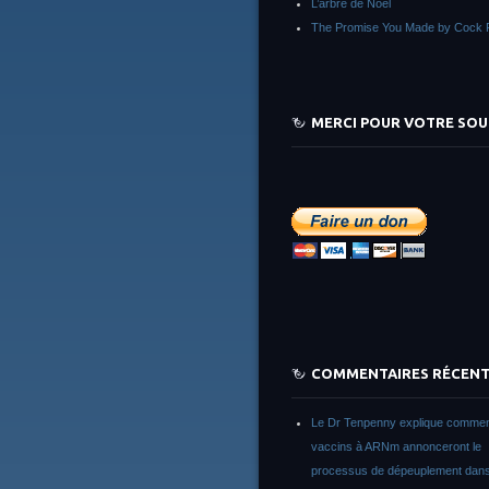
L’arbre de Noêl
The Promise You Made by Cock 
MERCI POUR VOTRE SOU
COMMENTAIRES RÉCEN
Le Dr Tenpenny explique commen
vaccins à ARNm annonceront le
processus de dépeuplement dans