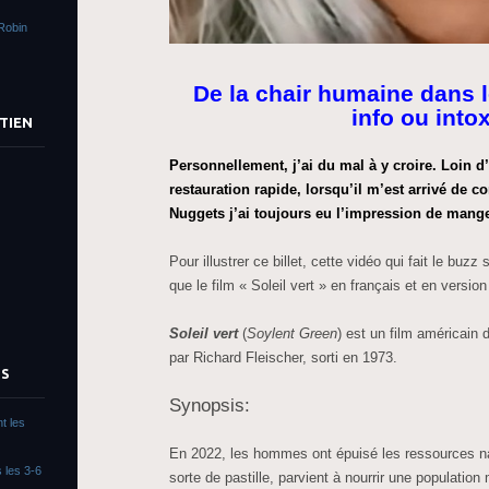
Robin
De la chair humaine dans 
info ou into
TIEN
Personnellement, j’ai du mal à y croire. Loin d
restauration rapide, lorsqu’il m’est arrivé de
Nuggets j’ai toujours eu l’impression de mange
Pour illustrer ce billet, cette vidéo qui fait le buz
que le film « Soleil vert » en français et en version 
Soleil vert
(
Soylent Green
) est un film américain d
par Richard Fleischer, sorti en 1973.
TS
Synopsis:
t les
En 2022, les hommes ont épuisé les ressources natu
 les 3-6
sorte de pastille, parvient à nourrir une population