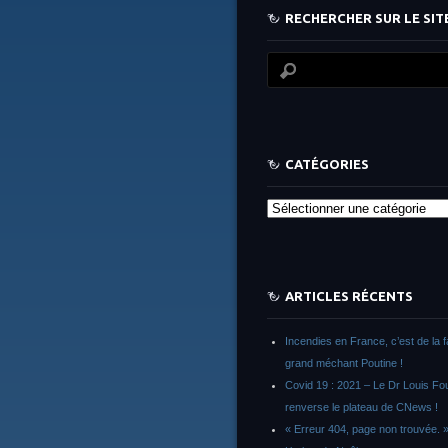
RECHERCHER SUR LE SITE
CATÉGORIES
Catégories
ARTICLES RÉCENTS
Incendies en France, c’est de la 
grand méchant Poutine !
Covid 19 : 2021 – Le Dr Louis F
renverse le plateau de CNews !
« Erreur 404, page non trouvée. 