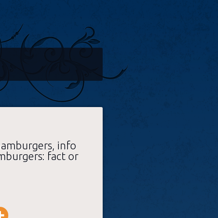
hamburgers, info
mburgers: fact or