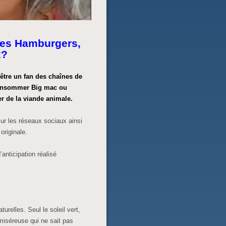
les Hamburgers,
x?
’être un fan des chaînes de
 consommer Big mac ou
r de la viande animale.
z sur les réseaux sociaux ainsi
originale.
’anticipation réalisé
relles. Seul le soleil vert,
 miséreuse qui ne sait pas