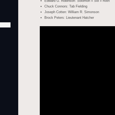
Edward G. Robinson: Solomon « Sol » Roth
Chuck Connors: Tab Fielding
Joseph Cotten: William R. Simonson
Brock Peters: Lieutenant Hatcher