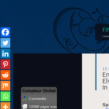
FI
L'éve
15
En
El
In
Sp