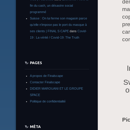
dem
fin du cash, un désastre social
mai
programmé
cop
Suisse : On lui ferme son magasin parce
pre
qu’elle n’impose pas le port du masque à
car
ses clients | FINAL S CAPE
dans
Covid-
19 : La vérité / Covid-19: The Truth
con
PAGES
I
A propos de Finalscape
Sw
Contacter Finalscape
o
DIDIER MAROUANI ET LE GROUPE
SPACE
Politique de confidentialité
Pic
MÉTA