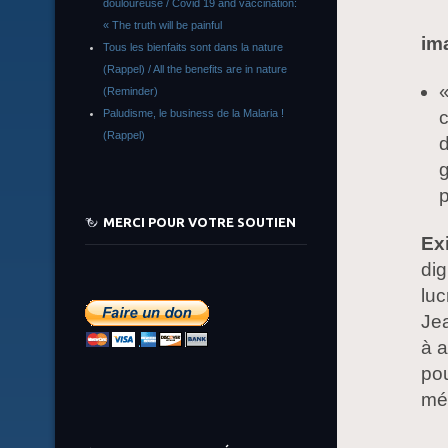
douloureuse / Covid 19 and vaccination:
« The truth will be painful
im
Tous les bienfaits sont dans la nature
(Rappel) / All the benefits are in nature
(Reminder)
c
Paludisme, le business de la Malaria !
(Rappel)
g
p
MERCI POUR VOTRE SOUTIEN
Exi
dig
luc
Je
à a
pou
mé