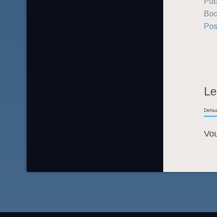
Pub
Boo
Pos
Le
Defau
Vo