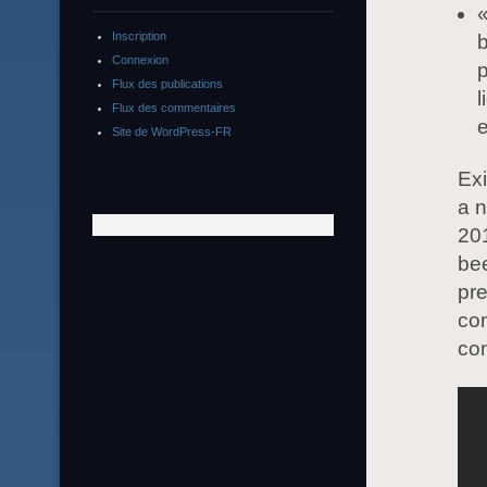
«
Inscription
b
Connexion
p
Flux des publications
l
Flux des commentaires
Site de WordPress-FR
Exi
a n
20
bee
pr
con
con