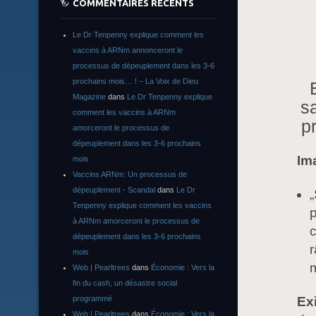
COMMENTAIRES RÉCENTS
Le Dr Tenpenny explique comment les
vaccins à ARNm annonceront le
processus de dépeuplement dans les 3-6
prochains mois… ! – La Voix de Dieu
Magazine
dans
Le Dr Tenpenny explique
s
comment les vaccins à ARNm
p
amorceront le processus de
dépeuplement dans les 3-6 prochains
Im
mois
Vaccins ARNm: Un processus de
dépeuplement - Scandal
dans
Le Dr
„
Tenpenny explique comment les vaccins
p
à ARNm amorceront le processus de
c
dépeuplement dans les 3-6 prochains
r
mois
m
Web | Pearltrees
dans
Économie : Vers la
fin du cash, un désastre social
Exi
programmé
Web | Pearltrees
dans
Économie : Vers la