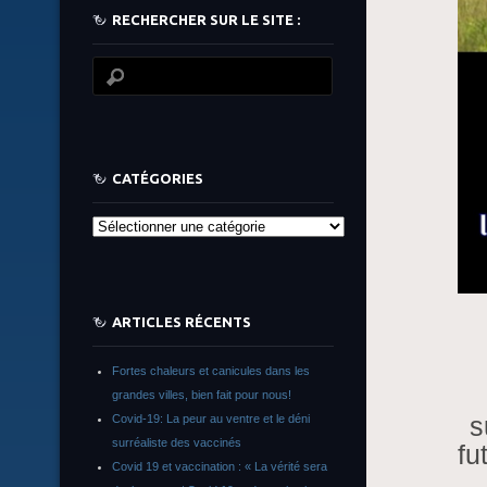
RECHERCHER SUR LE SITE :
CATÉGORIES
Catégories
ARTICLES RÉCENTS
Fortes chaleurs et canicules dans les
grandes villes, bien fait pour nous!
s
Covid-19: La peur au ventre et le déni
surréaliste des vaccinés
fu
Covid 19 et vaccination : « La vérité sera