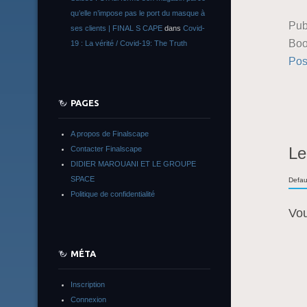
qu’elle n’impose pas le port du masque à
Pub
ses clients | FINAL S CAPE
dans
Covid-
Boo
19 : La vérité / Covid-19: The Truth
Pos
PAGES
A propos de Finalscape
Le
Contacter Finalscape
DIDIER MAROUANI ET LE GROUPE
SPACE
Defau
Politique de confidentialité
Vo
MÉTA
Inscription
Connexion