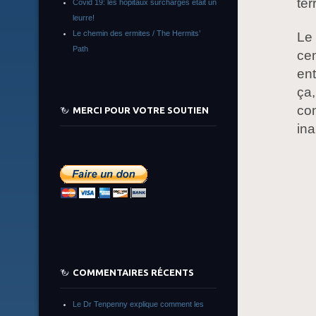
te
Covid 19: les hôpitaux surchargés était un
leurre!
Le chemin des ermites / The Hermits’
Le 
Path
cen
ent
ça,
co
MERCI POUR VOTRE SOUTIEN
ina
COMMENTAIRES RÉCENTS
Le Dr Tenpenny explique comment les