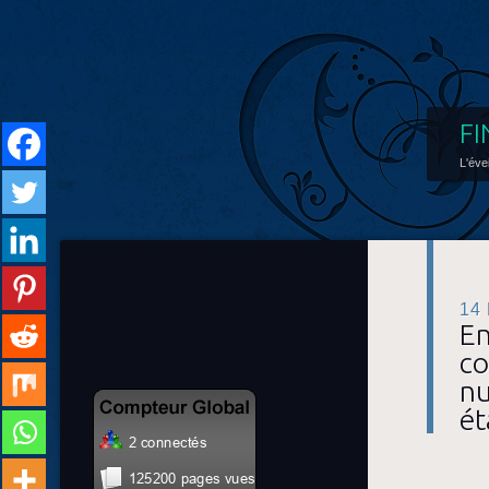
FI
L'éve
14
En
co
nu
ét