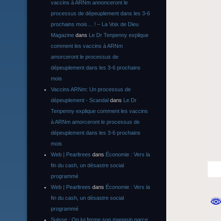
vaccins à ARNm annonceront le
processus de dépeuplement dans les 3-6
prochains mois… ! – La Voix de Dieu
Magazine
dans
Le Dr Tenpenny explique
comment les vaccins à ARNm
amorceront le processus de
dépeuplement dans les 3-6 prochains
mois
Vaccins ARNm: Un processus de
dépeuplement - Scandal
dans
Le Dr
Tenpenny explique comment les vaccins
à ARNm amorceront le processus de
dépeuplement dans les 3-6 prochains
mois
Web | Pearltrees
dans
Économie : Vers la
fin du cash, un désastre social
programmé
Web | Pearltrees
dans
Économie : Vers la
fin du cash, un désastre social
programmé
Suisse : On lui ferme son magasin parce