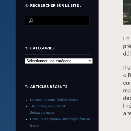
RECHERCHER SUR LE SITE :
Le
pré
CATÉGORIES
dél
Catégories
Il 
« B
con
ARTICLES RÉCENTS
man
dep
Lanceurs d’alerte / Whistleblowers
l’h
The running man – Arnold
alt
Schwarzenegger
Covid 19: les hôpitaux surchargés était un
leurre!