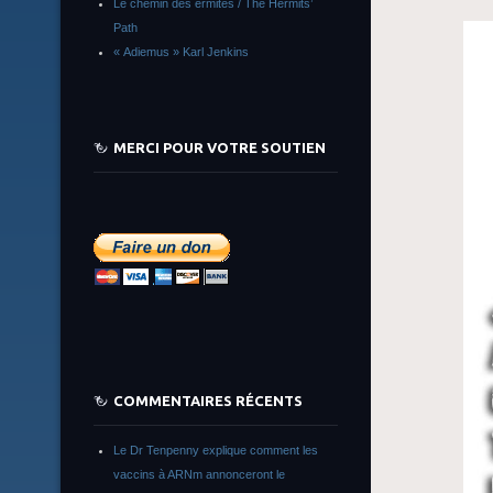
Le chemin des ermites / The Hermits’
Path
« Adiemus » Karl Jenkins
MERCI POUR VOTRE SOUTIEN
COMMENTAIRES RÉCENTS
Le Dr Tenpenny explique comment les
vaccins à ARNm annonceront le