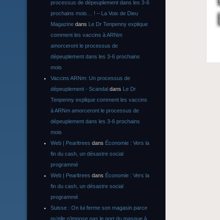
processus de dépeuplement dans les 3-6
prochains mois… ! – La Voix de Dieu
Magazine
dans
Le Dr Tenpenny explique
comment les vaccins à ARNm
amorceront le processus de
dépeuplement dans les 3-6 prochains
mois
Vaccins ARNm: Un processus de
dépeuplement - Scandal
dans
Le Dr
Tenpenny explique comment les vaccins
à ARNm amorceront le processus de
dépeuplement dans les 3-6 prochains
mois
Web | Pearltrees
dans
Économie : Vers la
fin du cash, un désastre social
programmé
Web | Pearltrees
dans
Économie : Vers la
fin du cash, un désastre social
programmé
Suisse : On lui ferme son magasin parce
qu’elle n’impose pas le port du masque à