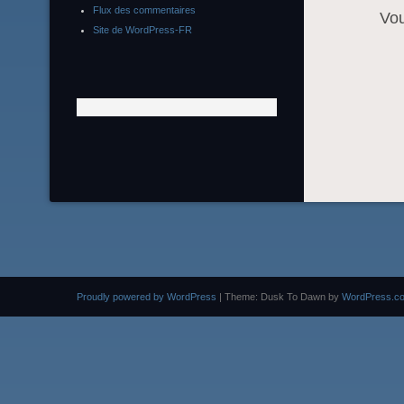
Flux des commentaires
Vo
Site de WordPress-FR
Proudly powered by WordPress
|
Theme: Dusk To Dawn by
WordPress.c