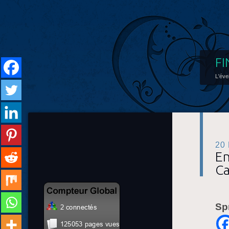
FI
L'éve
20
En
Ca
Sp