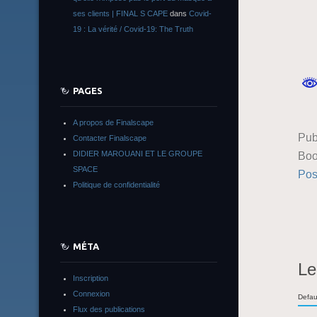
ses clients | FINAL S CAPE
dans
Covid-
19 : La vérité / Covid-19: The Truth
PAGES
A propos de Finalscape
Pub
Contacter Finalscape
Boo
DIDIER MAROUANI ET LE GROUPE
SPACE
Pos
Politique de confidentialité
MÉTA
Le
Inscription
Connexion
Defau
Flux des publications