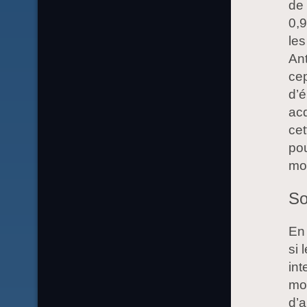
de 
0,9
les
Ant
cep
d’é
acq
cet
pou
mon
So
En 
si 
int
mod
d’a