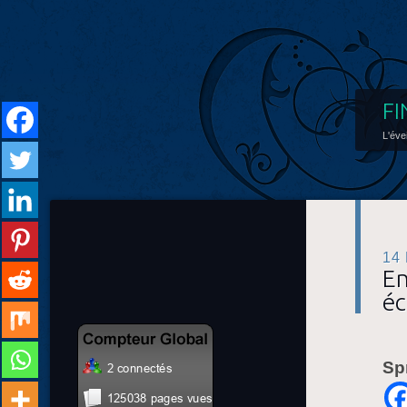
FI
L'éve
14
En
éc
Sp