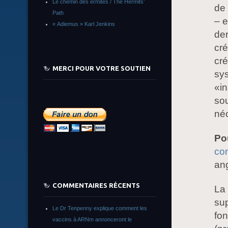
Le chemin des ermites / The Hermits’
de 
Path
– e
« Adiemus » Karl Jenkins
der
cré
cré
MERCI POUR VOTRE SOUTIEN
sys
«in
sou
né
Po
con
ang
COMMENTAIRES RÉCENTS
La 
su
Le Dr Tenpenny explique comment les
fon
vaccins à ARNm annonceront le