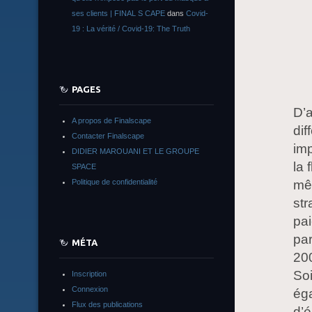
ses clients | FINAL S CAPE
dans
Covid-
19 : La vérité / Covid-19: The Truth
PAGES
D’a
A propos de Finalscape
dif
Contacter Finalscape
imp
DIDIER MAROUANI ET LE GROUPE
la 
SPACE
Politique de confidentialité
mêm
st
pai
par
MÉTA
200
Soi
Inscription
Connexion
ég
Flux des publications
d’