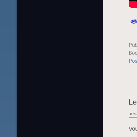
Pub
Boo
Pos
Le
Defau
Vo