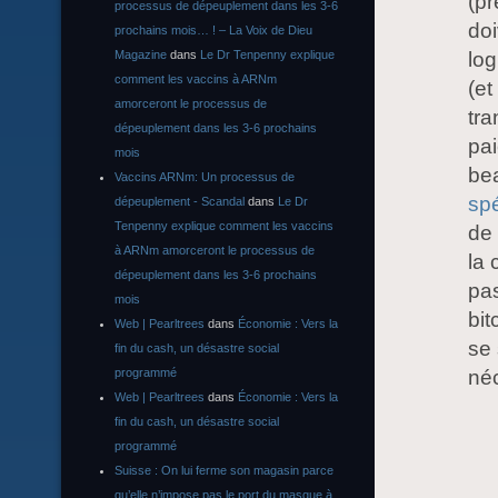
(pr
processus de dépeuplement dans les 3-6
do
prochains mois… ! – La Voix de Dieu
Magazine
dans
Le Dr Tenpenny explique
log
comment les vaccins à ARNm
(et
amorceront le processus de
tra
dépeuplement dans les 3-6 prochains
pai
mois
be
Vaccins ARNm: Un processus de
spé
dépeuplement - Scandal
dans
Le Dr
Tenpenny explique comment les vaccins
de 
à ARNm amorceront le processus de
la 
dépeuplement dans les 3-6 prochains
pas
mois
bit
Web | Pearltrees
dans
Économie : Vers la
se 
fin du cash, un désastre social
programmé
né
Web | Pearltrees
dans
Économie : Vers la
fin du cash, un désastre social
programmé
Suisse : On lui ferme son magasin parce
qu’elle n’impose pas le port du masque à