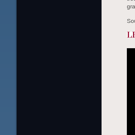
gra
So