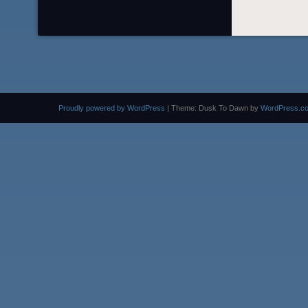
Proudly powered by WordPress
|
Theme: Dusk To Dawn by
WordPress.c