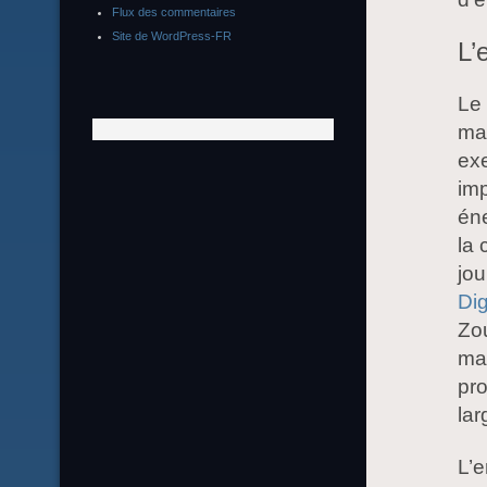
Flux des commentaires
Site de WordPress-FR
L’
Le 
mai
ex
imp
éne
la
jou
Di
Zou
mai
pro
lar
L’