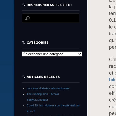
RECHERCHER SUR LE SITE :
la 
te
0,
le 
tra
qu’
CATÉGORIES
pe
Catégories
C’e
rec
et 
ARTICLES RÉCENTS
bit
con
Lanceurs d’alerte / Whistleblowers
eff
The running man – Arnold
cré
Schwarzenegger
Covid 19: les hôpitaux surchargés était un
sp
leurre!
peu