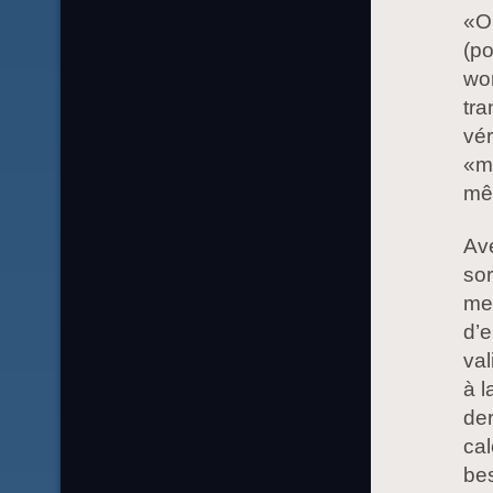
«O
(po
wo
tra
vér
«mi
mê
Ave
sor
met
d’e
val
à l
der
cal
be