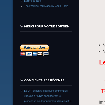
L’arbre de Noêl
The Promise You Made by Cock Robin
MERCI POUR VOTRE SOUTIEN
V
V
Le
COMMENTAIRES RÉCENTS
T
Le Dr Tenpenny explique comment les
vaccins à ARNm annonceront le
processus de dépeuplement dans les 3-6
Imm