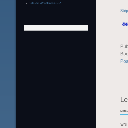
Site de WordPress-FR
Stép
Pub
Boo
Pos
Le
Defau
Vo