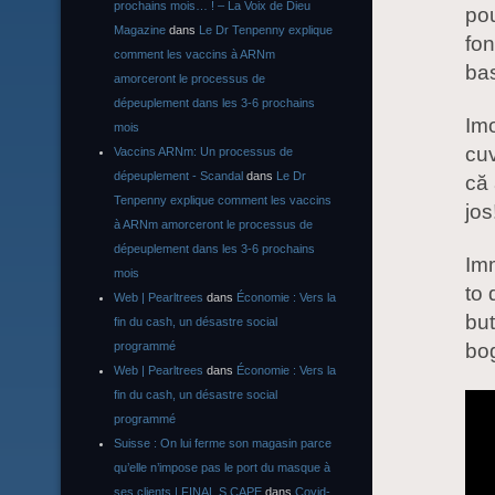
prochains mois… ! – La Voix de Dieu
pou
Magazine
dans
Le Dr Tenpenny explique
fon
comment les vaccins à ARNm
bas
amorceront le processus de
dépeuplement dans les 3-6 prochains
Imo
mois
cu
Vaccins ARNm: Un processus de
dépeuplement - Scandal
dans
Le Dr
că 
Tenpenny explique comment les vaccins
jos
à ARNm amorceront le processus de
dépeuplement dans les 3-6 prochains
Imm
mois
to 
Web | Pearltrees
dans
Économie : Vers la
but
fin du cash, un désastre social
programmé
bog
Web | Pearltrees
dans
Économie : Vers la
fin du cash, un désastre social
programmé
Suisse : On lui ferme son magasin parce
qu’elle n’impose pas le port du masque à
ses clients | FINAL S CAPE
dans
Covid-