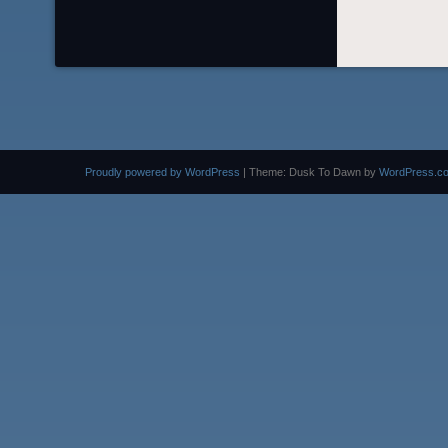
Proudly powered by WordPress
|
Theme: Dusk To Dawn by
WordPress.c