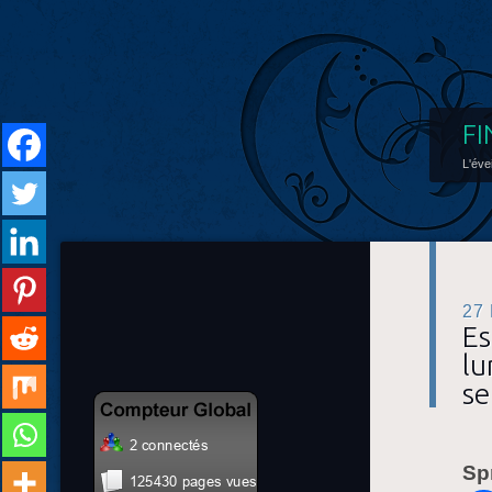
FI
L'éve
27
Es
lu
se
Sp