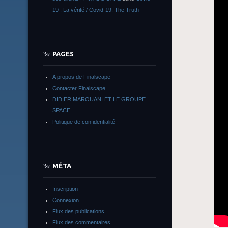
19 : La vérité / Covid-19: The Truth
PAGES
A propos de Finalscape
Contacter Finalscape
DIDIER MAROUANI ET LE GROUPE
SPACE
Politique de confidentialité
MÉTA
Inscription
Connexion
Flux des publications
Flux des commentaires