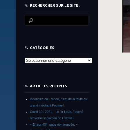
RECHERCHER SUR LE SITE :
CATÉGORIES
Catégories
ARTICLES RÉCENTS
Incendies en France, c’est de la faute au
grand méchant Poutine !
Covid 19 : 2021 – Le Dr Louis Fouché
renverse le plateau de CNews !
« Erreur 404, page non trouvée. »