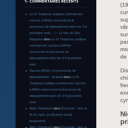
COMMENTAIRES RÉCENTS
(19
cun
Le Dr Tenpenny explique comment les
su
vaccins à ARNm annonceront le
vib
processus de dépeuplement dans les 3-6
prochains mois… ! – La Voix de Dieu
sun
Magazine
dans
Le Dr Tenpenny explique
pas
comment les vaccins à ARNm
mod
amorceront le processus de
de 
dépeuplement dans les 3-6 prochains
mois
Dis
Vaccins ARNm: Un processus de
chi
dépeuplement - Scandal
dans
Le Dr
Tenpenny explique comment les vaccins
fre
à ARNm amorceront le processus de
exe
dépeuplement dans les 3-6 prochains
cy
mois
Web | Pearltrees
dans
Économie : Vers la
Ni
fin du cash, un désastre social
pr
programmé
Web | Pearltrees
dans
Économie : Vers la