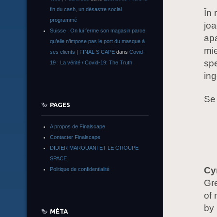
fin du cash, un désastre social
În 
programmé
joa
Suisse : On lui ferme son magasin parce
apa
qu’elle n’impose pas le port du masque à
mie
ses clients | FINAL S CAPE
dans
Covid-
spe
19 : La vérité / Covid-19: The Truth
ing
Se 
PAGES
A propos de Finalscape
Contacter Finalscape
DIDIER MAROUANI ET LE GROUPE
SPACE
Cy
Politique de confidentialité
Gr
of
by 
MÉTA