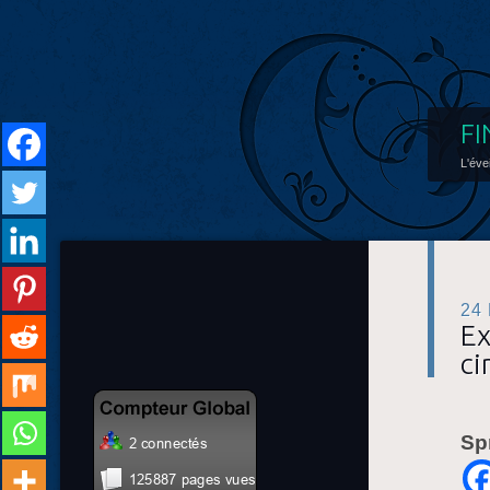
FI
L'éve
24
Ex
ci
Sp