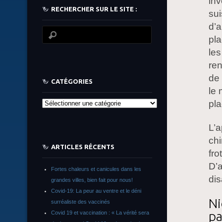
inv
RECHERCHER SUR LE SITE :
sui
d’a
pl
le
ren
de 
CATÉGORIES
le 
pla
Catégories
L’a
chi
ARTICLES RÉCENTS
fro
D’a
Fortes chaleurs et canicules dans les
di
grandes villes, bien fait pour nous!
Covid-19: La peur au ventre et le déni
Ni
surréaliste des vaccinés
pa
Covid 19 et vaccination : « La vérité sera