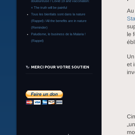
douloureuse / Covid 19 and vaccination:
« The truth will be painful
Au
Tous les bienfaits sont dans la nature
St
(Rappel) / All the benefits are in nature
sup
(Reminder)
le 
Paludisme, le business de la Malaria !
ébl
(Rappel)
Un 
et 
MERCI POUR VOTRE SOUTIEN
in
Cim
„un
mo