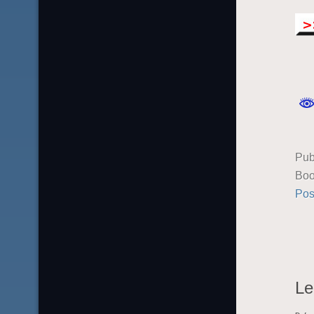
Pub
Boo
Pos
Le