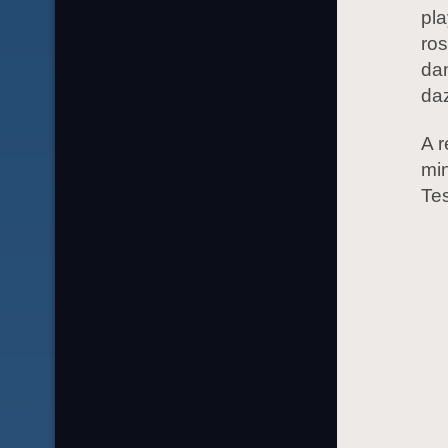
pla
ros
dan
daz
A r
min
Tes