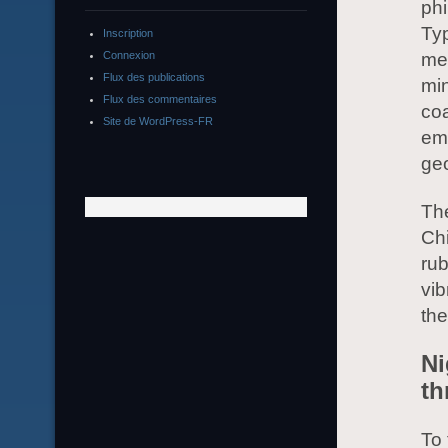
ph
Typ
Inscription
me
Connexion
Flux des publications
min
Flux des commentaires
coa
Site de WordPress-FR
em
geo
Th
Chi
ru
vib
th
Ni
th
To 