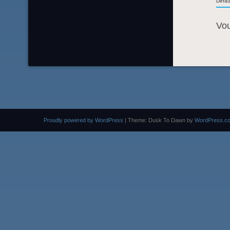
Defau
Vo
Proudly powered by WordPress
|
Theme: Dusk To Dawn by
WordPress.c