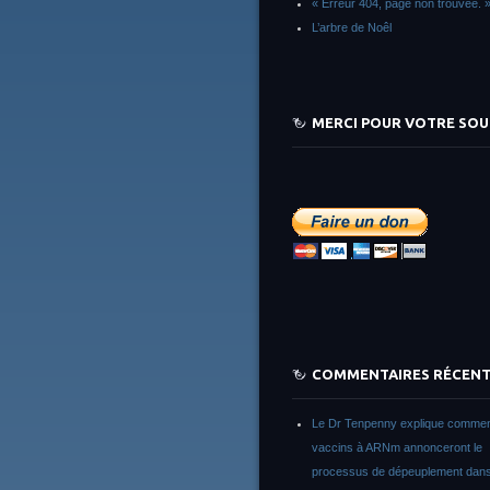
« Erreur 404, page non trouvée. 
L’arbre de Noêl
MERCI POUR VOTRE SOU
COMMENTAIRES RÉCEN
Le Dr Tenpenny explique commen
vaccins à ARNm annonceront le
processus de dépeuplement dans