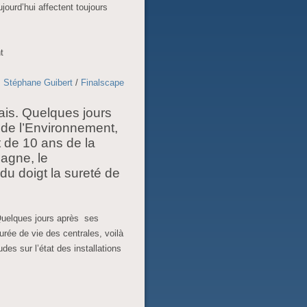
jourd’hui affectent toujours
t
Stéphane Guibert
/
Finalscape
ais. Quelques jours
e de l’Environnement,
 de 10 ans de la
magne, le
du doigt la sureté de
 Quelques jours après ses
urée de vie des centrales, voilà
udes sur l’état des installations