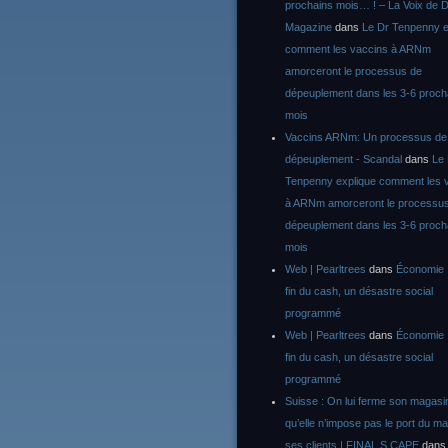
prochains mois… ! – La Voix de D
Magazine
dans
Le Dr Tenpenny e
comment les vaccins à ARNm
amorceront le processus de
dépeuplement dans les 3-6 proch
mois
Vaccins ARNm: Un processus de
dépeuplement - Scandal
dans
Le
Tenpenny explique comment les 
à ARNm amorceront le processu
dépeuplement dans les 3-6 proch
mois
Web | Pearltrees
dans
Économie :
fin du cash, un désastre social
programmé
Web | Pearltrees
dans
Économie :
fin du cash, un désastre social
programmé
Suisse : On lui ferme son magasi
qu’elle n’impose pas le port du m
ses clients | FINAL S CAPE
dan