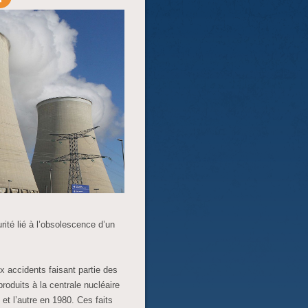
rité lié à l’obsolescence d’un
ux accidents faisant partie des
produits à la centrale nucléaire
et l’autre en 1980. Ces faits