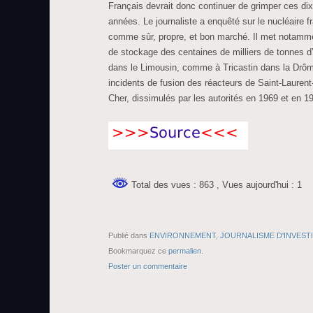
Français devrait donc continuer de grimper ces di
années. Le journaliste a enquêté sur le nucléaire f
comme sûr, propre, et bon marché. Il met notamm
de stockage des centaines de milliers de tonnes 
dans le Limousin, comme à Tricastin dans la Drô
incidents de fusion des réacteurs de Saint-Laurent
Cher, dissimulés par les autorités en 1969 et en 1
Total des vues : 863
, Vues aujourd'hui : 1
Publié dans
ENVIRONNEMENT
,
JOURNALISME D'INVEST
Bookmarquez ce
permalien
.
Poster un commentaire