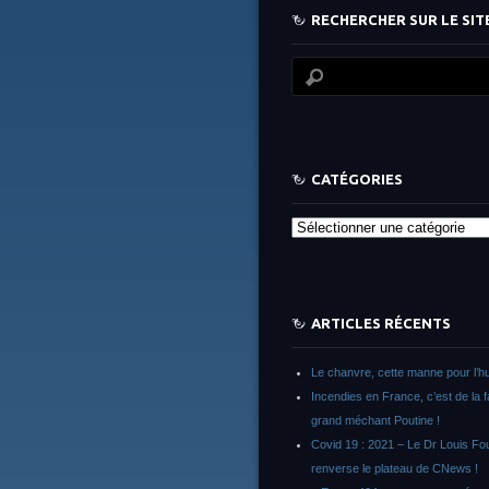
RECHERCHER SUR LE SITE
CATÉGORIES
Catégories
ARTICLES RÉCENTS
Le chanvre, cette manne pour l’h
Incendies en France, c’est de la 
grand méchant Poutine !
Covid 19 : 2021 – Le Dr Louis F
renverse le plateau de CNews !