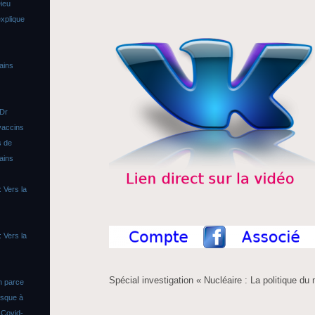
ieu
xplique
ains
 Dr
vaccins
s de
ains
 Vers la
 Vers la
Spécial investigation « Nucléaire : La politique d
n parce
asque à
s
Covid-