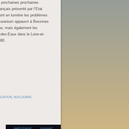
x prochaines prochaines
rançais présenté par l’Etat
ent en lumière les problèmes
d’uranium appauvri à Bessines
me, mais également les
-des-Eaux dans le Loire-et-
980.
IGATION
,
NUCLEAIRE
.
NAVIGATION DES
←
PRÉCÉDENT
SUIVANT
→