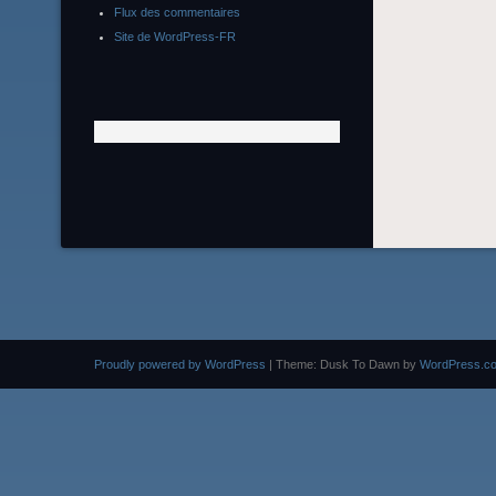
Flux des commentaires
Site de WordPress-FR
Proudly powered by WordPress
|
Theme: Dusk To Dawn by
WordPress.c