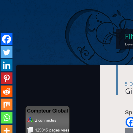
FI
L'éve
5 
Gi
Sp