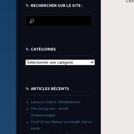
ce
RECHERCHER SUR LE SITE :
CATÉGORIES
Catégories
ARTICLES RÉCENTS
Lanceurs d’alerte / Whistleblowers
The running man – Arnold
Schwarzenegger
Covid 19: les hôpitaux surchargés était un
leurre!