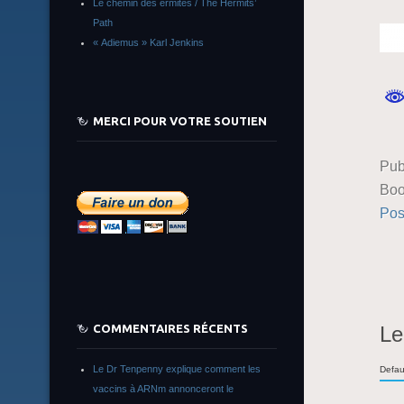
Le chemin des ermites / The Hermits’
Path
« Adiemus » Karl Jenkins
MERCI POUR VOTRE SOUTIEN
Pub
Boo
Pos
Le
COMMENTAIRES RÉCENTS
Le Dr Tenpenny explique comment les
Defau
vaccins à ARNm annonceront le