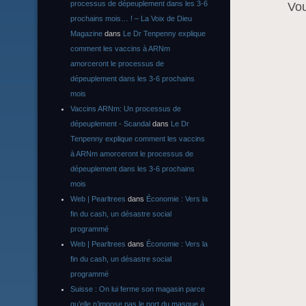
processus de dépeuplement dans les 3-6
Vo
prochains mois… ! – La Voix de Dieu
Magazine
dans
Le Dr Tenpenny explique
comment les vaccins à ARNm
amorceront le processus de
dépeuplement dans les 3-6 prochains
mois
Vaccins ARNm: Un processus de
dépeuplement - Scandal
dans
Le Dr
Tenpenny explique comment les vaccins
à ARNm amorceront le processus de
dépeuplement dans les 3-6 prochains
mois
Web | Pearltrees
dans
Économie : Vers la
fin du cash, un désastre social
programmé
Web | Pearltrees
dans
Économie : Vers la
fin du cash, un désastre social
programmé
Suisse : On lui ferme son magasin parce
qu’elle n’impose pas le port du masque à