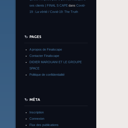
ses clients | FINAL S CAPE
dans
Covid-
19 : La vérité / Covid-19: The Truth
PAGES
A propos de Finalscape
Contacter Finalscape
DIDIER MAROUANI ET LE GROUPE
SPACE
Politique de confidentialité
MÉTA
Inscription
Connexion
Flux des publications