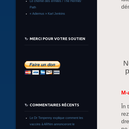
Le chemin des ermites / The Hermits’
dé
Path
« Adiemus » Karl Jenkins
MERCI POUR VOTRE SOUTIEN
N
p
M-
COMMENTAIRES RÉCENTS
În 
rez
Le Dr Tenpenny explique comment les
dre
vaccins à ARNm annonceront le
ne 