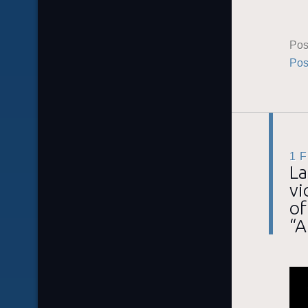
Pos
Pos
1 
La
vi
of
“A