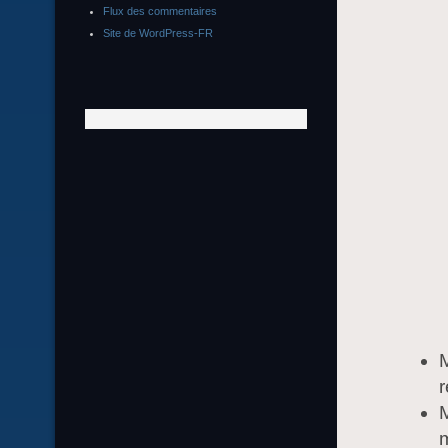
Flux des commentaires
Site de WordPress-FR
M
r
M
m