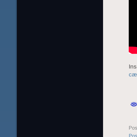
Ins
cæ
Pos
Pos