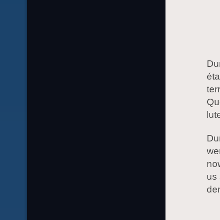
Dur
ét
ter
Que
lut
Dur
wer
now
us 
de