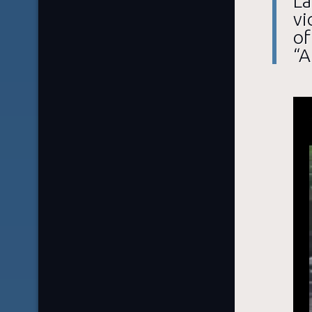
La
vi
of
“A