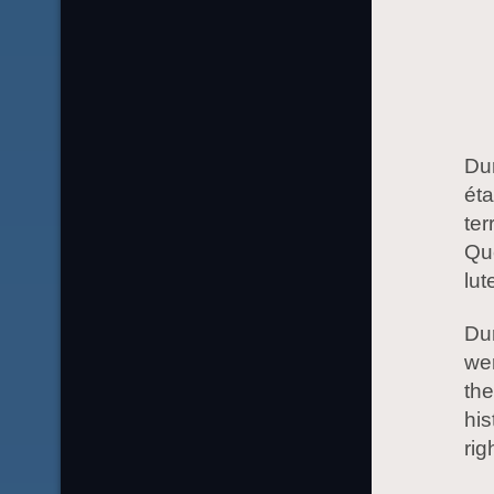
Dur
ét
ter
Que
lut
Dur
wer
the
his
rig