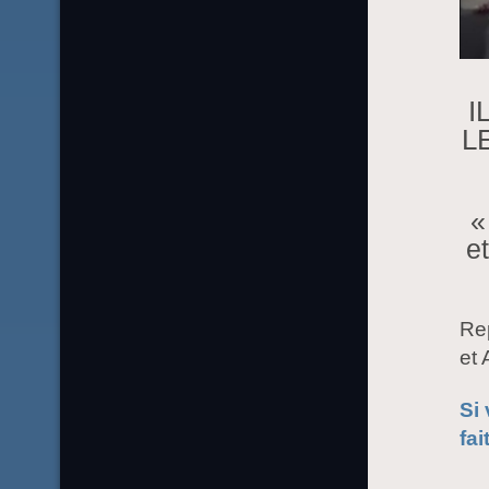
I
L
«
e
Rep
et
Si 
fa