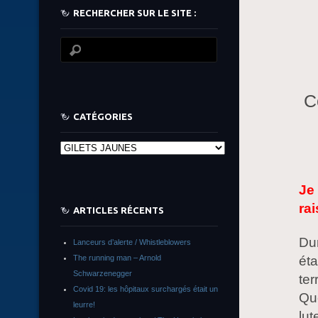
RECHERCHER SUR LE SITE :
C
CATÉGORIES
Catégories
Je 
rai
ARTICLES RÉCENTS
Dur
Lanceurs d’alerte / Whistleblowers
The running man – Arnold
ét
Schwarzenegger
ter
Covid 19: les hôpitaux surchargés était un
Que
leurre!
lut