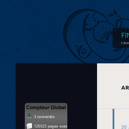
FI
L'éve
AR
30