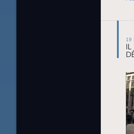
19
IL
D