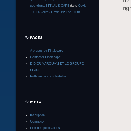
his
ses clients | FINAL S CAPE
dans
Covid-
rig
19 : La vérité / Covid-19: The Truth
PAGES
A propos de Finalscape
Contacter Finalscape
DIDIER MAROUANI ET LE GROUPE
SPACE
Politique de confidentialité
MÉTA
Inscription
Connexion
Flux des publications