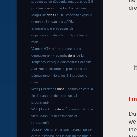
processus de dépeuplement dans les 3-6
dre
prochains mois… ! – La Voix de Dieu
Magazine
dans
Le Dr Tenpenny explique
comment les vaccins à ARNm
amorceront le processus de
dépeuplement dans les 3-6 prochains
mois
Vaccins ARNm: Un processus de
dépeuplement - Scandal
dans
Le Dr
Tenpenny explique comment les vaccins
I
à ARNm amorceront le processus de
dépeuplement dans les 3-6 prochains
mois
Web | Pearltrees
dans
Économie : Vers la
fin du cash, un désastre social
I’m
programmé
Web | Pearltrees
dans
Économie : Vers la
Dur
fin du cash, un désastre social
wer
programmé
the
Suisse : On lui ferme son magasin parce
qu’elle n’impose pas le port du masque à