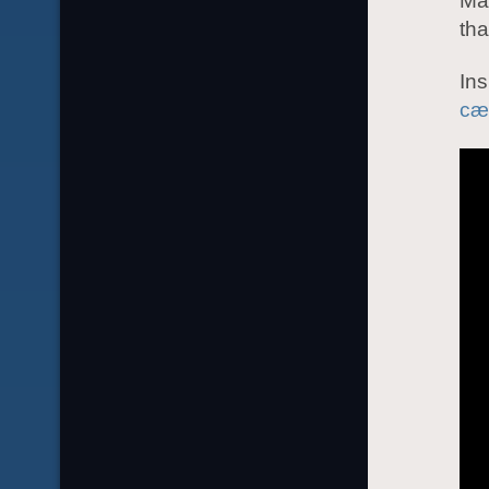
Mag
tha
Ins
cæ