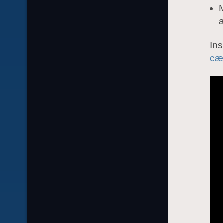
M
a
Ins
cæ