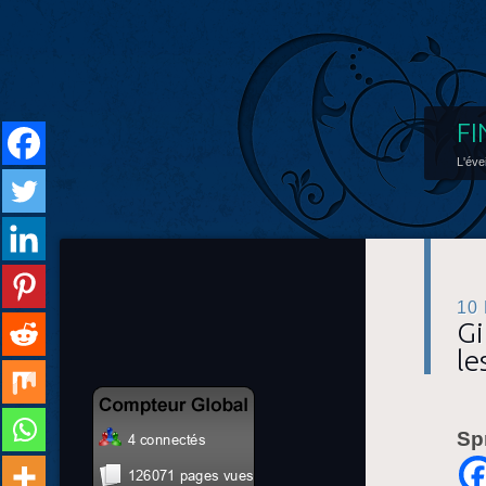
FI
L'éve
10
Gi
le
Sp