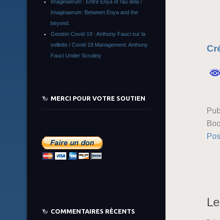
Imaginaerum : Entre Enya et l’au delà /
Imaginaerum: Between Enya and the
beyond.
Gestion Covid-19 : Anthony Fauci sur la
sellette / Covid-19 Management: Anthony
Cré
Fauci Under Scrutiny
MERCI POUR VOTRE SOUTIEN
Pub
Boo
Pos
Le
COMMENTAIRES RÉCENTS