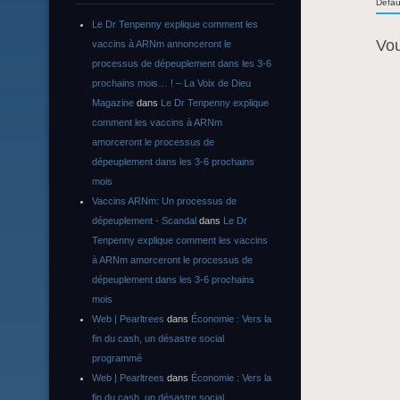
Defau
Le Dr Tenpenny explique comment les
Vo
vaccins à ARNm annonceront le
processus de dépeuplement dans les 3-6
prochains mois… ! – La Voix de Dieu
Magazine
dans
Le Dr Tenpenny explique
comment les vaccins à ARNm
amorceront le processus de
dépeuplement dans les 3-6 prochains
mois
Vaccins ARNm: Un processus de
dépeuplement - Scandal
dans
Le Dr
Tenpenny explique comment les vaccins
à ARNm amorceront le processus de
dépeuplement dans les 3-6 prochains
mois
Web | Pearltrees
dans
Économie : Vers la
fin du cash, un désastre social
programmé
Web | Pearltrees
dans
Économie : Vers la
fin du cash, un désastre social