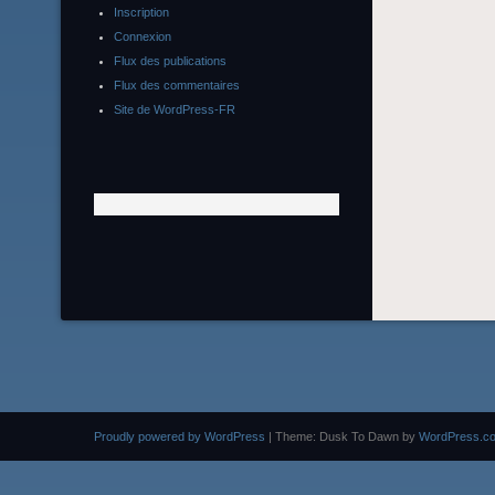
Inscription
Connexion
Flux des publications
Flux des commentaires
Site de WordPress-FR
Proudly powered by WordPress
|
Theme: Dusk To Dawn by
WordPress.c