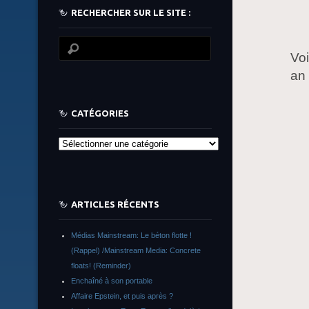
RECHERCHER SUR LE SITE :
Vo
an 
CATÉGORIES
Catégories
ARTICLES RÉCENTS
Médias Mainstream: Le béton flotte !
(Rappel) /Mainstream Media: Concrete
floats! (Reminder)
Enchaîné à son portable
Affaire Epstein, et puis après ?