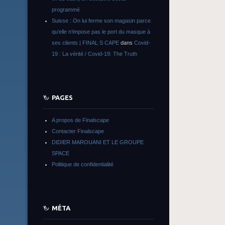
programmé
Suisse : On lui ferme son magasin parce
qu’elle n’impose pas le port du masque à
ses clients | FINAL S CAPE
dans
Covid-
19 : La vérité / Covid-19: The Truth
PAGES
A propos de Finalscape
Contacter Finalscape
DIDIER MAROUANI ET LE GROUPE
SPACE
Politique de confidentialité
MÉTA