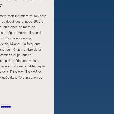
ays.
re était infirmière et son père
és au début des années 1970 et
e, puis avec sa mère en
s la région métropolitaine de
Armstrong a encouragé
ge de 14 ans. Il a fréquenté
d, où il était membre de la
remier groupe intitulé
’école de médecine, mais a
nagé à Cologne, en Allemagne
 bars. Plus tard, il a créé sa
liquée dans l’organisation de
*****