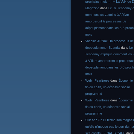
prochains mois… ! – La Voix de D
Magazine
dans
Le Dr Tenpenny e
comment les vaccins à ARNm
amorceront le processus de
dépeuplement dans les 3-6 proch
mois
Vaccins ARNm: Un processus de
dépeuplement - Scandal
dans
Le
Tenpenny explique comment les 
à ARNm amorceront le processu
dépeuplement dans les 3-6 proch
mois
Web | Pearltrees
dans
Économie :
fin du cash, un désastre social
programmé
Web | Pearltrees
dans
Économie :
fin du cash, un désastre social
programmé
Suisse : On lui ferme son magasi
qu’elle n’impose pas le port du m
ses clients | FINAL S CAPE
dan