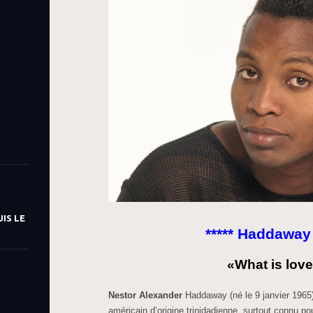
IS LE
***** Haddaway 
«What is lov
Nestor Alexander
Haddaway (né le 9 janvier 1965
américain d’origine trinidadienne, surtout connu p