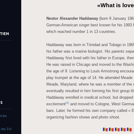
»
«What is lov
Nestor Alexander Haddaway
(born 9 January 1965
German-American singer
best known for his 1993 h
which reached number 1 in 13 countries.
TIEN
Haddaway was born in Trinidad and Tobago in 196
his father was a marine biologist.
His parents separ
Haddaway first lived with his father in Europe, the
He was raised in Chicago and moved to the Washin
the age of 9.
Listening to Louis Armstrong encour
play trumpet at the age of 14.
He attended Meade S
Meade, Maryland, where he was a member of the 
eventually resulted in him forming his first group 
Haddaway enrolled in medical school, but dropped 
TS
[4]
excitement
and moved to Cologne, West German
bars.
Later, he formed his own company called « E
t les
organizing fashion shows and photo shoot.
 les 3-6