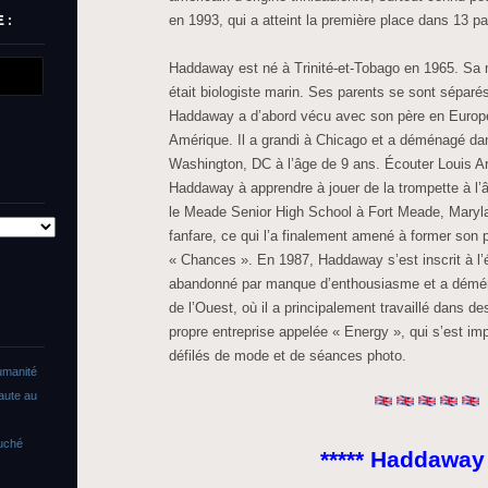
 :
en 1993, qui a atteint la première place dans 13 p
Haddaway est né à Trinité-et-Tobago en 1965. Sa mè
était biologiste marin. Ses parents se sont sépar
Haddaway a d’abord vécu avec son père en Europ
Amérique. Il a grandi à Chicago et a déménagé dan
Washington, DC à l’âge de 9 ans. Écouter Louis 
Haddaway à apprendre à jouer de la trompette à l’â
le Meade Senior High School à Fort Meade, Marylan
fanfare, ce qui l’a finalement amené à former son p
« Chances ». En 1987, Haddaway s’est inscrit à l
abandonné par manque d’enthousiasme et a démé
de l’Ouest, où il a principalement travaillé dans des
propre entreprise appelée « Energy », qui s’est imp
défilés de mode et de séances photo.
umanité
faute au
ouché
***** Haddaway 