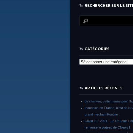
RECHERCHER SUR LE SITE
CATÉGORIES
Catégories
ARTICLES RÉCENTS
Le chanvre, cette manne pour l’h
Incendies en France, c’est de la 
grand méchant Poutine !
Covid 19 : 2021 – Le Dr Louis F
renverse le plateau de CNews !