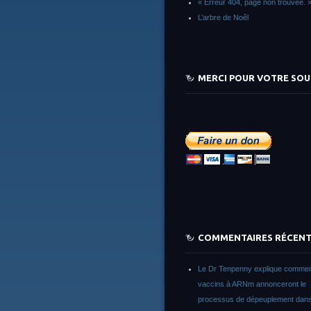
« Erreur 404, page non trouvée. 
L’arbre de Noêl
MERCI POUR VOTRE SOU
COMMENTAIRES RÉCEN
Le Dr Tenpenny explique commen
vaccins à ARNm annonceront le
processus de dépeuplement dans