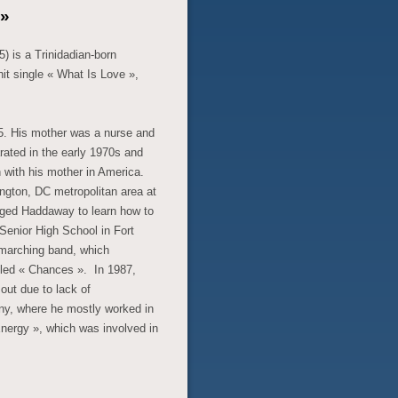
e»
) is a Trinidadian-born
it single « What Is Love »,
5. His mother was a nurse and
ated in the early 1970s and
n with his mother in America.
gton, DC metropolitan area at
aged Haddaway to learn how to
enior High School in Fort
marching band,
which
titled « Chances ».
In 1987,
out due to lack of
y, where he mostly worked in
nergy », which was involved in