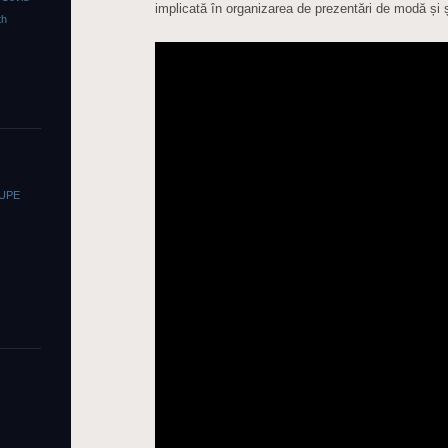
implicată în organizarea de prezentări de modă și ș
th
OUPE