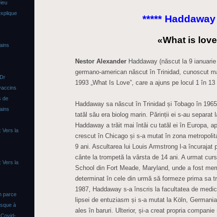
ieu
xplique
***** Haddaway 
«What is lov
ains
Nestor Alexander
Haddaway (născut la 9 ianuarie 
germano-american născut în Trinidad, cunoscut mai
 Dr
1993 „What Is Love”, care a ajuns pe locul 1 în 13 ț
vaccins
s de
Haddaway sa născut în Trinidad și Tobago în 1965.
ains
tatăl său era biolog marin. Părinții ei s-au separat l
Haddaway a trăit mai întâi cu tatăl ei în Europa, 
 Vers la
crescut în Chicago și s-a mutat în zona metropol
9 ani. Ascultarea lui Louis Armstrong l-a încuraja
cânte la trompetă la vârsta de 14 ani. A urmat cur
 Vers la
School din Fort Meade, Maryland, unde a fost memb
determinat în cele din urmă să formeze prima sa t
1987, Haddaway s-a înscris la facultatea de medic
n parce
lipsei de entuziasm și s-a mutat la Köln, Germania
asque à
ales în baruri. Ulterior, și-a creat propria compani
s
Covid-