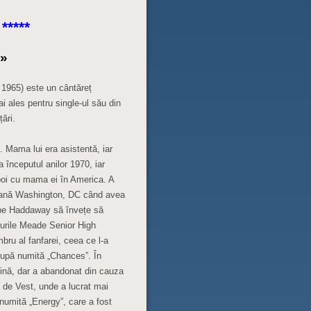
*****
e»
1965) este un cântăreț
 ales pentru single-ul său din
ări.
 Mama lui era asistentă, iar
a începutul anilor 1970, iar
apoi cu mama ei în America. A
itană Washington, DC când avea
t pe Haddaway să învețe să
surile Meade Senior High
ru al fanfarei, ceea ce l-a
rupă numită „Chances”. În
ină, dar a abandonat din cauza
 de Vest, unde a lucrat mai
e numită „Energy”, care a fost