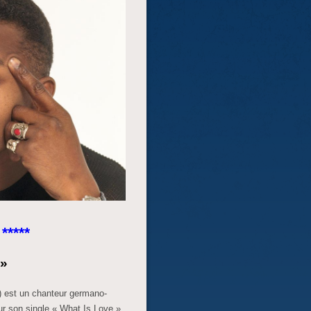
*****
e»
) est un chanteur germano-
our son single « What Is Love »