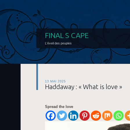
FINAL S CAPE
L'éveil des peuples
13 MAI 2025
Haddaway : « What is love »
Spread the love