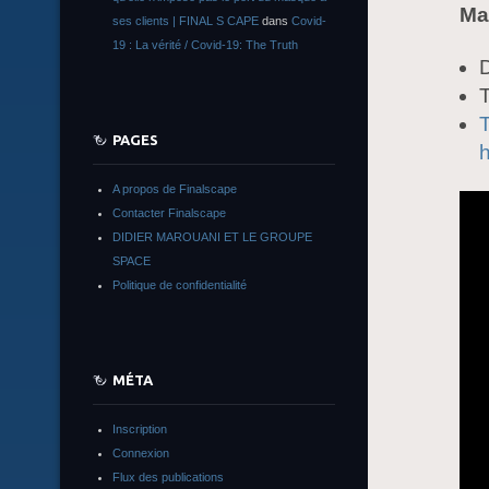
Ma
ses clients | FINAL S CAPE
dans
Covid-
19 : La vérité / Covid-19: The Truth
D
T
PAGES
h
A propos de Finalscape
Contacter Finalscape
DIDIER MAROUANI ET LE GROUPE
SPACE
Politique de confidentialité
MÉTA
Inscription
Connexion
Flux des publications