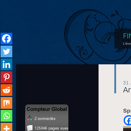
FI
L'éve
31
Ar
Sp