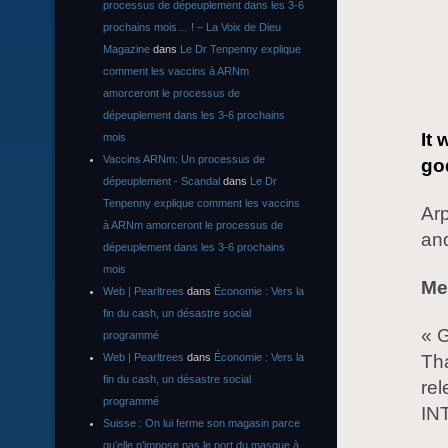
processus de dépeuplement dans les 3-6
prochains mois… ! – La Voix de Dieu
Magazine
dans
Le Dr Tenpenny explique
comment les vaccins à ARNm
amorceront le processus de
dépeuplement dans les 3-6 prochains
It
mois
Vaccins ARNm: Un processus de
god
dépeuplement - Scandal
dans
Le Dr
Tenpenny explique comment les vaccins
Arp
à ARNm amorceront le processus de
and
dépeuplement dans les 3-6 prochains
mois
Me
Web | Pearltrees
dans
Économie : Vers la
fin du cash, un désastre social
« 
programmé
Web | Pearltrees
dans
Économie : Vers la
Th
fin du cash, un désastre social
rel
programmé
IN
Suisse : On lui ferme son magasin parce
qu’elle n’impose pas le port du masque à