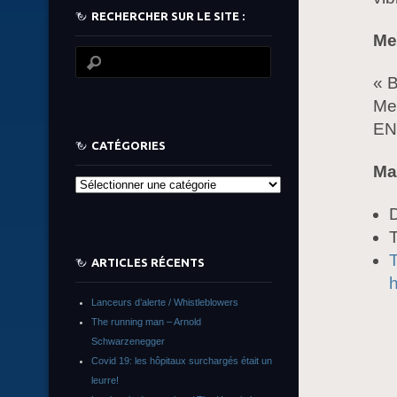
RECHERCHER SUR LE SITE :
Me
« 
Mer
EN
CATÉGORIES
Ma
Catégories
D
T
ARTICLES RÉCENTS
h
Lanceurs d’alerte / Whistleblowers
The running man – Arnold
Schwarzenegger
Covid 19: les hôpitaux surchargés était un
leurre!