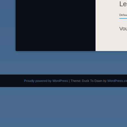
Le
Defau
Vo
Proudly powered by WordPress
|
Theme: Dusk To Dawn by
WordPress.c