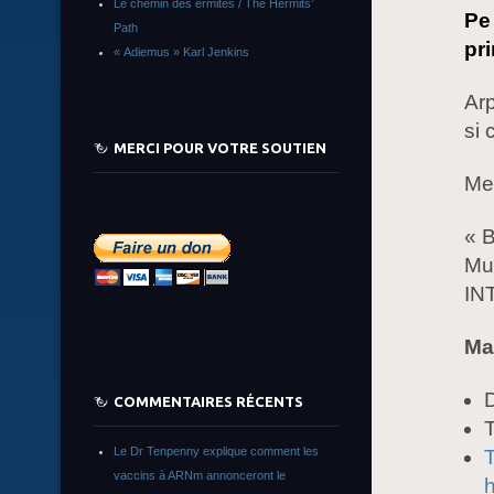
Le chemin des ermites / The Hermits’
Pe
Path
pri
« Adiemus » Karl Jenkins
Arp
si c
MERCI POUR VOTRE SOUTIEN
Mes
« 
Mul
INT
Ma
D
COMMENTAIRES RÉCENTS
Le Dr Tenpenny explique comment les
T
vaccins à ARNm annonceront le
h