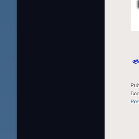
Pub
Boo
Pos