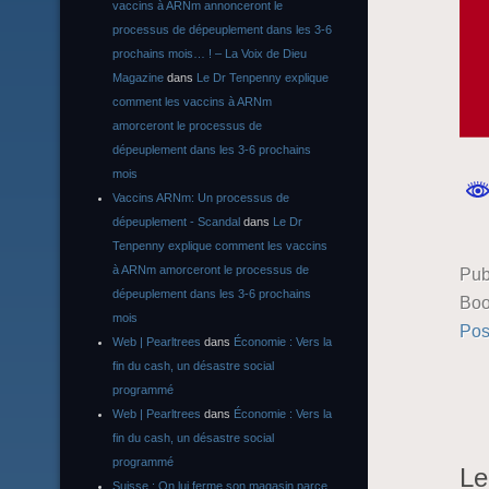
vaccins à ARNm annonceront le
processus de dépeuplement dans les 3-6
prochains mois… ! – La Voix de Dieu
Magazine
dans
Le Dr Tenpenny explique
comment les vaccins à ARNm
amorceront le processus de
dépeuplement dans les 3-6 prochains
mois
Vaccins ARNm: Un processus de
dépeuplement - Scandal
dans
Le Dr
Tenpenny explique comment les vaccins
à ARNm amorceront le processus de
Pub
dépeuplement dans les 3-6 prochains
Boo
mois
Pos
Web | Pearltrees
dans
Économie : Vers la
fin du cash, un désastre social
programmé
Web | Pearltrees
dans
Économie : Vers la
fin du cash, un désastre social
programmé
Le
Suisse : On lui ferme son magasin parce