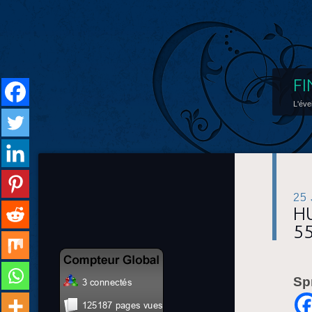
FI
L'éve
25
HU
55
Sp