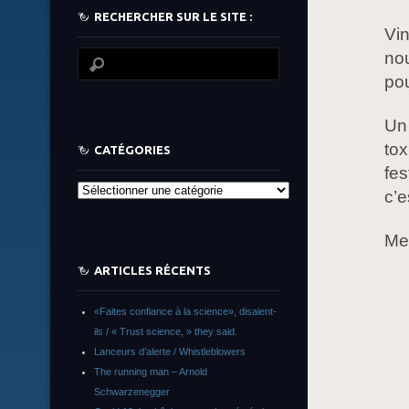
RECHERCHER SUR LE SITE :
Vin
nou
pou
Un 
to
CATÉGORIES
fes
Catégories
c’e
Me
ARTICLES RÉCENTS
«Faites confiance à la science», disaient-
ils / « Trust science, » they said.
Lanceurs d’alerte / Whistleblowers
The running man – Arnold
Schwarzenegger