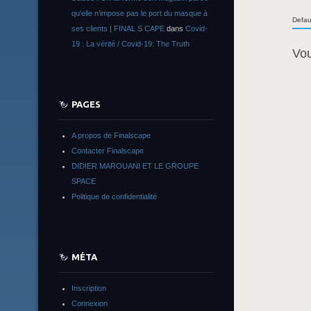
qu’elle n’impose pas le port du masque à
Defau
ses clients | FINAL S CAPE
dans
Covid-
19 : La vérité / Covid-19: The Truth
Vo
PAGES
A propos de Finalscape
Contacter Finalscape
DIDIER MAROUANI ET LE GROUPE
SPACE
Politique de confidentialité
MÉTA
Inscription
Connexion