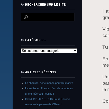
RECHERCHER SUR LE SITE :
Il 
gra
Vi
co
CATÉGORIES
Tu
Catégories
En 
mer
ARTICLES RÉCENTS
Une
par
Le chanvre, cette manne pour l’humanité
Incendies en France, c’est de la faute au
le 
grand méchant Poutine !
Covid 19 : 2021 – Le Dr Louis Fouché
Co
renverse le plateau de CNews !