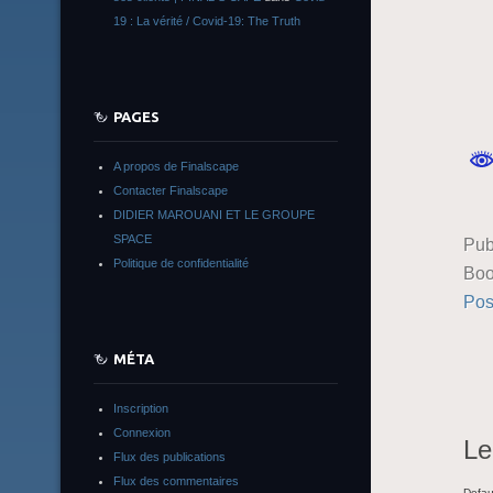
19 : La vérité / Covid-19: The Truth
PAGES
A propos de Finalscape
Contacter Finalscape
DIDIER MAROUANI ET LE GROUPE
SPACE
Pub
Politique de confidentialité
Boo
Pos
MÉTA
Inscription
Connexion
Le
Flux des publications
Flux des commentaires
Defau