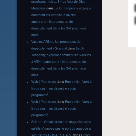
prochains mois… ! – La Voix de Dieu
Magazine
dans
Le Dr Tenpenny explique
comment les vaccins à ARNm
amorceront le processus de
dépeuplement dans les 3-6 prochains
mois
Vaccins ARNm: Un processus de
dépeuplement - Scandal
dans
Le Dr
Tenpenny explique comment les vaccins
à ARNm amorceront le processus de
dépeuplement dans les 3-6 prochains
mois
Web | Pearltrees
dans
Économie : Vers la
fin du cash, un désastre social
programmé
Web | Pearltrees
dans
Économie : Vers la
fin du cash, un désastre social
programmé
Suisse : On lui ferme son magasin parce
qu’elle n’impose pas le port du masque à
ses clients | FINAL S CAPE
dans
Covid-