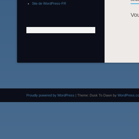
Site de WordPress-FR
Vo
Proudly powered by WordPress
|
Theme: Dusk To Dawn by
WordPress.c