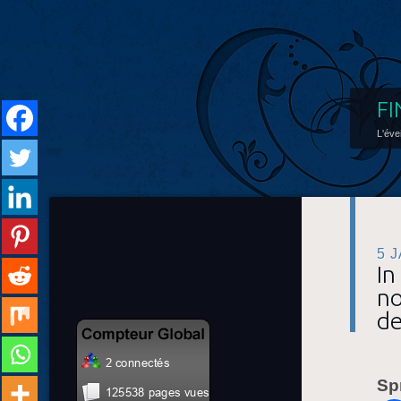
FI
L'éve
5 
In
no
de
Sp