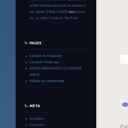
qu’elle n’impose pas le port du masque à
ses clients | FINAL S CAPE
dans
Covid-
19 : La vérité / Covid-19: The Truth
PAGES
A propos de Finalscape
Contacter Finalscape
DIDIER MAROUANI ET LE GROUPE
SPACE
Politique de confidentialité
MÉTA
Inscription
Connexion
Pub