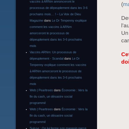
vaccins à ARNm annonceront le
(
ma
processus de dépeuplement dans les 3-6
prochains mois… ! – La Voix de Dieu
Deu
Magazine
dans
Le Dr Tenpenny explique
l’a
comment les vaccins à ARNm
Un
amorceront le processus de
cam
dépeuplement dans les 3-6 prochains
mois
Vaccins ARNm: Un processus de
Cet
dépeuplement - Scandal
dans
Le Dr
doi
Tenpenny explique comment les vaccins
à ARNm amorceront le processus de
dépeuplement dans les 3-6 prochains
mois
Web | Pearltrees
dans
Économie : Vers la
fin du cash, un désastre social
programmé
Web | Pearltrees
dans
Économie : Vers la
fin du cash, un désastre social
programmé
Suisse : On lui ferme son magasin parce