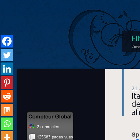
FI
L'éve
21
It
de
af
Sp