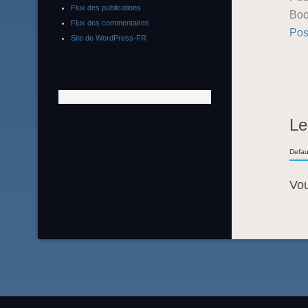
Flux des publications
Boo
Flux des commentaires
Pos
Site de WordPress-FR
Le
Defau
Vo