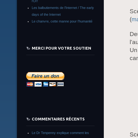
l’Or!
Les balbutiements de l’Internet / The early
Scè
days of the Internet
(
ma
Le chanvre, cette manne pour l’humanité
Deu
l’a
MERCI POUR VOTRE SOUTIEN
Un
cam
COMMENTAIRES RÉCENTS
Le Dr Tenpenny explique comment les
Scè