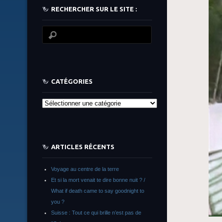
RECHERCHER SUR LE SITE :
CATÉGORIES
Catégories
ARTICLES RÉCENTS
Voyage au centre de la terre
Et si la mort venait te dire bonne nuit ? /
What if death came to say goodnight to
you ?
Suisse : Tout ce qui brille n’est pas de