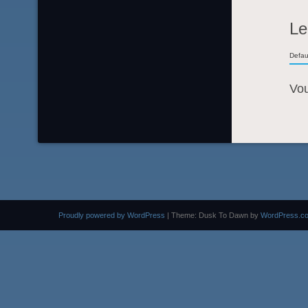
Le
Defau
Vo
Proudly powered by WordPress
|
Theme: Dusk To Dawn by
WordPress.c