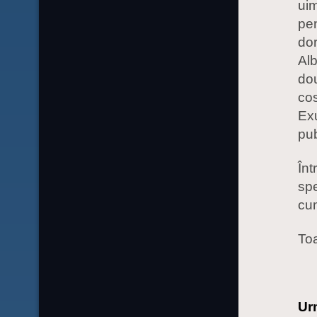
uim
pen
dor
Alb
dou
cos
Exu
pub
Înt
spe
cum
Toa
Urm