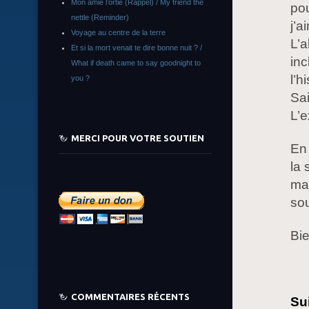
Mon amie l’ortie (Rappel) / My friend the
pou
nettle (Reminder)
j’a
Voyage au centre de la terre
L’a
Et si la mort venait te dire bonne nuit ? /
inc
What if death came to say goodnight to
l’h
you ?
Sai
L’e
MERCI POUR VOTRE SOUTIEN
En 
la 
ma
sou
Bie
COMMENTAIRES RÉCENTS
Su