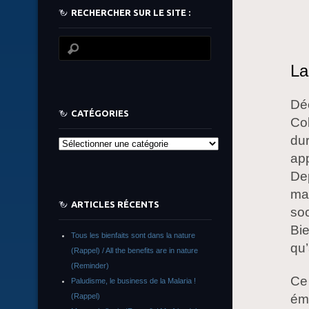
RECHERCHER SUR LE SITE :
La
Dé
CATÉGORIES
Col
dur
Catégories
app
Dep
mai
ARTICLES RÉCENTS
soc
Bie
Tous les bienfaits sont dans la nature
qu’
(Rappel) / All the benefits are in nature
(Reminder)
Ce 
Paludisme, le business de la Malaria !
éme
(Rappel)