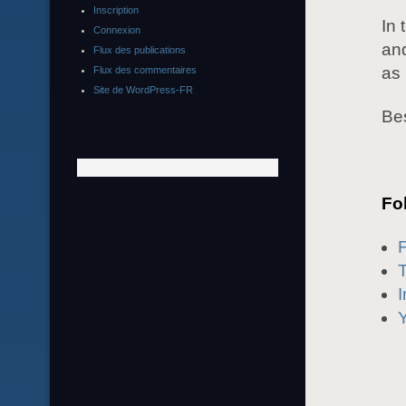
Inscription
In 
Connexion
and
Flux des publications
as 
Flux des commentaires
Site de WordPress-FR
Be
Fo
T