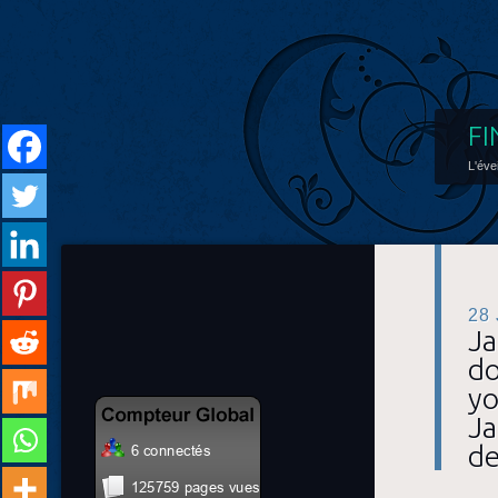
FI
L'éve
28
Ja
do
yo
Ja
de