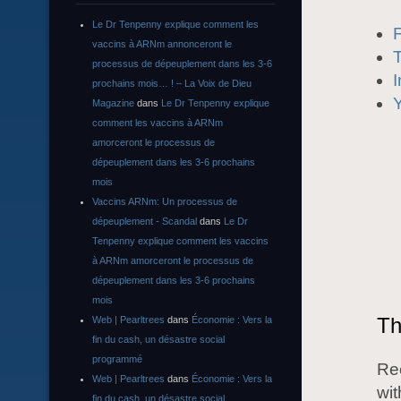
Le Dr Tenpenny explique comment les
vaccins à ARNm annonceront le
T
processus de dépeuplement dans les 3-6
prochains mois… ! – La Voix de Dieu
Magazine
dans
Le Dr Tenpenny explique
comment les vaccins à ARNm
amorceront le processus de
dépeuplement dans les 3-6 prochains
mois
Vaccins ARNm: Un processus de
dépeuplement - Scandal
dans
Le Dr
Tenpenny explique comment les vaccins
à ARNm amorceront le processus de
dépeuplement dans les 3-6 prochains
mois
Th
Web | Pearltrees
dans
Économie : Vers la
fin du cash, un désastre social
programmé
Rec
Web | Pearltrees
dans
Économie : Vers la
wit
fin du cash, un désastre social