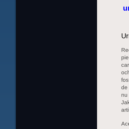
u
Ur
Rec
pie
car
och
fos
de 
nu 
Jak
art
Ace