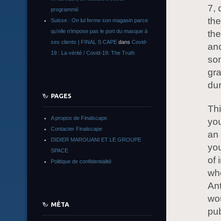
7, 
programmé
the
Suisse : On lui ferme son magasin parce
qu’elle n’impose pas le port du masque à
the
ses clients | FINAL S CAPE
dans
Covid-
and
19 : La vérité / Covid-19: The Truth
som
gra
dur
PAGES
Thi
A propos de Finalscape
you
Contacter Finalscape
an 
DIDIER MAROUANI ET LE GROUPE
you
SPACE
of 
Politique de confidentialité
who
Ant
wou
MÉTA
pu