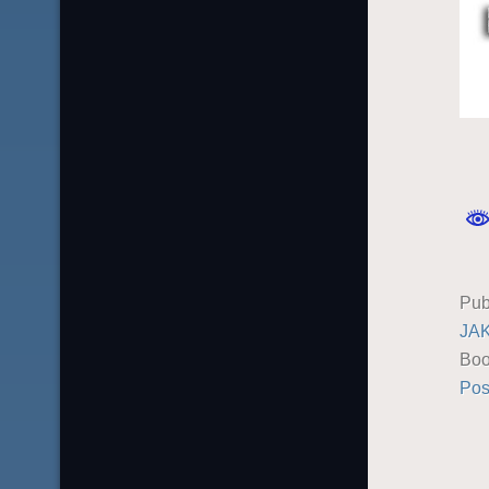
Pub
JA
Boo
Pos