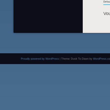
Defau
Vo
Proudly powered by WordPress
|
Theme: Dusk To Dawn by
WordPress.c