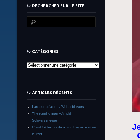
RECHERCHER SUR LE SITE :
CATÉGORIES
Catégories
ARTICLES RÉCENTS
Lanceurs d’alerte / Whistleblowers
The running man – Arnold
Schwarzenegger
Je
Covid 19: les hôpitaux surchargés était un
leurre!