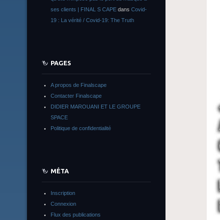
ses clients | FINAL S CAPE
dans
Covid-
19 : La vérité / Covid-19: The Truth
PAGES
A propos de Finalscape
Contacter Finalscape
DIDIER MAROUANI ET LE GROUPE
SPACE
Politique de confidentialité
MÉTA
Inscription
Connexion
Flux des publications