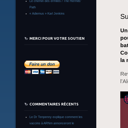
Le chemin des ermites / The Hermits’
Path
« Adiemus » Karl Jenkins
Su
Un
po
MERCI POUR VOTRE SOUTIEN
bat
Co
la
Rev
l’A
COMMENTAIRES RÉCENTS
Le Dr Tenpenny explique comment les
vaccins à ARNm annonceront le