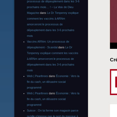
processus de dépeuplement dans les 3-6
prochains mois… ! – La Voix de Dieu
Magazine
dans
Le Dr Tenpenny explique
comment les vaccins à ARNm
amorceront le processus de
dépeuplement dans les 3-6 prochains
mois
Vaccins ARNm: Un processus de
dépeuplement - Scandal
dans
Le Dr
Tenpenny explique comment les vaccins
Cr
à ARNm amorceront le processus de
dépeuplement dans les 3-6 prochains
mois
Web | Pearltrees
dans
Économie : Vers la
fin du cash, un désastre social
programmé
Web | Pearltrees
dans
Économie : Vers la
fin du cash, un désastre social
programmé
Suisse : On lui ferme son magasin parce
qu’elle n’impose pas le port du masque à