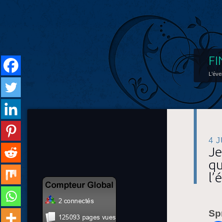
FI
L'éve
4 
Je
qu
l’
Sp