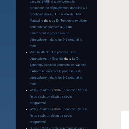
vaccins à ARNm annonceront le
processus de dépeuplement dans les 3-6
prochains mois… ! – La Voix de Dieu
Magazine
dans
Le Dr Tenpenny explique
comment les vaccins à ARNm
amorceront le processus de
dépeuplement dans les 3-6 prochains
mois
Vaccins ARNm: Un processus de
dépeuplement - Scandal
dans
Le Dr
Tenpenny explique comment les vaccins
à ARNm amorceront le processus de
dépeuplement dans les 3-6 prochains
mois
Web | Pearltrees
dans
Économie : Vers la
fin du cash, un désastre social
programmé
Web | Pearltrees
dans
Économie : Vers la
fin du cash, un désastre social
programmé
Suisse : On lui ferme son magasin parce