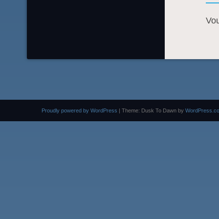
Vo
Proudly powered by WordPress
|
Theme: Dusk To Dawn by
WordPress.c