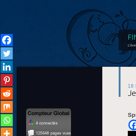
FI
L'éve
18
Je
Sp