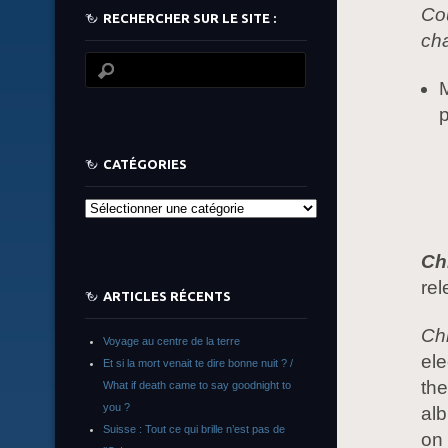
Co
RECHERCHER SUR LE SITE :
cha
M
p
CATÉGORIES
Catégories
Ch
rel
ARTICLES RÉCENTS
Ch
Voyage au centre de la terre
ele
Et si la mort venait te dire bonne nuit ? /
the
What if death came to say goodnight to
you ?
al
Suisse : Tout ce qui brille n’est pas de
on 