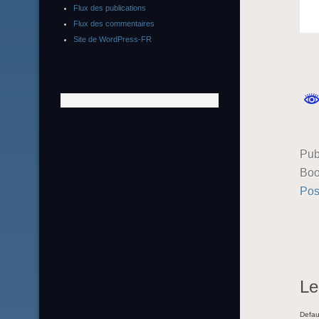
Flux des publications
Flux des commentaires
Site de WordPress-FR
Pub
Boo
Pos
Le
Defau