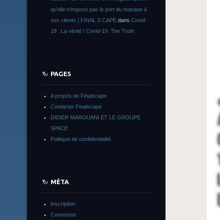
qu’elle n’impose pas le port du masque à
ses clients | FINAL S CAPE
dans
Covid-
19 : La vérité / Covid-19: The Truth
PAGES
A propos de Finalscape
Contacter Finalscape
DIDIER MAROUANI ET LE GROUPE
SPACE
Politique de confidentialité
MÉTA
Inscription
Connexion