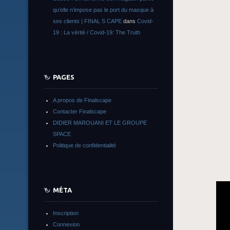
qu’elle n’impose pas le port du masque à
ses clients | FINAL S CAPE
dans
Covid-
19 : La vérité / Covid-19: The Truth
PAGES
A propos de Finalscape
Contacter Finalscape
DIDIER MAROUANI ET LE GROUPE
SPACE
Politique de confidentialité
MÉTA
Inscription
Connexion