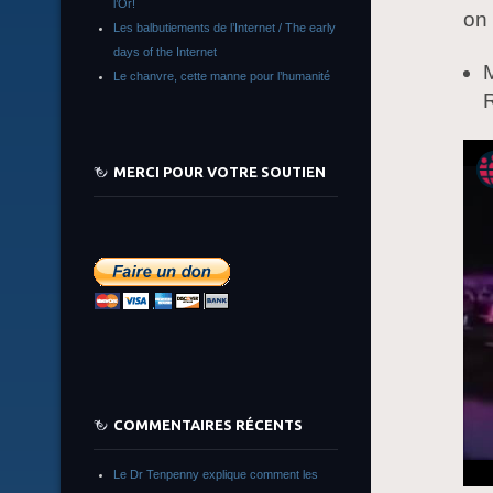
l’Or!
on 
Les balbutiements de l’Internet / The early
days of the Internet
M
Le chanvre, cette manne pour l’humanité
R
MERCI POUR VOTRE SOUTIEN
COMMENTAIRES RÉCENTS
Le Dr Tenpenny explique comment les