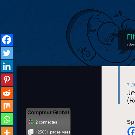
FI
L'éve
7 
Je
(R
Sp