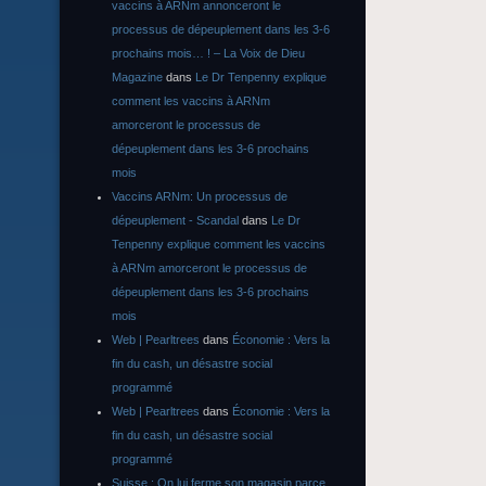
vaccins à ARNm annonceront le
processus de dépeuplement dans les 3-6
prochains mois… ! – La Voix de Dieu
Magazine
dans
Le Dr Tenpenny explique
comment les vaccins à ARNm
amorceront le processus de
dépeuplement dans les 3-6 prochains
mois
Vaccins ARNm: Un processus de
dépeuplement - Scandal
dans
Le Dr
Tenpenny explique comment les vaccins
à ARNm amorceront le processus de
dépeuplement dans les 3-6 prochains
mois
Web | Pearltrees
dans
Économie : Vers la
fin du cash, un désastre social
programmé
Web | Pearltrees
dans
Économie : Vers la
fin du cash, un désastre social
programmé
Suisse : On lui ferme son magasin parce