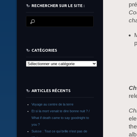
pr
RECHERCHER SUR LE SITE :
Co
cha
M
p
CATÉGORIES
Catégories
Ch
ARTICLES RÉCENTS
rel
Voyage au centre de la terre
Ch
Et si la mort venait te dire bonne nuit ? /
ele
What if death came to say goodnight to
you ?
the
Suisse : Tout ce qui brille n’est pas de
al