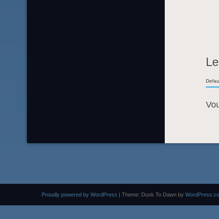
Le
Defau
Vo
Proudly powered by WordPress
|
Theme: Dusk To Dawn by
WordPress.c