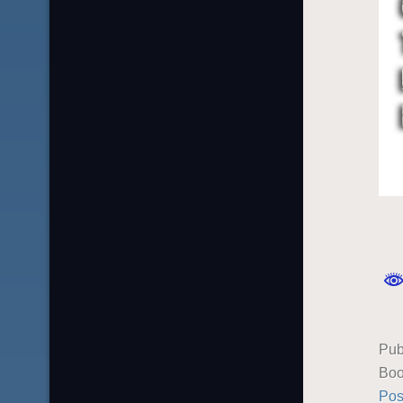
Pub
Boo
Pos