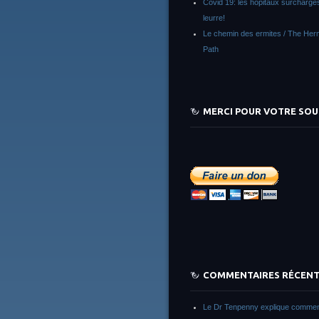
Covid 19: les hôpitaux surchargés
leurre!
Le chemin des ermites / The Herm
Path
MERCI POUR VOTRE SOU
COMMENTAIRES RÉCEN
Le Dr Tenpenny explique commen