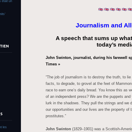
 était un
its’
Journalism and Al
A speech that sums up what
today’s medi
TIEN
John Swinton, journalist, during his farewell 
Times »
“The job of journalism is to destroy the truth, to lie
facts, to degrade, to grovel at the feet of Mammon
race to earn one’s daily bread. You know this as w
of an independent press? We are the puppets and 
lurk in the shadows. They pull the strings and we d
our opportunities and our lives are the property of
TS
prostitutes.”
t les
John Swinton
(1829–1901) was a Scottish-Americ