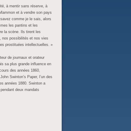
rité, à mentir sans réserve, à
des Mammon et à vendre son pays
 savez comme je le sais, alors
mes les pantins et les
la scène. Ils tirent les
 nos possibilités et nos vies
 prostituées intellectuelles. »
iteur de journaux et orateur
is sa plus grande influence en
 cours des années 1860,
ohn Swinton’s Paper, l’un des
des années 1880. Swinton a
n pendant deux mandats