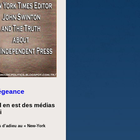
légeance
l en est des médias
i
s d’adieu au « New-York