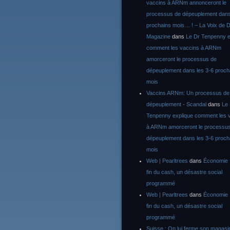
vaccins à ARNm annonceront le
processus de dépeuplement dans
prochains mois… ! – La Voix de D
Magazine
dans
Le Dr Tenpenny e
comment les vaccins à ARNm
amorceront le processus de
dépeuplement dans les 3-6 proch
mois
Vaccins ARNm: Un processus de
dépeuplement - Scandal
dans
Le
Tenpenny explique comment les 
à ARNm amorceront le processu
dépeuplement dans les 3-6 proch
mois
Web | Pearltrees
dans
Économie :
fin du cash, un désastre social
programmé
Web | Pearltrees
dans
Économie :
fin du cash, un désastre social
programmé
Suisse : On lui ferme son magasi