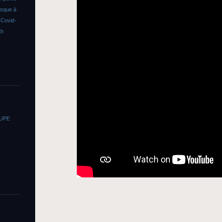
asque à
s
Covid-
th
OUPE