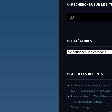
RECHERCHER SUR LE SITE
CATÉGORIES
Catégories
ARTICLES RÉCENTS
«Faites confiance à la science», d
ils / « Trust science, » they said.
Lanceurs d’alerte / Whistleblower
The running man – Arnold
Schwarzenegger