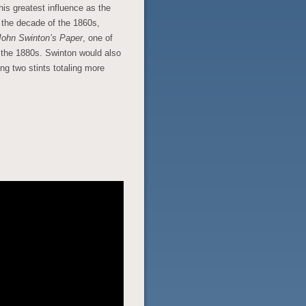
his greatest influence as the
g the decade of the 1860s,
John Swinton’s Paper
, one of
the 1880s. Swinton would also
ing two stints totaling more