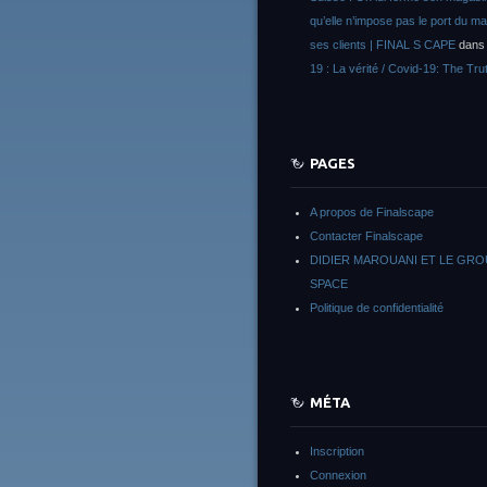
qu’elle n’impose pas le port du m
ses clients | FINAL S CAPE
dan
19 : La vérité / Covid-19: The Tru
PAGES
A propos de Finalscape
Contacter Finalscape
DIDIER MAROUANI ET LE GR
SPACE
Politique de confidentialité
MÉTA
Inscription
Connexion