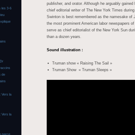
publisher, and orator. Although he arguably gained 
 les 3-6
chief editorial writer of The New York Times durin
ieu
Swinton is best remembered as the namesake of
xplique
the most prominent American labor newspapers of 
serve as chief editorialist of the New York Sun dur
than a dozen years.
ains
Sound illustration :
 Dr
Truman show « Raising The Sail »
vaccins
Truman Show « Truman Sleeps »
s de
ains
 Vers la
 Vers la
n parce