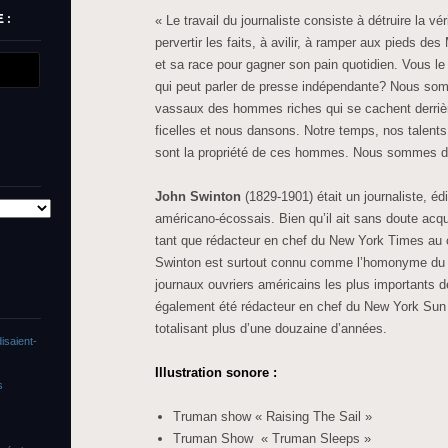
 :
« Le travail du journaliste consiste à détruire la vé
pervertir les faits, à avilir, à ramper aux pieds 
et sa race pour gagner son pain quotidien. Vous le
qui peut parler de presse indépendante? Nous som
vassaux des hommes riches qui se cachent derrière 
ficelles et nous dansons. Notre temps, nos talents,
sont la propriété de ces hommes. Nous sommes des
John Swinton
(1829-1901) était un journaliste, éd
américano-écossais. Bien qu’il ait sans doute acqu
tant que rédacteur en chef du New York Times au
Swinton est surtout connu comme l’homonyme du J
journaux ouvriers américains les plus importants 
également été rédacteur en chef du New York Su
totalisant plus d’une douzaine d’années.
isaient-
Illustration sonore :
s
Truman show « Raising The Sail »
Truman Show « Truman Sleeps »