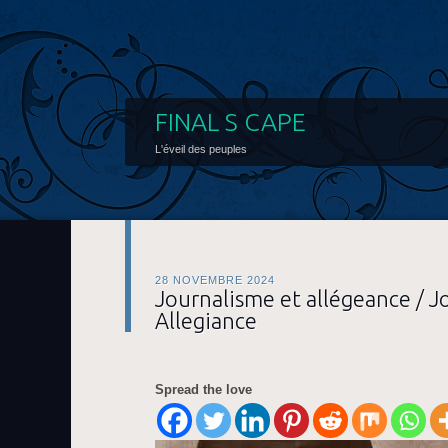
FINAL S CAPE
L'éveil des peuples
28 NOVEMBRE 2024
Journalisme et allégeance / J
Allegiance
Spread the love