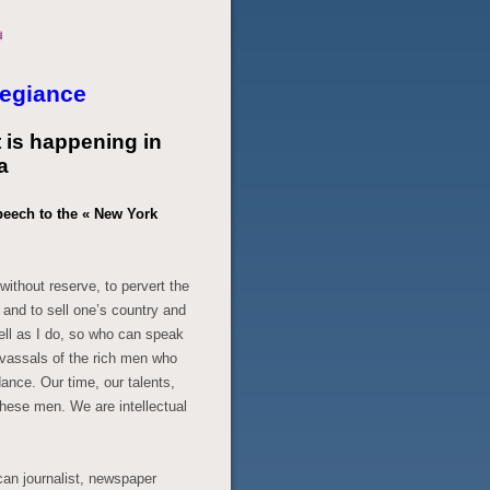
legiance
 is happening in
a
speech to the « New York
 without reserve, to pervert the
 and to sell one’s country and
ell as I do, so who can speak
vassals of the rich men who
ance. Our time, our talents,
 these men. We are intellectual
an journalist, newspaper