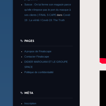
Suisse : On lui ferme son magasin parce
qu’elle n’impose pas le port du masque à
ses clients | FINAL S CAPE
dans
Covid-
19 : La vérité / Covid-19: The Truth
PAGES
A propos de Finalscape
Contacter Finalscape
DIDIER MAROUANI ET LE GROUPE
SPACE
Politique de confidentialité
MÉTA
Inscription