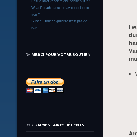
Et si la mort venait te dire bonne nuit ? /
What if death came to say goodnight to
you ?
Suisse : Tout ce qui brille n’est pas de
I 
l’Or!
du
ha
Va
MERCI POUR VOTRE SOUTIEN
mus
COMMENTAIRES RÉCENTS
Am 