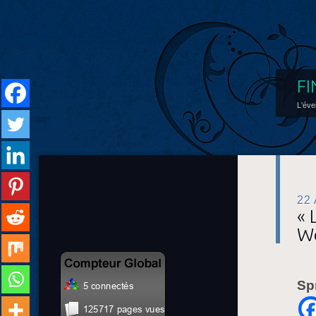
FI
L'éve
22
« 
Wo
Sp