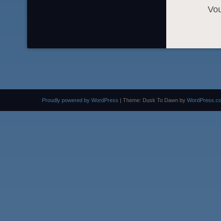
Vo
Proudly powered by WordPress
|
Theme: Dusk To Dawn by
WordPress.c