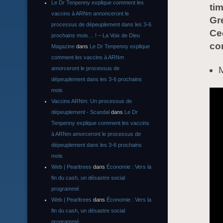
Le Dr Tenpenny explique comment les
tim
vaccins à ARNm annonceront le
Gre
processus de dépeuplement dans les 3-6
Ce
prochains mois… ! – La Voix de Dieu
co
Magazine
dans
Le Dr Tenpenny explique
comment les vaccins à ARNm
M
amorceront le processus de
dépeuplement dans les 3-6 prochains
mois
Vaccins ARNm: Un processus de
dépeuplement - Scandal
dans
Le Dr
Tenpenny explique comment les vaccins
à ARNm amorceront le processus de
dépeuplement dans les 3-6 prochains
mois
Web | Pearltrees
dans
Économie : Vers la
fin du cash, un désastre social
programmé
Web | Pearltrees
dans
Économie : Vers la
fin du cash, un désastre social
programmé