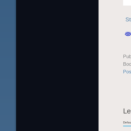
St
Pub
Boo
Pos
Le
Defau