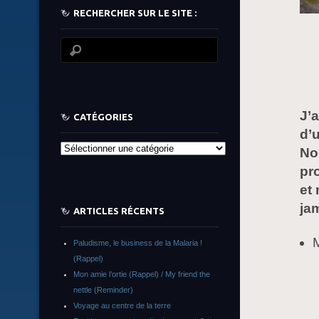
RECHERCHER SUR LE SITE :
J’a
CATÉGORIES
d’
Catégories
No
pr
et
jam
ARTICLES RÉCENTS
M
Paludisme, le business de la Malaria !
(Rappel)
Mon amie l’ortie (Rappel) / My friend the
nettle (Reminder)
Voyage au centre de la terre