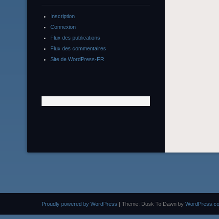
Inscription
Connexion
Flux des publications
Flux des commentaires
Site de WordPress-FR
Proudly powered by WordPress
|
Theme: Dusk To Dawn by
WordPress.c