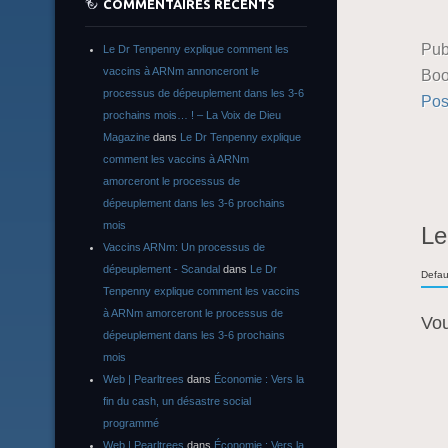
COMMENTAIRES RÉCENTS
Pub
Le Dr Tenpenny explique comment les
vaccins à ARNm annonceront le
Boo
processus de dépeuplement dans les 3-6
Pos
prochains mois… ! – La Voix de Dieu
Magazine
dans
Le Dr Tenpenny explique
comment les vaccins à ARNm
amorceront le processus de
dépeuplement dans les 3-6 prochains
mois
Le
Vaccins ARNm: Un processus de
dépeuplement - Scandal
dans
Le Dr
Defau
Tenpenny explique comment les vaccins
à ARNm amorceront le processus de
Vo
dépeuplement dans les 3-6 prochains
mois
Web | Pearltrees
dans
Économie : Vers la
fin du cash, un désastre social
programmé
Web | Pearltrees
dans
Économie : Vers la