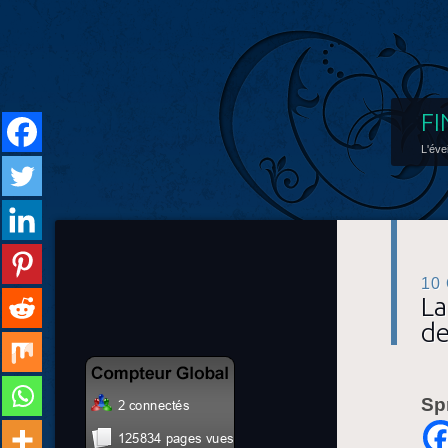
FI
L'éve
10
La
de
Sp