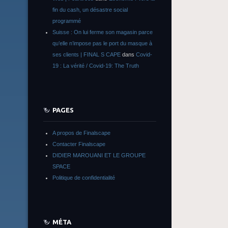
fin du cash, un désastre social
programmé
Suisse : On lui ferme son magasin parce
qu’elle n’impose pas le port du masque à
ses clients | FINAL S CAPE
dans
Covid-
19 : La vérité / Covid-19: The Truth
PAGES
A propos de Finalscape
Contacter Finalscape
DIDIER MAROUANI ET LE GROUPE
SPACE
Politique de confidentialité
MÉTA