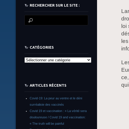
RECHERCHER SUR LE SITE :
Lan
dr
loi
dés
les
CATÉGORIES
inf
Catégories
Les
Eur
ce,
qui
ARTICLES RÉCENTS
Covid-19: La peur au ventre et le déni
surréaliste des vaccinés
Covid 19 et vaccination : « La vérité sera
douloureuse / Covid 19 and vaccination:
« The truth will be painful