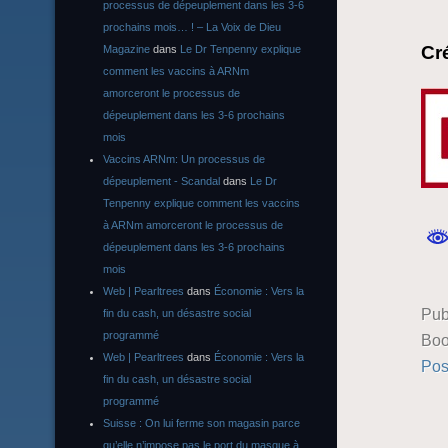
processus de dépeuplement dans les 3-6
prochains mois… ! – La Voix de Dieu
Cr
Magazine
dans
Le Dr Tenpenny explique
comment les vaccins à ARNm
amorceront le processus de
dépeuplement dans les 3-6 prochains
mois
Vaccins ARNm: Un processus de
dépeuplement - Scandal
dans
Le Dr
Tenpenny explique comment les vaccins
à ARNm amorceront le processus de
dépeuplement dans les 3-6 prochains
mois
Web | Pearltrees
dans
Économie : Vers la
Pub
fin du cash, un désastre social
programmé
Boo
Web | Pearltrees
dans
Économie : Vers la
Pos
fin du cash, un désastre social
programmé
Suisse : On lui ferme son magasin parce
qu’elle n’impose pas le port du masque à