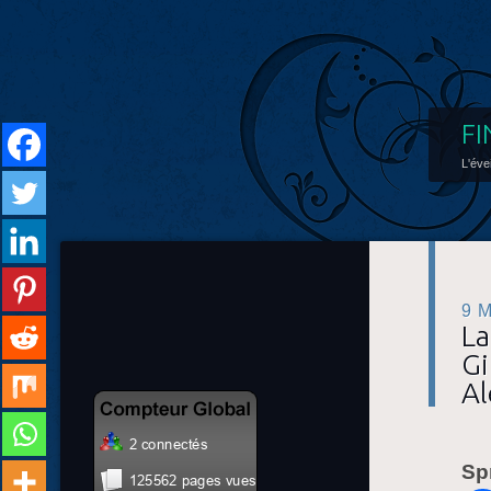
FI
L'éve
9 
La
Gi
Al
Sp