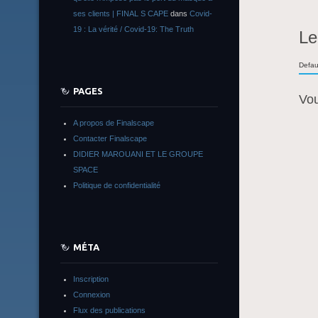
ses clients | FINAL S CAPE
dans
Covid-
19 : La vérité / Covid-19: The Truth
Le
Defau
PAGES
Vo
A propos de Finalscape
Contacter Finalscape
DIDIER MAROUANI ET LE GROUPE
SPACE
Politique de confidentialité
MÉTA
Inscription
Connexion
Flux des publications