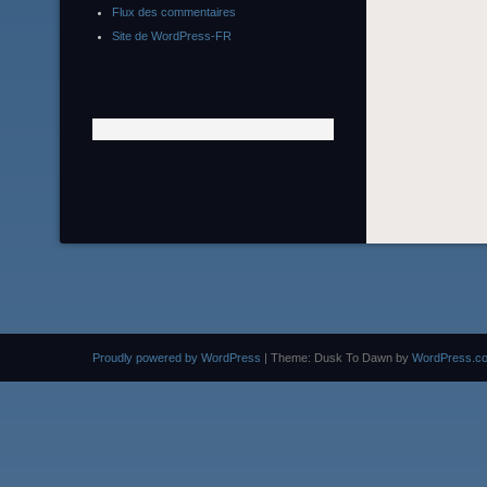
Flux des commentaires
Site de WordPress-FR
Proudly powered by WordPress
|
Theme: Dusk To Dawn by
WordPress.c