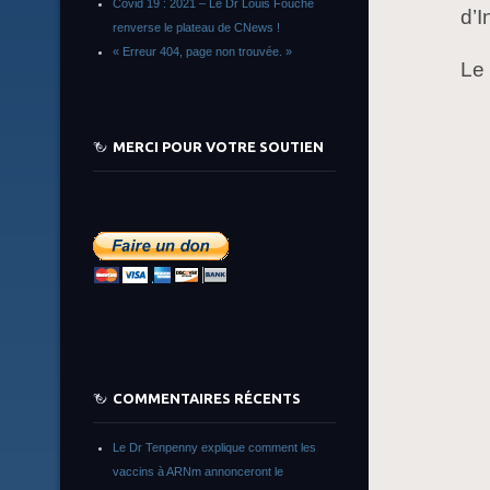
Covid 19 : 2021 – Le Dr Louis Fouché
d’I
renverse le plateau de CNews !
« Erreur 404, page non trouvée. »
Le
MERCI POUR VOTRE SOUTIEN
COMMENTAIRES RÉCENTS
Le Dr Tenpenny explique comment les
vaccins à ARNm annonceront le