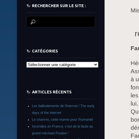
RECHERCHER SUR LE SITE :
Mis
r
Fa
CATÉGORIES
Hér
Catégories
Ass
à u
fo
ARTICLES RÉCENTS
les
lui
Les balbutiements de l’Internet / The early
Que
days of the Internet
bon
Le chanvre, cette manne pour l’humanité
Incendies en France, c’est de la faute au
dém
grand méchant Poutine !
Fau