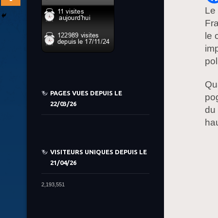
Le 
Fra
le 
imp
pol
Qu
PAGES VUES DEPUIS LE
pog
22/03/26
du 
hau
VISITEURS UNIQUES DEPUIS LE
21/04/26
2,193,551