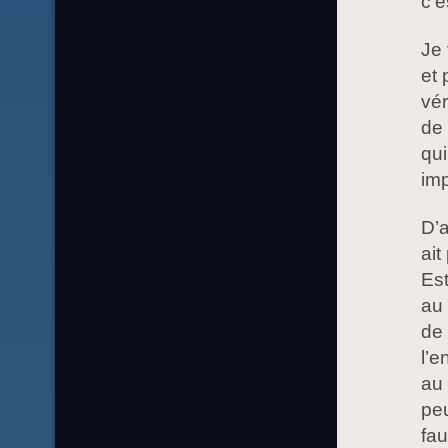
c’e
Je 
et 
vér
de 
qui
imp
D’a
ait
Est
au 
de
l’e
au 
peu
fau