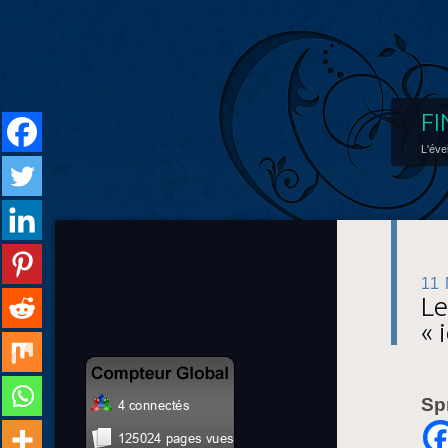
FI
L'éve
11
Le
« 
Sp