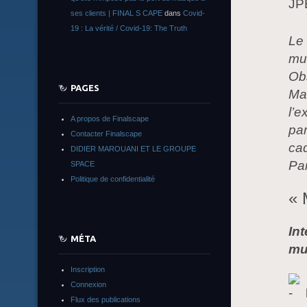
ses clients | FINAL S CAPE
dans
Covid-
19 : La vérité / Covid-19: The Truth
Le 
mun
Obs
PAGES
Mau
l’e
A propos de Finalscape
par
Contacter Finalscape
cad
DIDIER MAROUANI ET LE GROUPE
Par
SPACE
Politique de confidentialité
« 
In
MÉTA
mu
Inscription
Connexion
Flux des publications