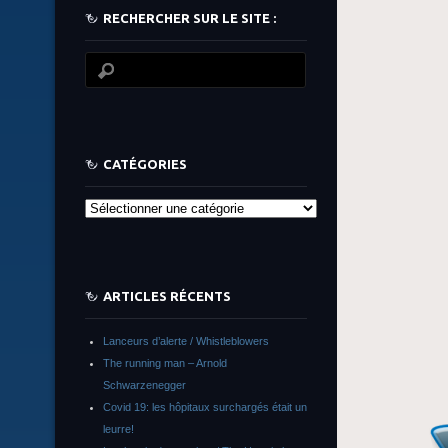
RECHERCHER SUR LE SITE :
CATÉGORIES
Catégories
ARTICLES RÉCENTS
Lanceurs d’alerte / Whistleblowers
The running man – Arnold
Schwarzenegger
Covid 19: les hôpitaux surchargés était un
leurre!