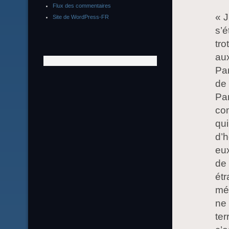
Flux des commentaires
« J
Site de WordPress-FR
s’é
tro
aux
Par
de 
Par
com
qui
d’h
eux
de 
étr
mét
ne 
ter