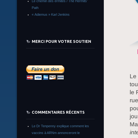
Le chemin des ermites / The Hermits’
Path
« Adiemus » Karl Jenkins
MERCI POUR VOTRE SOUTIEN
Le 
tou
le 
rue
pou
COMMENTAIRES RÉCENTS
jou
Ma
Le Dr Tenpenny explique comment les
int
vaccins à ARNm annonceront le