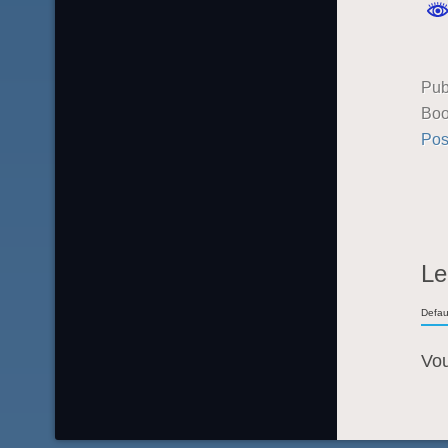
Pub
Boo
Pos
Le
Defau
Vo