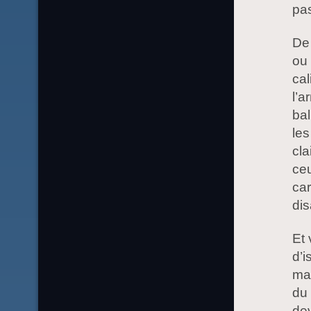
pas
De 
ou 
cal
l’a
bal
les
cla
ceu
car
dis
Et 
d’i
man
du 
dev