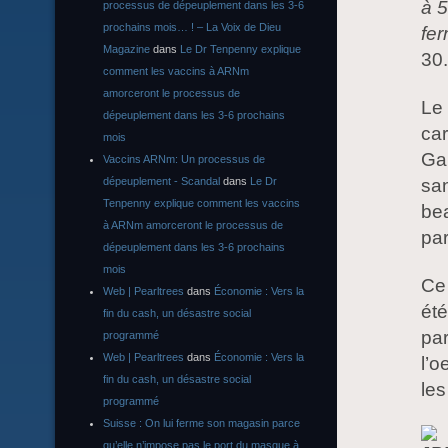
à 
processus de dépeuplement dans les 3-6
prochains mois… ! – La Voix de Dieu
fe
Magazine
dans
Le Dr Tenpenny explique
30
comment les vaccins à ARNm
amorceront le processus de
Le 
dépeuplement dans les 3-6 prochains
car
mois
Gau
Vaccins ARNm: Un processus de
dépeuplement - Scandal
dans
Le Dr
san
Tenpenny explique comment les vaccins
be
à ARNm amorceront le processus de
par
dépeuplement dans les 3-6 prochains
mois
Ce 
Web | Pearltrees
dans
Économie : Vers la
été
fin du cash, un désastre social
par
programmé
Web | Pearltrees
dans
Économie : Vers la
l’o
fin du cash, un désastre social
les
programmé
Suisse : On lui ferme son magasin parce
qu’elle n’impose pas le port du masque à