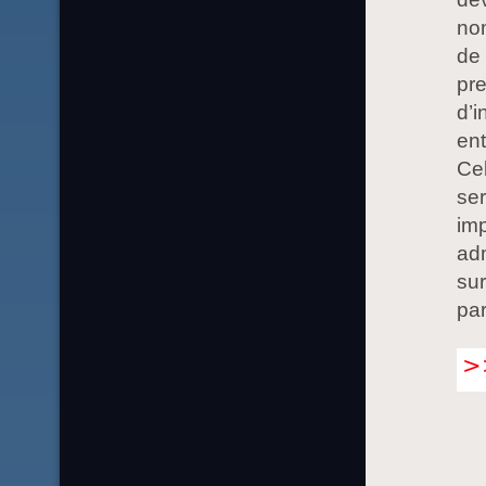
nom
de 
pre
d’i
ent
Cel
ser
imp
adm
sur
par