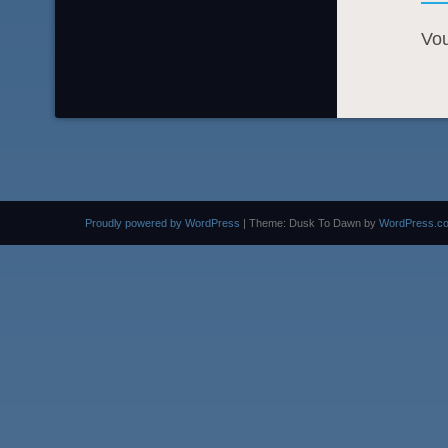
Vo
Proudly powered by WordPress
|
Theme: Dusk To Dawn by
WordPress.c