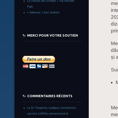
Le chemin des ermites / The Hermits’
med
Path
int
« Adiemus » Karl Jenkins
202
diz
pri
MERCI POUR VOTRE SOUTIEN
Mer
dău
și 
Sur
M
COMMENTAIRES RÉCENTS
Mer
Le Dr Tenpenny explique comment les
med
vaccins à ARNm annonceront le