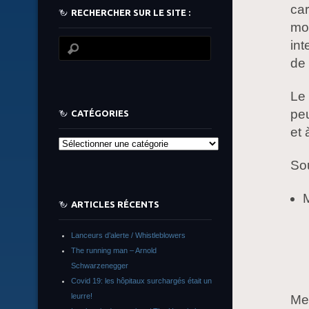
car
RECHERCHER SUR LE SITE :
mo
int
de 
Le 
peu
CATÉGORIES
et 
Catégories
So
M
ARTICLES RÉCENTS
Lanceurs d’alerte / Whistleblowers
The running man – Arnold
Schwarzenegger
Covid 19: les hôpitaux surchargés était un
leurre!
Mer