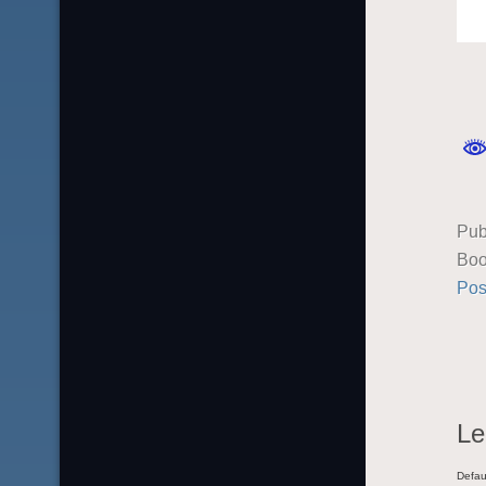
Pub
Boo
Pos
Le
Defau