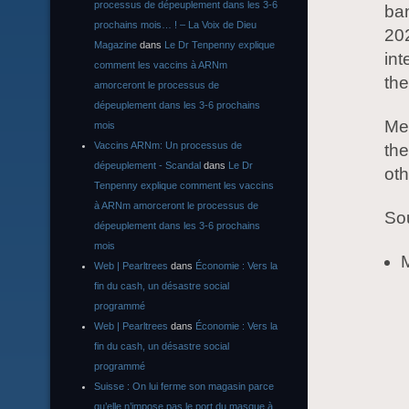
processus de dépeuplement dans les 3-6
ban
prochains mois… ! – La Voix de Dieu
202
Magazine
dans
Le Dr Tenpenny explique
int
comment les vaccins à ARNm
the
amorceront le processus de
dépeuplement dans les 3-6 prochains
Mer
mois
Vaccins ARNm: Un processus de
th
dépeuplement - Scandal
dans
Le Dr
ot
Tenpenny explique comment les vaccins
à ARNm amorceront le processus de
So
dépeuplement dans les 3-6 prochains
mois
M
Web | Pearltrees
dans
Économie : Vers la
fin du cash, un désastre social
programmé
Web | Pearltrees
dans
Économie : Vers la
fin du cash, un désastre social
programmé
Suisse : On lui ferme son magasin parce
qu’elle n’impose pas le port du masque à