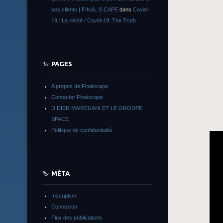
ses clients | FINAL S CAPE
dans
Covid-
19 : La vérité / Covid-19: The Truth
PAGES
A propos de Finalscape
Contacter Finalscape
DIDIER MAROUANI ET LE GROUPE
SPACE
Politique de confidentialité
MÉTA
Inscription
Connexion
Flux des publications