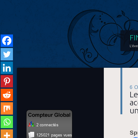
FI
L'éve
6 
Le
ac
un
Sp