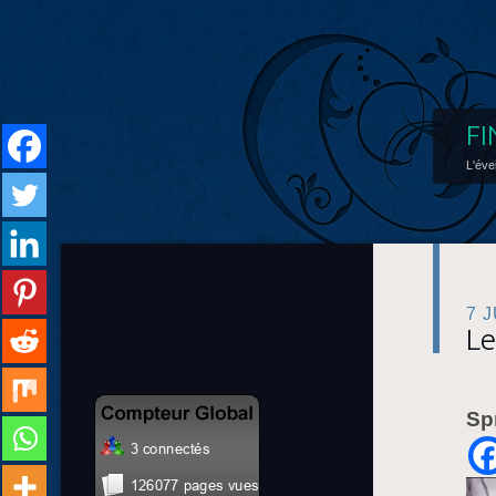
FI
L'éve
7 
Le
Sp