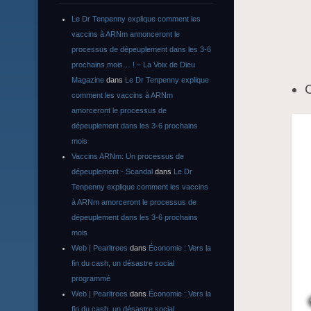
Le Dr Tenpenny explique comment les
vaccins à ARNm annonceront le
processus de dépeuplement dans les 3-6
prochains mois… ! – La Voix de Dieu
Magazine
dans
Le Dr Tenpenny explique
C
comment les vaccins à ARNm
amorceront le processus de
dépeuplement dans les 3-6 prochains
mois
Vaccins ARNm: Un processus de
dépeuplement - Scandal
dans
Le Dr
Tenpenny explique comment les vaccins
à ARNm amorceront le processus de
dépeuplement dans les 3-6 prochains
mois
Web | Pearltrees
dans
Économie : Vers la
fin du cash, un désastre social
programmé
Web | Pearltrees
dans
Économie : Vers la
fin du cash, un désastre social