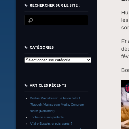
RECHERCHER SUR LE SITE :
Hui
les
son
Et 
CATÉGORIES
dés
fév
Catégories
Bon
ARTICLES RÉCENTS
Médias Mainstream: Le béton flotte !
(Rappel) /Mainstream Media: Concrete
floats! (Reminder)
Enchaîné à son portable
Affaire Epstein, et puis après ?