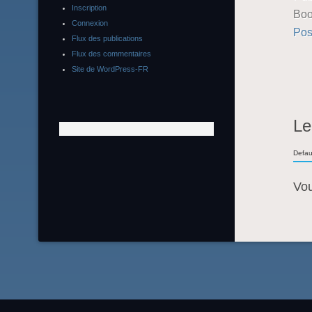
Inscription
Boo
Connexion
Pos
Flux des publications
Flux des commentaires
Site de WordPress-FR
Le
Defau
Vo