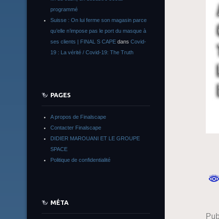
programmé
Suisse : On lui ferme son magasin parce
qu’elle n’impose pas le port du masque à
ses clients | FINAL S CAPE
dans
Covid-
19 : La vérité / Covid-19: The Truth
PAGES
A propos de Finalscape
Contacter Finalscape
DIDIER MAROUANI ET LE GROUPE
SPACE
Politique de confidentialité
MÉTA
Pub