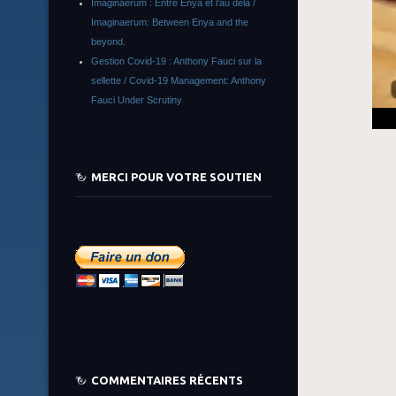
Imaginaerum : Entre Enya et l’au delà /
Imaginaerum: Between Enya and the
beyond.
Gestion Covid-19 : Anthony Fauci sur la
sellette / Covid-19 Management: Anthony
Fauci Under Scrutiny
MERCI POUR VOTRE SOUTIEN
COMMENTAIRES RÉCENTS