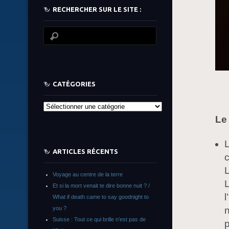
RECHERCHER SUR LE SITE :
CATÉGORIES
Catégories
Le
L
ARTICLES RÉCENTS
c
L
Voyage au centre de la terre
L
Et si la mort venait te dire bonne nuit ? /
What if death came to say goodnight to
you ?
n
Suisse : Tout ce qui brille n’est pas de