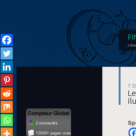
FI
L'éve
7 
Le
il
Sp