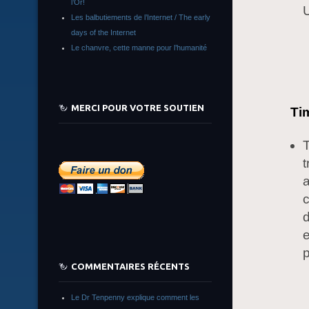
l’Or!
Les balbutiements de l’Internet / The early
days of the Internet
Le chanvre, cette manne pour l’humanité
MERCI POUR VOTRE SOUTIEN
Tim
T
t
a
c
d
e
COMMENTAIRES RÉCENTS
Le Dr Tenpenny explique comment les