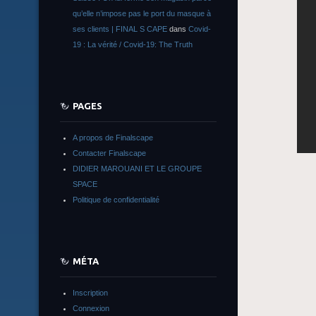
qu’elle n’impose pas le port du masque à
ses clients | FINAL S CAPE
dans
Covid-
19 : La vérité / Covid-19: The Truth
PAGES
A propos de Finalscape
Contacter Finalscape
DIDIER MAROUANI ET LE GROUPE
SPACE
Politique de confidentialité
MÉTA
Inscription
Connexion