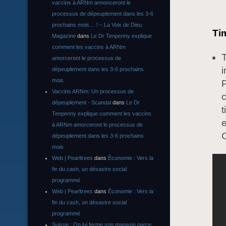
vaccins à ARNm annonceront le
processus de dépeuplement dans les 3-6
prochains mois… ! – La Voix de Dieu
Tim
Magazine
dans
Le Dr Tenpenny explique
comment les vaccins à ARNm
T
amorceront le processus de
i
dépeuplement dans les 3-6 prochains
mois
P
Vaccins ARNm: Un processus de
c
dépeuplement - Scandal
dans
Le Dr
Tenpenny explique comment les vaccins
e
à ARNm amorceront le processus de
dépeuplement dans les 3-6 prochains
mois
Web | Pearltrees
dans
Économie : Vers la
fin du cash, un désastre social
programmé
Web | Pearltrees
dans
Économie : Vers la
fin du cash, un désastre social
programmé
Suisse : On lui ferme son magasin parce