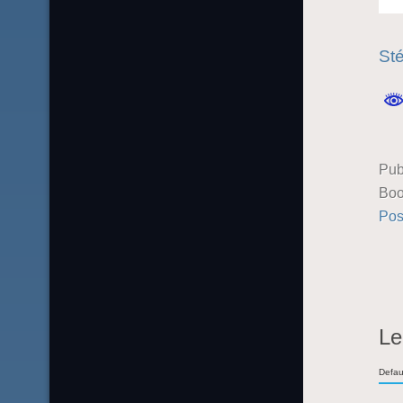
St
Pub
Boo
Pos
Le
Defau