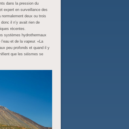
nts dans la pression du
t expert en surveillance des
 a normalement deux ou trois
donc il n’y avait rien de
niques récentes.
 des systèmes hydrothermaux
 l’eau et de la vapeur. «La
ux peu profonds et quand il y
nifient que les séismes se