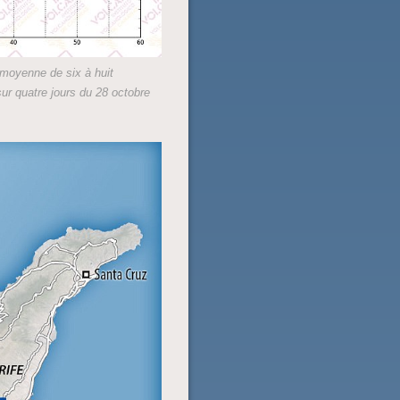
 moyenne de six à huit
sur quatre jours du 28 octobre