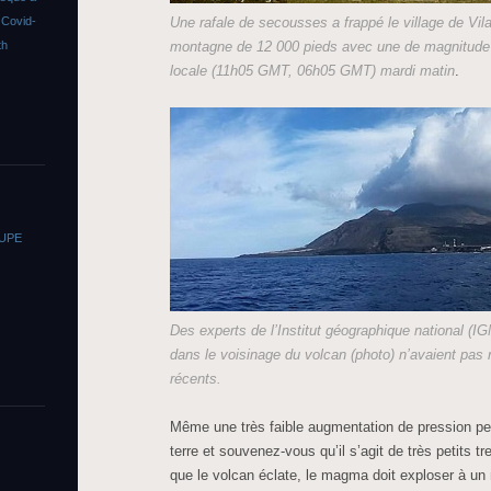
s
Covid-
Une rafale de secousses a frappé le village de Vila
th
montagne de 12 000 pieds avec une de magnitude 
locale (11h05 GMT, 06h05 GMT) mardi matin
.
OUPE
Des experts de l’Institut géographique national (IG
dans le voisinage du volcan (photo) n’avaient pa
récents.
Même une très faible augmentation de pression p
terre et souvenez-vous qu’il s’agit de très petits 
que le volcan éclate, le magma doit exploser à un 