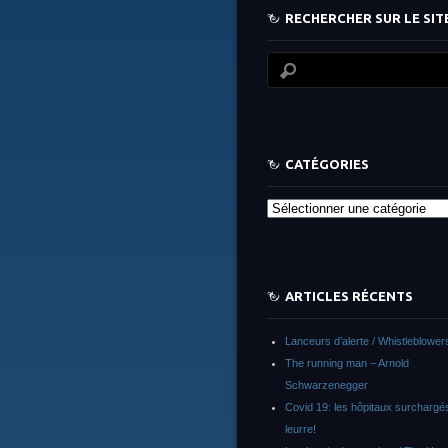
RECHERCHER SUR LE SITE
CATÉGORIES
Catégories
ARTICLES RÉCENTS
Lanceurs d’alerte / Whistleblower
The running man – Arnold
Schwarzenegger
Covid 19: les hôpitaux surchargés
leurre!