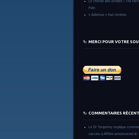
Le chemin des ermites / The Herm
Path
« Adiemus » Karl Jenkins
MERCI POUR VOTRE SOU
COMMENTAIRES RÉCEN
Le Dr Tenpenny explique commen
vaccins à ARNm annonceront le