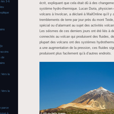
 les 3-6
écrit, expliquant que cela était dû à des changeme
ieu
système hydro-thermique. Lucan Duria, physicien e
xplique
volcans à Involcan, a déclaré à MailOnline qu’il y
tremblements de terre par jour près du mont Teide, 
spécial ou d’alarmant au sujet des activités volca
ains
Les séismes de ces derniers jours ont été liés à
connectés au volcan qui produisent des fluides, de
plupart des volcans ont des systèmes hydrotherma
 Dr
a une augmentation de la pression, ces fluides sig
vaccins
produisent plus facilement qu’à d’autres endroits.
s de
ains
 Vers la
 Vers la
n parce
asque à