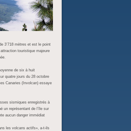
 3’718 mètres et est le point
attraction touristique majeure
née.
moyenne de six à huit
sur quatre jours du 28 octobre
îles Canaries (Involcan) essaye
sses sismiques enregistrés à
é un représentant de l’île sur
ente aucun danger immédiat
 les volcans actifs», a-t-ils