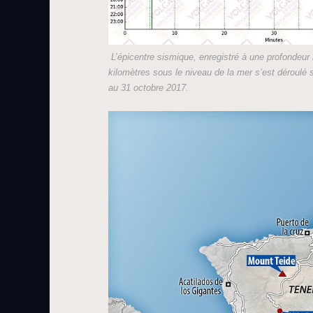
L’épicentre sismique, enregistré à une profondeur
kilomètres sous le niveau de la mer s’est déroulé 
au 31 octobre 2017.