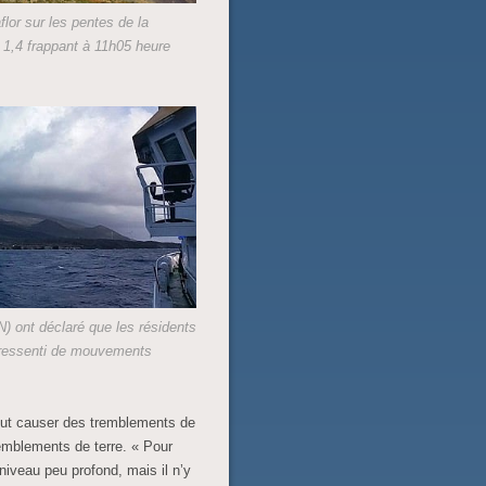
flor sur les pentes de la
1,4 frappant à 11h05 heure
N) ont déclaré que les résidents
s ressenti de mouvements
eut causer des tremblements de
tremblements de terre. « Pour
niveau peu profond, mais il n’y