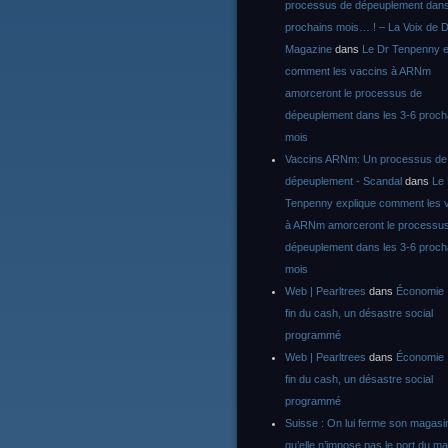
processus de dépeuplement dans
prochains mois… ! – La Voix de D
Magazine
dans
Le Dr Tenpenny e
comment les vaccins à ARNm
amorceront le processus de
dépeuplement dans les 3-6 proch
mois
Vaccins ARNm: Un processus de
dépeuplement - Scandal
dans
Le
Tenpenny explique comment les 
à ARNm amorceront le processu
dépeuplement dans les 3-6 proch
mois
Web | Pearltrees
dans
Économie :
fin du cash, un désastre social
programmé
Web | Pearltrees
dans
Économie :
fin du cash, un désastre social
programmé
Suisse : On lui ferme son magasi
qu’elle n’impose pas le port du m