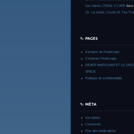
ses clients | FINAL S CAPE
dan
19 : La vérité / Covid-19: The Tru
PAGES
A propos de Finalscape
Contacter Finalscape
DIDIER MAROUANI ET LE GR
SPACE
Politique de confidentialité
MÉTA
Inscription
Connexion
Flux des publications