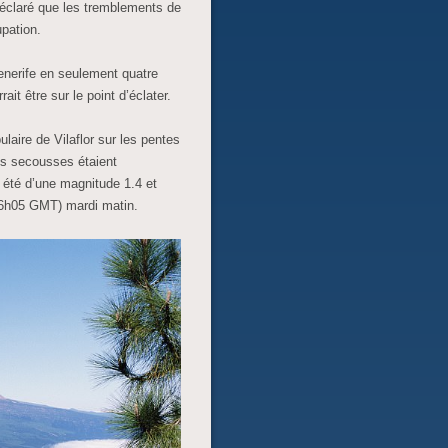
 déclaré que les tremblements de
pation.
enerife en seulement quatre
it être sur le point d’éclater.
laire de Vilaflor sur les pentes
es secousses étaient
a été d’une magnitude 1.4 et
06h05 GMT) mardi matin.