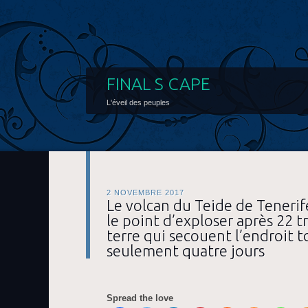
FINAL S CAPE
L'éveil des peuples
2 NOVEMBRE 2017
Le volcan du Teide de Tenerife
le point d’exploser après 22
terre qui secouent l’endroit t
seulement quatre jours
Spread the love