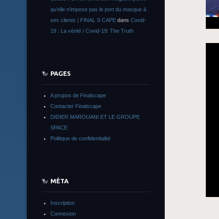
qu’elle n’impose pas le port du masque à
ses clients | FINAL S CAPE
dans
Covid-
19 : La vérité / Covid-19: The Truth
PAGES
A propos de Finalscape
Contacter Finalscape
DIDIER MAROUANI ET LE GROUPE
SPACE
Politique de confidentialité
MÉTA
Inscription
Connexion