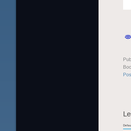
Pub
Boo
Pos
Le
Defau