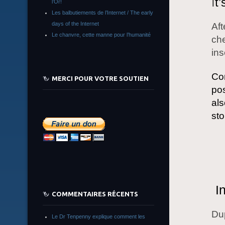
I
t’
l’Or!
Les balbutiements de l’Internet / The early
days of the Internet
Aft
Le chanvre, cette manne pour l’humanité
che
ins
Con
MERCI POUR VOTRE SOUTIEN
pos
als
sto
I
COMMENTAIRES RÉCENTS
Dup
Le Dr Tenpenny explique comment les