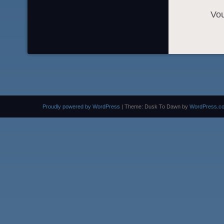
Vo
Proudly powered by WordPress
|
Theme: Dusk To Dawn by
WordPress.c