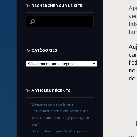
RECHERCHER SUR LE SITE :
Apr
vie
tab
fam
Au
CATÉGORIES
car
fic
Catégories
no
de 
ARTICLES RÉCENTS
Voyage au centre de la terre
Et si la mort venait te dire bonne nuit ? /
What if death came to say goodnight to
you ?
Suisse : Tout ce qui brille n’est pas de