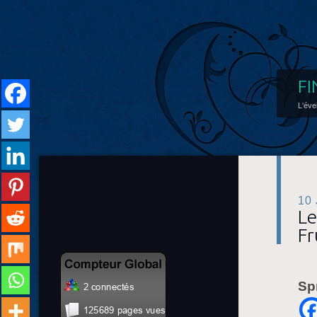
FI
L'éve
10
Le
Fr
Sp