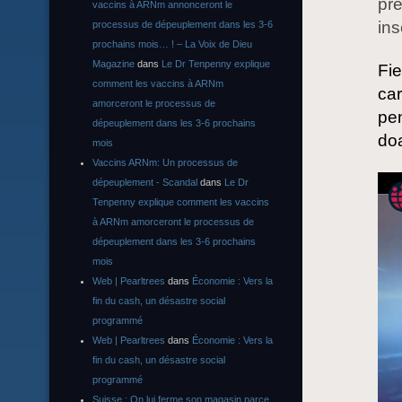
pre
vaccins à ARNm annonceront le
ins
processus de dépeuplement dans les 3-6
prochains mois… ! – La Voix de Dieu
Magazine
dans
Le Dr Tenpenny explique
Fie
comment les vaccins à ARNm
car
amorceront le processus de
pen
dépeuplement dans les 3-6 prochains
doa
mois
Vaccins ARNm: Un processus de
dépeuplement - Scandal
dans
Le Dr
Tenpenny explique comment les vaccins
à ARNm amorceront le processus de
dépeuplement dans les 3-6 prochains
mois
Web | Pearltrees
dans
Économie : Vers la
fin du cash, un désastre social
programmé
Web | Pearltrees
dans
Économie : Vers la
fin du cash, un désastre social
programmé
Suisse : On lui ferme son magasin parce