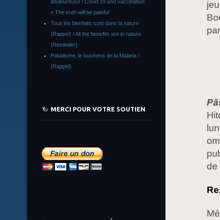
douloureuse / Covid 19 and vaccination:
jeu
« The truth will be painful
Bod
Tous les bienfaits sont dans la nature
pa
(Rappel) / All the benefits are in nature
(Reminder)
Paludisme, le business de la Malaria !
(Rappel)
Pă
MERCI POUR VOTRE SOUTIEN
Hit
lun
omo
pub
de 
Re
Mél