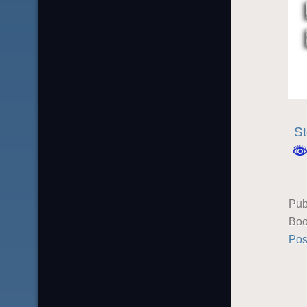
St
Pub
Boo
Pos