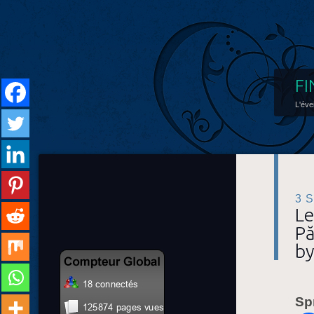
FI
L'éve
3 
Le
Pă
by
Sp