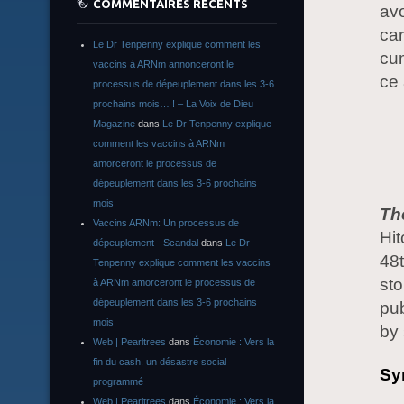
COMMENTAIRES RÉCENTS
avo
car
Le Dr Tenpenny explique comment les
cum
vaccins à ARNm annonceront le
ce 
processus de dépeuplement dans les 3-6
prochains mois… ! – La Voix de Dieu
Magazine
dans
Le Dr Tenpenny explique
comment les vaccins à ARNm
amorceront le processus de
dépeuplement dans les 3-6 prochains
mois
Th
Vaccins ARNm: Un processus de
Hit
dépeuplement - Scandal
dans
Le Dr
48t
Tenpenny explique comment les vaccins
sto
à ARNm amorceront le processus de
dépeuplement dans les 3-6 prochains
pub
mois
by 
Web | Pearltrees
dans
Économie : Vers la
fin du cash, un désastre social
Sy
programmé
Web | Pearltrees
dans
Économie : Vers la