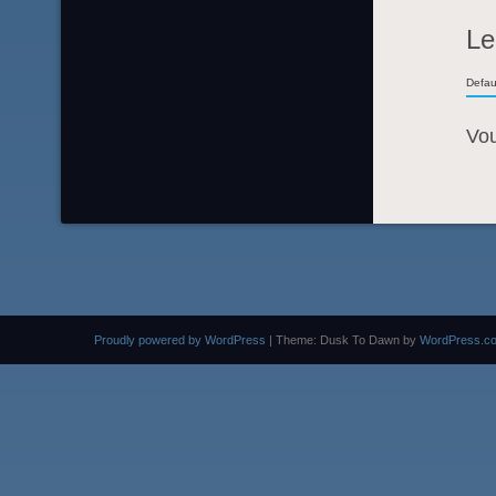
Le
Defau
Vo
Proudly powered by WordPress
|
Theme: Dusk To Dawn by
WordPress.c