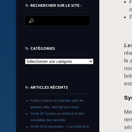
F
RECHERCHER SUR LE SITE :
o
F
Le
CATÉGORIES
réa
le
Catégories
no
bri
est
ARTICLES RÉCENTS
Sy
Fortes chaleurs et canicules dans les
grandes villes, bien fait pour nous!
Mel
Covid-19: La peur au ventre et le déni
ren
surréaliste des vaccinés
séd
Covid 19 et vaccination : « La vérité sera