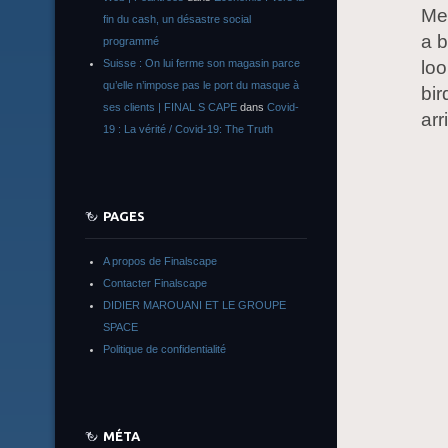
Me
fin du cash, un désastre social
a b
programmé
loo
Suisse : On lui ferme son magasin parce
qu’elle n’impose pas le port du masque à
bi
ses clients | FINAL S CAPE
dans
Covid-
arr
19 : La vérité / Covid-19: The Truth
PAGES
A propos de Finalscape
Contacter Finalscape
DIDIER MAROUANI ET LE GROUPE
SPACE
Politique de confidentialité
MÉTA