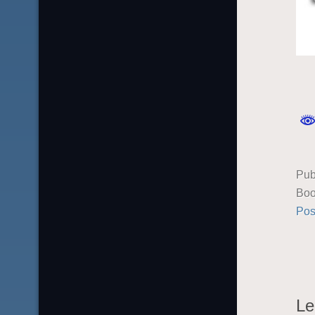
Pub
Boo
Pos
Le