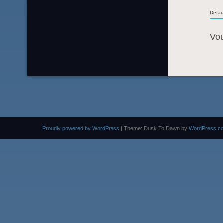
Defau
Vo
Proudly powered by WordPress
|
Theme: Dusk To Dawn by
WordPress.c