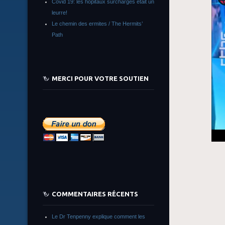
Covid 19: les hôpitaux surchargés était un
leurre!
Le chemin des ermites / The Hermits’
Path
MERCI POUR VOTRE SOUTIEN
COMMENTAIRES RÉCENTS
Le Dr Tenpenny explique comment les