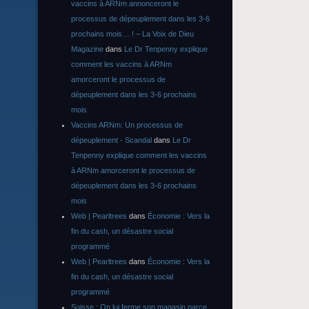
vaccins à ARNm annonceront le
processus de dépeuplement dans les 3-6
prochains mois… ! – La Voix de Dieu
Magazine
dans
Le Dr Tenpenny explique
comment les vaccins à ARNm
amorceront le processus de
dépeuplement dans les 3-6 prochains
mois
Vaccins ARNm: Un processus de
dépeuplement - Scandal
dans
Le Dr
Tenpenny explique comment les vaccins
à ARNm amorceront le processus de
dépeuplement dans les 3-6 prochains
mois
Web | Pearltrees
dans
Économie : Vers la
fin du cash, un désastre social
programmé
Web | Pearltrees
dans
Économie : Vers la
fin du cash, un désastre social
programmé
Suisse : On lui ferme son magasin parce