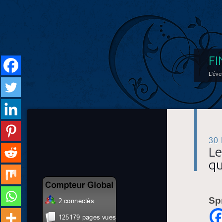
FI
L'éve
30
Le
qu
Sp