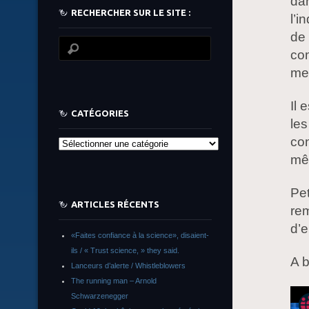
dan
RECHERCHER SUR LE SITE :
l’i
de 
com
me
Il 
CATÉGORIES
les
con
Catégories
mêm
Pe
ARTICLES RÉCENTS
rem
d’e
«Faites confiance à la science», disaient-
ils / « Trust science, » they said.
A 
Lanceurs d’alerte / Whistleblowers
The running man – Arnold
Schwarzenegger