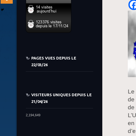
PAGES VUES DEPUIS LE
22/03/26
Le 
VISITEURS UNIQUES DEPUIS LE
de 
21/04/26
de 
L’U
2,194,649
en 
d’e