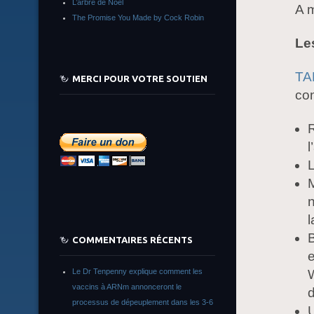
L’arbre de Noêl
A 
The Promise You Made by Cock Robin
Le
TA
MERCI POUR VOTRE SOUTIEN
con
R
l
L
M
l
B
COMMENTAIRES RÉCENTS
e
Le Dr Tenpenny explique comment les
W
vaccins à ARNm annonceront le
d
processus de dépeuplement dans les 3-6