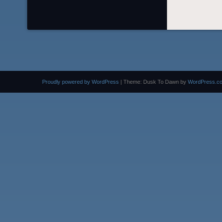
Proudly powered by WordPress
|
Theme: Dusk To Dawn by
WordPress.c