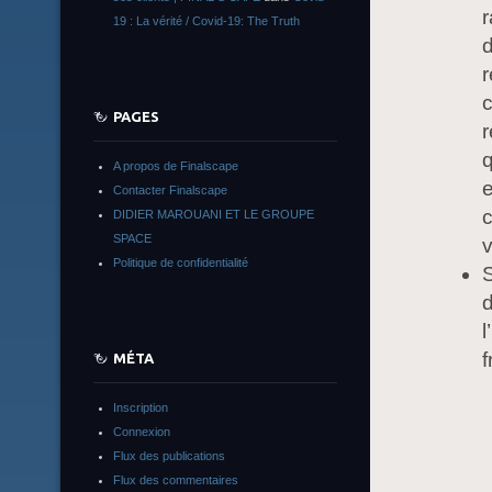
r
19 : La vérité / Covid-19: The Truth
d
r
c
PAGES
r
q
A propos de Finalscape
e
Contacter Finalscape
c
DIDIER MAROUANI ET LE GROUPE
SPACE
Politique de confidentialité
S
d
l
f
MÉTA
Inscription
Connexion
Flux des publications
Flux des commentaires