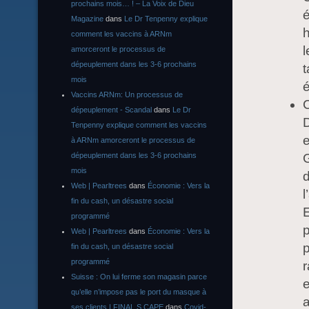
prochains mois… ! – La Voix de Dieu
é
Magazine
dans
Le Dr Tenpenny explique
comment les vaccins à ARNm
amorceront le processus de
dépeuplement dans les 3-6 prochains
t
mois
é
Vaccins ARNm: Un processus de
C
dépeuplement - Scandal
dans
Le Dr
D
Tenpenny explique comment les vaccins
e
à ARNm amorceront le processus de
dépeuplement dans les 3-6 prochains
G
mois
Web | Pearltrees
dans
Économie : Vers la
l
fin du cash, un désastre social
programmé
p
Web | Pearltrees
dans
Économie : Vers la
p
fin du cash, un désastre social
programmé
r
Suisse : On lui ferme son magasin parce
e
qu’elle n’impose pas le port du masque à
ses clients | FINAL S CAPE
dans
Covid-