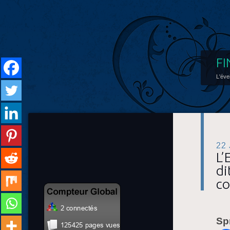
FI
L'éve
22
L’
di
co
Sp