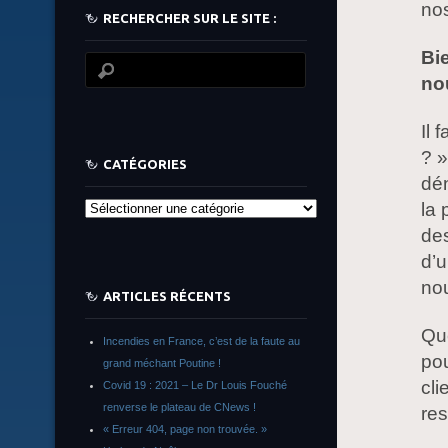
nos
RECHERCHER SUR LE SITE :
Bi
no
Il 
? »
CATÉGORIES
dén
la 
Catégories
des
d’u
no
ARTICLES RÉCENTS
Que
Incendies en France, c’est de la faute au
pou
grand méchant Poutine !
cl
Covid 19 : 2021 – Le Dr Louis Fouché
renverse le plateau de CNews !
re
« Erreur 404, page non trouvée. »