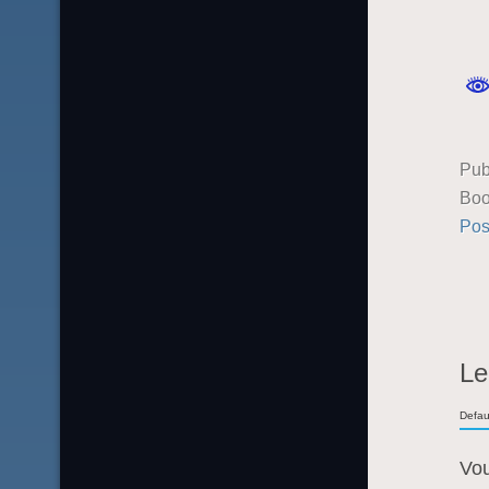
Pub
Boo
Pos
Le
Defau
Vo