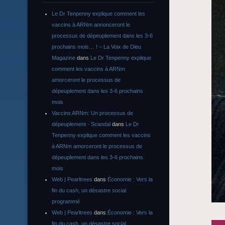
Le Dr Tenpenny explique comment les
vaccins à ARNm annonceront le
processus de dépeuplement dans les 3-6
prochains mois… ! – La Voix de Dieu
Magazine
dans
Le Dr Tenpenny explique
comment les vaccins à ARNm
amorceront le processus de
dépeuplement dans les 3-6 prochains
mois
Vaccins ARNm: Un processus de
dépeuplement - Scandal
dans
Le Dr
Tenpenny explique comment les vaccins
à ARNm amorceront le processus de
dépeuplement dans les 3-6 prochains
mois
Web | Pearltrees
dans
Économie : Vers la
fin du cash, un désastre social
programmé
Web | Pearltrees
dans
Économie : Vers la
fin du cash, un désastre social