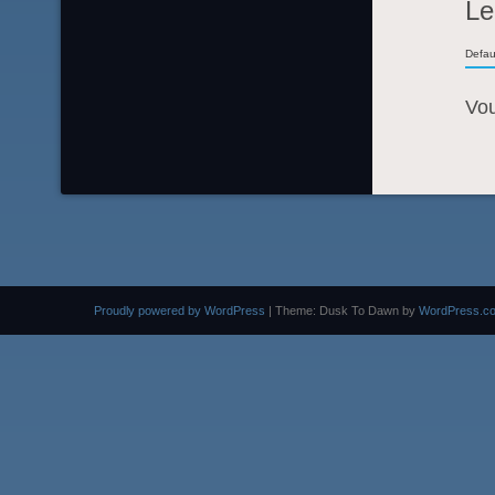
Le
Defau
Vo
Proudly powered by WordPress
|
Theme: Dusk To Dawn by
WordPress.c