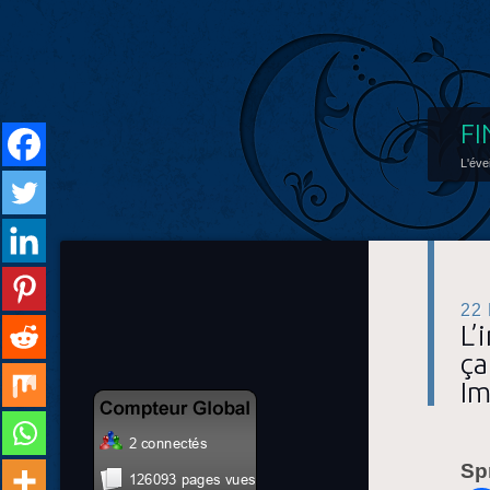
FI
L'éve
22
L’
ça
Im
Sp