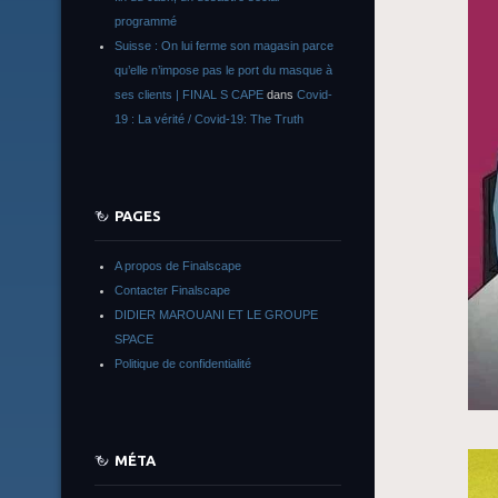
programmé
Suisse : On lui ferme son magasin parce
qu’elle n’impose pas le port du masque à
ses clients | FINAL S CAPE
dans
Covid-
19 : La vérité / Covid-19: The Truth
PAGES
A propos de Finalscape
Contacter Finalscape
DIDIER MAROUANI ET LE GROUPE
SPACE
Politique de confidentialité
MÉTA