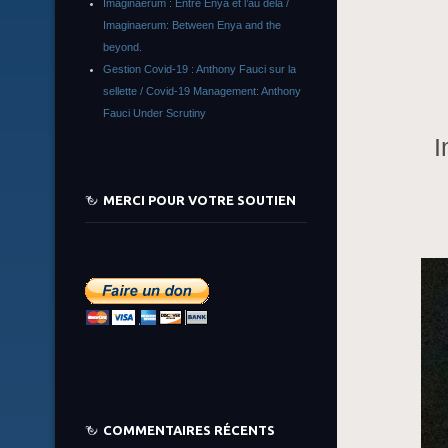
Imaginaerum : Entre Enya et l’au delà /
Imaginaerum: Between Enya and the
beyond.
Gestion Covid-19 : Anthony Fauci sur la
sellette / Covid-19 Management: Anthony
Fauci Under Scrutiny
I
MERCI POUR VOTRE SOUTIEN
COMMENTAIRES RÉCENTS