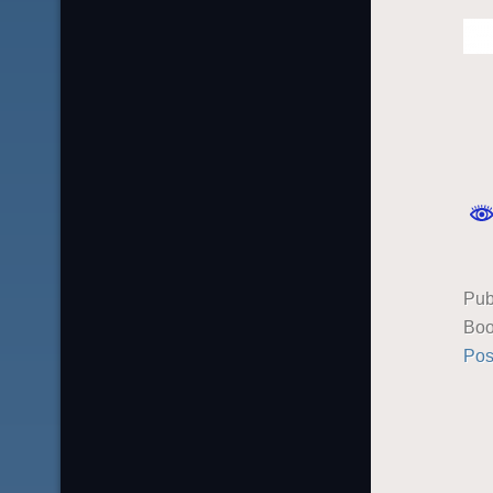
Pub
Boo
Pos