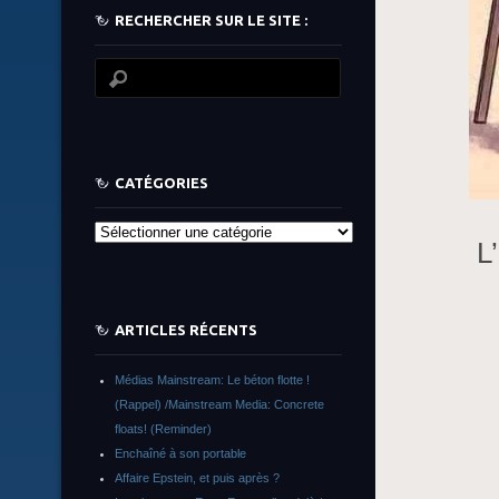
RECHERCHER SUR LE SITE :
CATÉGORIES
Catégories
L
ARTICLES RÉCENTS
Médias Mainstream: Le béton flotte !
(Rappel) /Mainstream Media: Concrete
floats! (Reminder)
Enchaîné à son portable
Affaire Epstein, et puis après ?