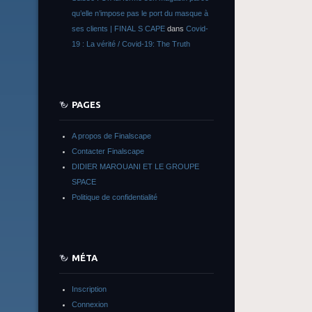
qu’elle n’impose pas le port du masque à
ses clients | FINAL S CAPE
dans
Covid-
19 : La vérité / Covid-19: The Truth
PAGES
A propos de Finalscape
Contacter Finalscape
DIDIER MAROUANI ET LE GROUPE
SPACE
Politique de confidentialité
MÉTA
Inscription
Connexion