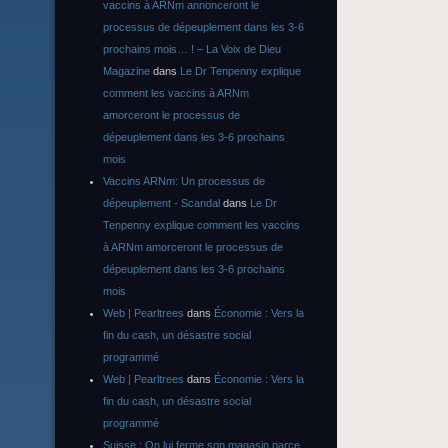
vaccins à ARNm annonceront le
processus de dépeuplement dans les 3-6
prochains mois… ! – La Voix de Dieu
Magazine
dans
Le Dr Tenpenny explique
comment les vaccins à ARNm
amorceront le processus de
dépeuplement dans les 3-6 prochains
mois
Vaccins ARNm: Un processus de
dépeuplement - Scandal
dans
Le Dr
Tenpenny explique comment les vaccins
à ARNm amorceront le processus de
dépeuplement dans les 3-6 prochains
mois
Web | Pearltrees
dans
Économie : Vers la
fin du cash, un désastre social
programmé
Web | Pearltrees
dans
Économie : Vers la
fin du cash, un désastre social
programmé
Suisse : On lui ferme son magasin parce