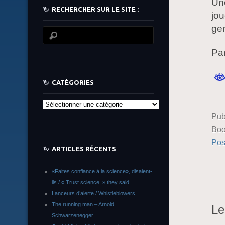
Une
RECHERCHER SUR LE SITE :
jou
gen
Par
CATÉGORIES
Catégories
Pub
Boo
Pos
ARTICLES RÉCENTS
«Faites confiance à la science», disaient-
ils / « Trust science, » they said.
Lanceurs d’alerte / Whistleblowers
The running man – Arnold
Le
Schwarzenegger