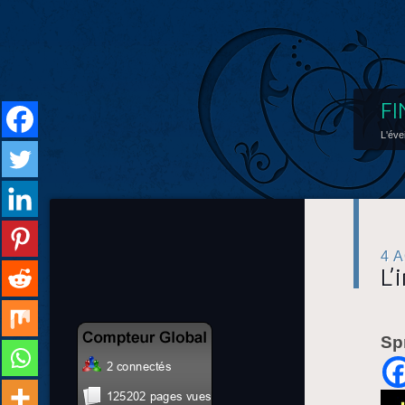
FI
L'éve
4 
L’
Sp