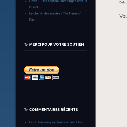
Covid 19: les hôpitaux surchargés était un
Defau
leurre!
Le chemin des ermites / The Hermits’
Vo
Path
MERCI POUR VOTRE SOUTIEN
COMMENTAIRES RÉCENTS
Le Dr Tenpenny explique comment les