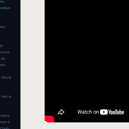
ieu
xplique
ains
 Dr
vaccins
s de
ains
 Vers la
 Vers la
n parce
asque à
s
Covid-