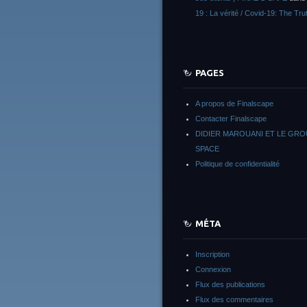
19 : La vérité / Covid-19: The Tru
PAGES
A propos de Finalscape
Contacter Finalscape
DIDIER MAROUANI ET LE GR
SPACE
Politique de confidentialité
MÉTA
Inscription
Connexion
Flux des publications
Flux des commentaires