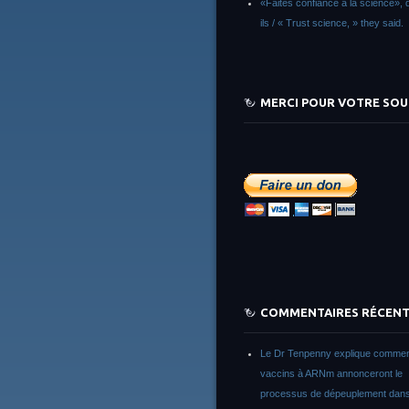
«Faites confiance à la science», d
ils / « Trust science, » they said.
MERCI POUR VOTRE SOU
COMMENTAIRES RÉCEN
Le Dr Tenpenny explique commen
vaccins à ARNm annonceront le
processus de dépeuplement dans