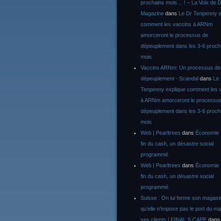
prochains mois… ! – La Voix de D
Magazine
dans
Le Dr Tenpenny e
comment les vaccins à ARNm
amorceront le processus de
dépeuplement dans les 3-6 proch
mois
Vaccins ARNm: Un processus de
dépeuplement - Scandal
dans
Le
Tenpenny explique comment les 
à ARNm amorceront le processu
dépeuplement dans les 3-6 proch
mois
Web | Pearltrees
dans
Économie :
fin du cash, un désastre social
programmé
Web | Pearltrees
dans
Économie :
fin du cash, un désastre social
programmé
Suisse : On lui ferme son magasi
qu’elle n’impose pas le port du m
ses clients | FINAL S CAPE
dan