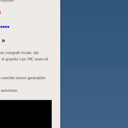
rmission.
****
 »
ei coregrafii locale, dar
” al grupului Lips INC avea să
urechile tuturor generațiilor.
autorizare.