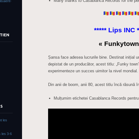
Many thanks to Casablanca Records for the pe
isaient-
***** Lips INC *
TIEN
« Funkytown
Șansa face adesea lucrurile bine. Destinat inițial un
depistat de un producător, acest titlu: „Funky town
experimenteze un succes uimitor la nivel mondial.
Din anii de boom, anii 80, acest titlu încă răsună în 
Mulțumim etichetei Casablanca Records pentru 
TS
t les
 les 3-6