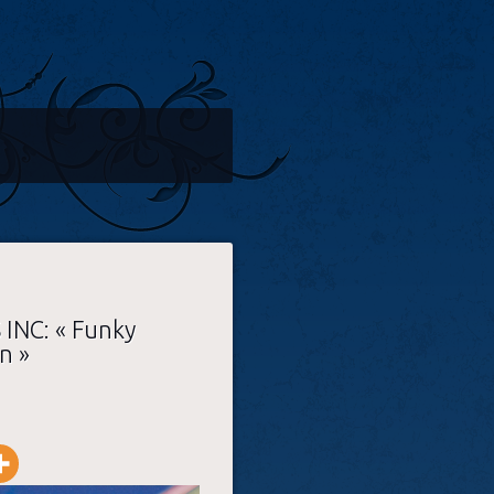
S INC: « Funky
n »