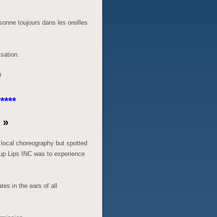
sonne toujours dans les oreilles
sation.
****
 »
a local choreography but spotted
roup Lips INC was to experience
tes in the ears of all