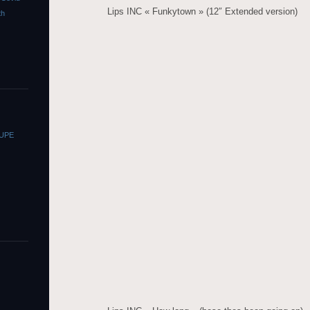
Lips INC « Funkytown » (12″ Extended version)
th
OUPE