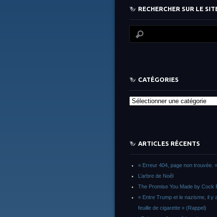
RECHERCHER SUR LE SITE
CATÉGORIES
Catégories
ARTICLES RÉCENTS
« Erreur 404, page non trouvée. 
L’arbre de Noêl
The Promise You Made by Cock 
« Entre Trump et le nazisme, il y 
feuille de cigarette » (Rappel)