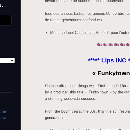
devait connaitre un succès mondial foudroyant.
 :
Issu des années fastes, les années 80, ce titre rai
de toutes générations confondues.
Merci au label Casablanca Records pour l’autori
***** Lips INC *
« Funkytown
Chance often does things well. First intended for 
by a producer, this title: « Funky town » by the g
a stunning worldwide success.
»
From the boom years, the 80s, this title still resona
Robin
generations.
a une