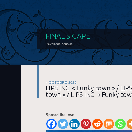
FINAL S CAPE
L'éveil des peuples
4 OCTOBRE 2025
LIPS INC: « Funky town » / LIP
town » / LIPS INC: « Funky tow
Spread the love