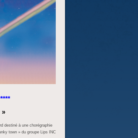
****
 »
ord destiné à une chorégraphie
 Funky town » du groupe Lips INC