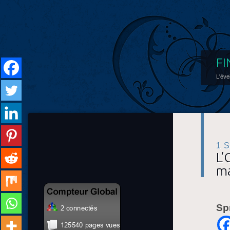
FI
L'éve
1 
L’
ma
Sp