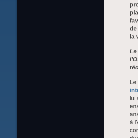
pr
pl
fa
de 
la 
Le
l’
réd
Le
in
lui
ens
ans
à l
con