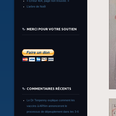
« Erreur 404, page non trouvée. »
L’arbre de Noêl
MERCI POUR VOTRE SOUTIEN
COMMENTAIRES RÉCENTS
Le Dr Tenpenny explique comment les
vaccins à ARNm annonceront le
processus de dépeuplement dans les 3-6