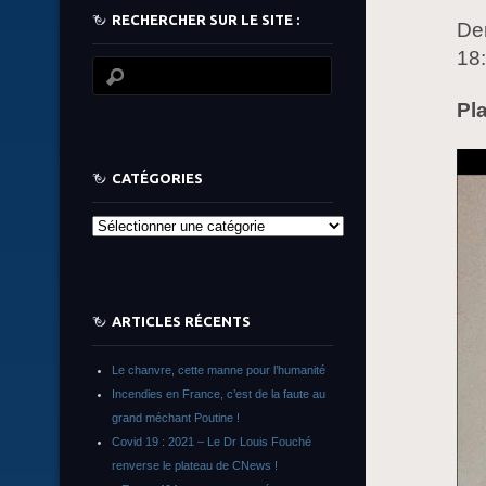
RECHERCHER SUR LE SITE :
Der
18
Pl
CATÉGORIES
Catégories
ARTICLES RÉCENTS
Le chanvre, cette manne pour l’humanité
Incendies en France, c’est de la faute au
grand méchant Poutine !
Covid 19 : 2021 – Le Dr Louis Fouché
renverse le plateau de CNews !