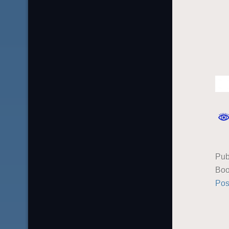
Pub
Boo
Pos