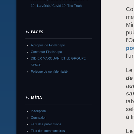
19 : La vérité / Covid-19: The Truth
Co
me
Min
pub
PAGES
l’O
A propos de Finalscape
po
Contacter Finalscape
l’u
DIDIER MAROUANI ET LE GROUPE
SPACE
Le 
Politique de confidentialité
de
au
san
MÉTA
tab
sel
Inscription
à t
Connexion
Flux des publications
Le
Flux des commentaires