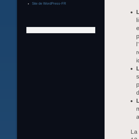
Site de WordPress-FR
L
l
e
l
r
i
L
s
p
d
L
m
a
La 