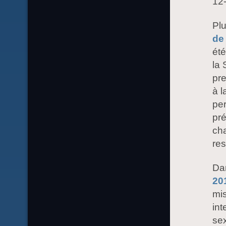
12-
Pl
de
été
la 
pre
à l
per
pr
cha
res
Da
20
mis
int
sex