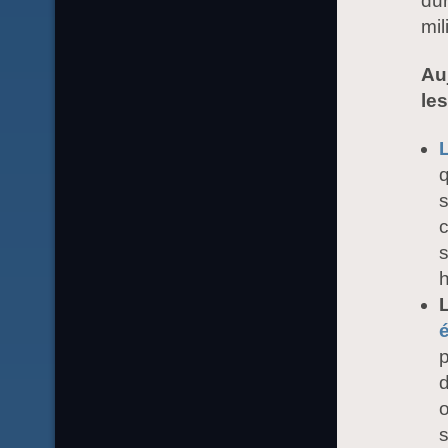
dur
mil
Au
le
q
s
c
é
p
d
s