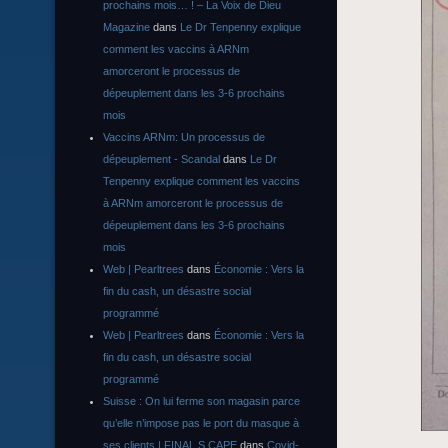
prochains mois… ! – La Voix de Dieu
Magazine
dans
Le Dr Tenpenny explique
comment les vaccins à ARNm
amorceront le processus de
dépeuplement dans les 3-6 prochains
mois
Vaccins ARNm: Un processus de
dépeuplement - Scandal
dans
Le Dr
Tenpenny explique comment les vaccins
à ARNm amorceront le processus de
dépeuplement dans les 3-6 prochains
mois
Web | Pearltrees
dans
Économie : Vers la
fin du cash, un désastre social
programmé
Web | Pearltrees
dans
Économie : Vers la
fin du cash, un désastre social
programmé
Suisse : On lui ferme son magasin parce
qu’elle n’impose pas le port du masque à
ses clients | FINAL S CAPE
dans
Covid-