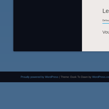
Le
Defau
Vo
Proudly powered by WordPress
|
Theme: Dusk To Dawn by
WordPress.c