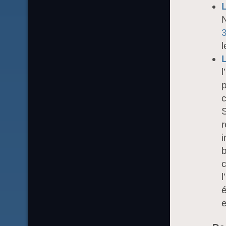
N
3
l
l
S
i
b
c
é