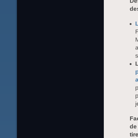
De
des
F
M
a
a
p
j
Fa
de 
tir