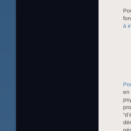
Pou
fon
à i
Pou
en 
psy
pro
“d’
dér
péd