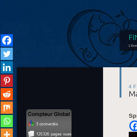
FI
L'éve
4 
Ma
Sp