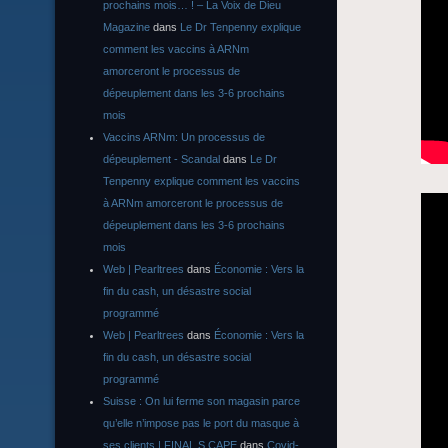
prochains mois… ! – La Voix de Dieu
Magazine
dans
Le Dr Tenpenny explique
comment les vaccins à ARNm
amorceront le processus de
dépeuplement dans les 3-6 prochains
mois
Vaccins ARNm: Un processus de
dépeuplement - Scandal
dans
Le Dr
Tenpenny explique comment les vaccins
à ARNm amorceront le processus de
dépeuplement dans les 3-6 prochains
mois
Web | Pearltrees
dans
Économie : Vers la
fin du cash, un désastre social
programmé
Web | Pearltrees
dans
Économie : Vers la
fin du cash, un désastre social
programmé
Suisse : On lui ferme son magasin parce
qu’elle n’impose pas le port du masque à
ses clients | FINAL S CAPE
dans
Covid-