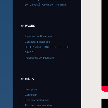
19 : La vérité / Covid-19: The Truth
PAGES
A propos de Finalscape
Contacter Finalscape
DIDIER MAROUANI ET LE GROUPE
SPACE
Politique de confidentialité
MÉTA
Inscription
Connexion
Flux des publications
Flux des commentaires