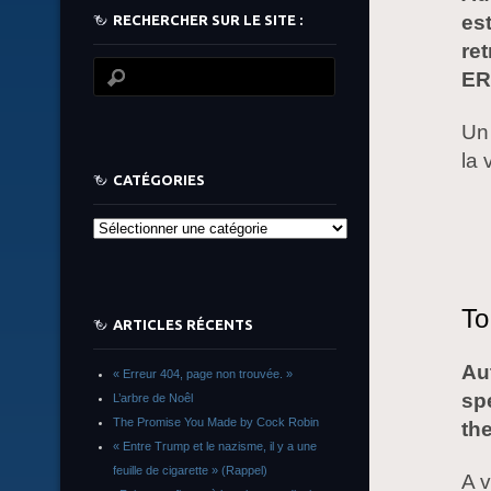
es
RECHERCHER SUR LE SITE :
ret
ER
Un 
la 
CATÉGORIES
Catégories
To
ARTICLES RÉCENTS
Au
« Erreur 404, page non trouvée. »
spe
L’arbre de Noêl
The Promise You Made by Cock Robin
th
« Entre Trump et le nazisme, il y a une
feuille de cigarette » (Rappel)
A v