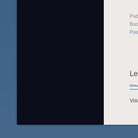
Pub
Boo
Pos
Le
Defau
Vo