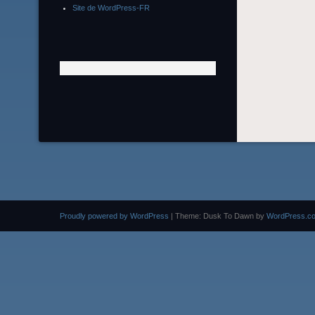
Site de WordPress-FR
Proudly powered by WordPress
|
Theme: Dusk To Dawn by
WordPress.c