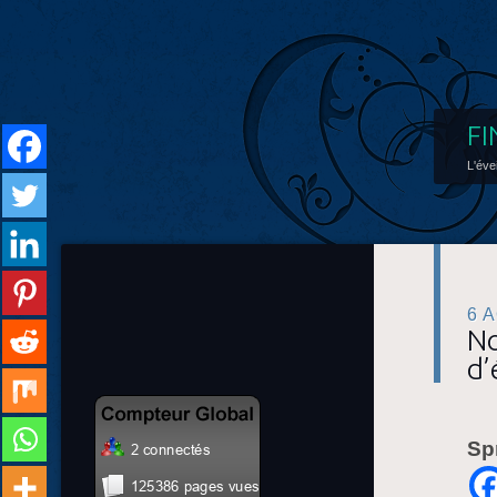
FI
L'éve
6 
No
d’
Sp