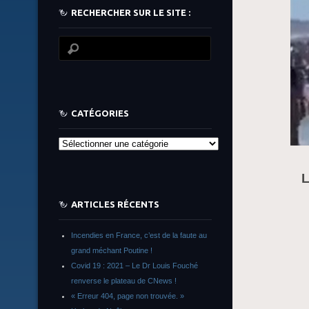
RECHERCHER SUR LE SITE :
CATÉGORIES
Catégories
L
ARTICLES RÉCENTS
Incendies en France, c’est de la faute au
grand méchant Poutine !
Covid 19 : 2021 – Le Dr Louis Fouché
renverse le plateau de CNews !
« Erreur 404, page non trouvée. »