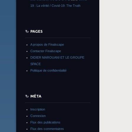
19 : La vérité / Covid-19: The Truth
PAGES
A propos de Finalscape
Contacter Finalscape
DIDIER MAROUANI ET LE GROUPE
SPACE
Politique de confidentialité
MÉTA
Inscription
Connexion
Flux des publications
Flux des commentaires