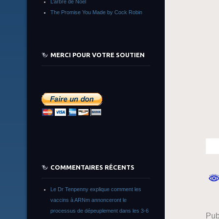
L’arbre de Noêl
The Promise You Made by Cock Robin
MERCI POUR VOTRE SOUTIEN
COMMENTAIRES RÉCENTS
Le Dr Tenpenny explique comment les
vaccins à ARNm annonceront le
processus de dépeuplement dans les 3-6
Pub