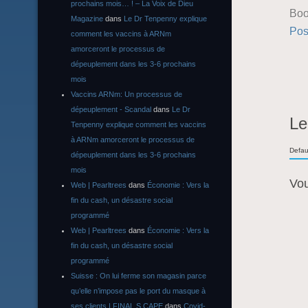
prochains mois… ! – La Voix de Dieu
Boo
Magazine
dans
Le Dr Tenpenny explique
Pos
comment les vaccins à ARNm
amorceront le processus de
dépeuplement dans les 3-6 prochains
mois
Vaccins ARNm: Un processus de
dépeuplement - Scandal
dans
Le Dr
Le
Tenpenny explique comment les vaccins
à ARNm amorceront le processus de
Defau
dépeuplement dans les 3-6 prochains
mois
Vo
Web | Pearltrees
dans
Économie : Vers la
fin du cash, un désastre social
programmé
Web | Pearltrees
dans
Économie : Vers la
fin du cash, un désastre social
programmé
Suisse : On lui ferme son magasin parce
qu’elle n’impose pas le port du masque à
ses clients | FINAL S CAPE
dans
Covid-