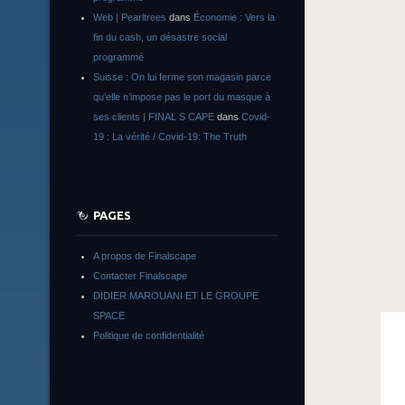
Web | Pearltrees
dans
Économie : Vers la
fin du cash, un désastre social
programmé
Suisse : On lui ferme son magasin parce
qu’elle n’impose pas le port du masque à
ses clients | FINAL S CAPE
dans
Covid-
19 : La vérité / Covid-19: The Truth
PAGES
A propos de Finalscape
Contacter Finalscape
DIDIER MAROUANI ET LE GROUPE
SPACE
Politique de confidentialité