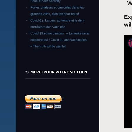
w
Fauci Under Scrutiny
Fortes chaleurs et canicules dans les
grandes villes, bien fait pour nous!
Ex
Covid-19: La peur au ventre et le déni
wil
surréaliste des vaccinés
Covid 19 et vaccination : « La vérité sera
douloureuse / Covid 19 and vaccination:
« The truth will be painful
MERCI POUR VOTRE SOUTIEN