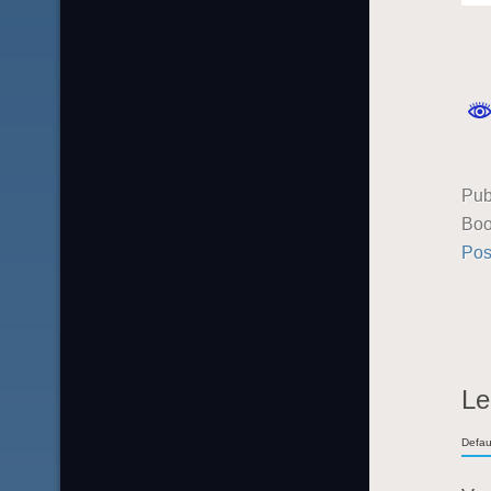
Pub
Boo
Pos
Le
Defau