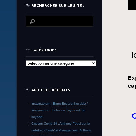
RECHERCHER SUR LE SITE :
CATÉGORIES
l
Catégories
Ex
cap
ARTICLES RÉCENTS
Imaginaerum : Entre Enya et l’au delà /
Imaginaerum: Between Enya and the
O
beyond.
Gestion Covid-19 : Anthony Fauci sur la
sellette / Covid-19 Management: Anthony