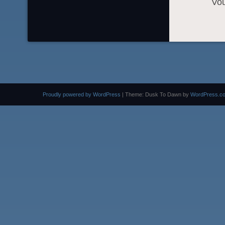
Vo
Proudly powered by WordPress
|
Theme: Dusk To Dawn by
WordPress.c