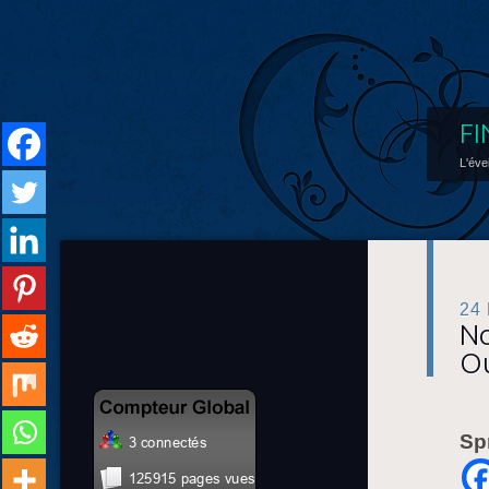
FI
L'éve
24
No
Ou
Sp