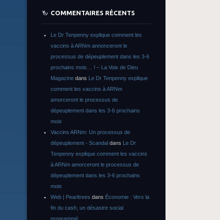
COMMENTAIRES RÉCENTS
Le Dr Tenpenny explique comment les
vaccins à ARNm annonceront le
processus de dépeuplement dans les 3-6
prochains mois… ! – La Voix de Dieu
Magazine
dans
Le Dr Tenpenny explique
comment les vaccins à ARNm
amorceront le processus de
dépeuplement dans les 3-6 prochains
mois
Vaccins ARNm: Un processus de
dépeuplement - Scandal
dans
Le Dr
Tenpenny explique comment les vaccins
à ARNm amorceront le processus de
dépeuplement dans les 3-6 prochains
mois
Web | Pearltrees
dans
Économie : Vers la
fin du cash, un désastre social
programmé