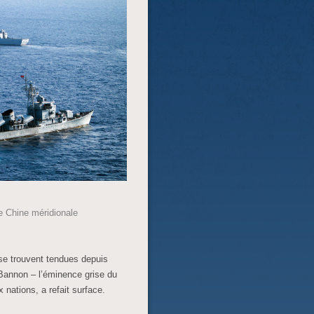
de Chine méridionale
 se trouvent tendues depuis
 Bannon – l’éminence grise du
x nations, a refait surface.