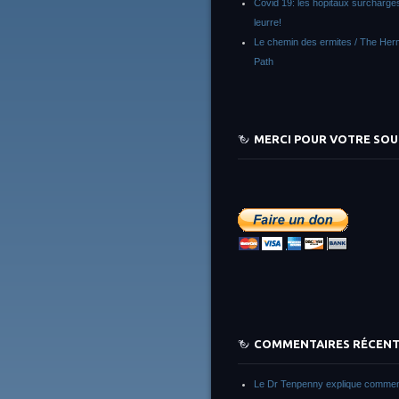
Covid 19: les hôpitaux surchargés
leurre!
Le chemin des ermites / The Herm
Path
MERCI POUR VOTRE SOU
COMMENTAIRES RÉCEN
Le Dr Tenpenny explique commen