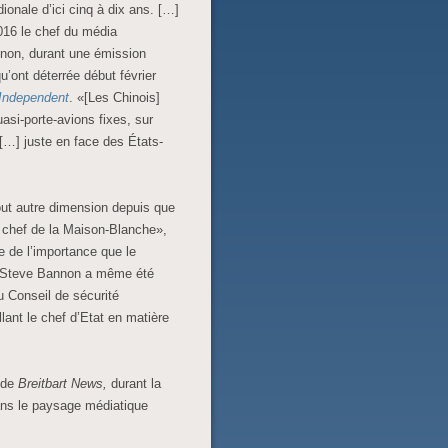
ionale d’ici cinq à dix ans. […]
016 le chef du média
non, durant une émission
u’ont déterrée début février
Independent
. «[Les Chinois]
asi-porte-avions fixes, sur
 […] juste en face des États-
out autre dimension depuis que
 chef de la Maison-Blanche»,
e de l’importance que le
, Steve Bannon a même été
 Conseil de sécurité
lant le chef d’Etat en matière
 de
Breitbart News,
durant la
ans le paysage médiatique