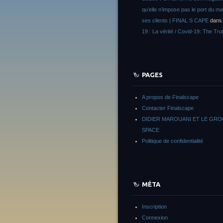
qu’elle n’impose pas le port du m
ses clients | FINAL S CAPE
dan
19 : La vérité / Covid-19: The Tru
PAGES
A propos de Finalscape
Contacter Finalscape
DIDIER MAROUANI ET LE GR
SPACE
Politique de confidentialité
MÉTA
Inscription
Connexion