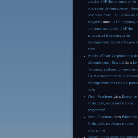
vaccins à ARNm annonceront le
processus de dépeuplement dans
prochains mois… ! – La Voix de D
Magazine
dans
Le Dr Tenpenny e
comment les vaccins à ARNm
amorceront le processus de
dépeuplement dans les 3-6 proch
mois
Vaccins ARNm: Un processus de
dépeuplement - Scandal
dans
Le
Tenpenny explique comment les 
à ARNm amorceront le processu
dépeuplement dans les 3-6 proch
mois
Web | Pearltrees
dans
Économie :
fin du cash, un désastre social
programmé
Web | Pearltrees
dans
Économie :
fin du cash, un désastre social
programmé
Suisse : On lui ferme son magasi