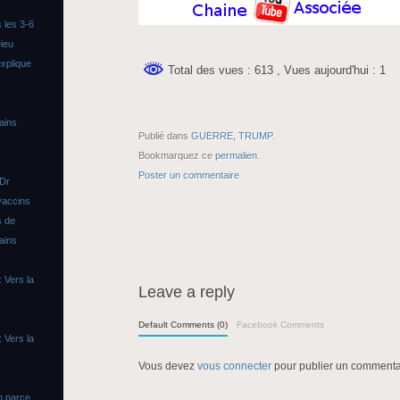
 les 3-6
ieu
xplique
Total des vues : 613
, Vues aujourd'hui : 1
ains
Publié dans
GUERRE
,
TRUMP
.
Bookmarquez ce
permalien
.
Poster un commentaire
 Dr
vaccins
s de
ains
 Vers la
Leave a reply
Default Comments (0)
Facebook Comments
 Vers la
Vous devez
vous connecter
pour publier un commenta
n parce