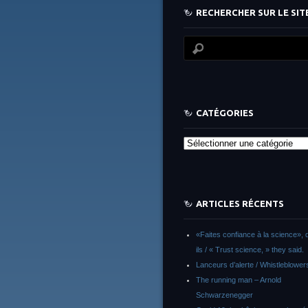
RECHERCHER SUR LE SITE
CATÉGORIES
Catégories
ARTICLES RÉCENTS
«Faites confiance à la science», d
ils / « Trust science, » they said.
Lanceurs d’alerte / Whistleblower
The running man – Arnold
Schwarzenegger