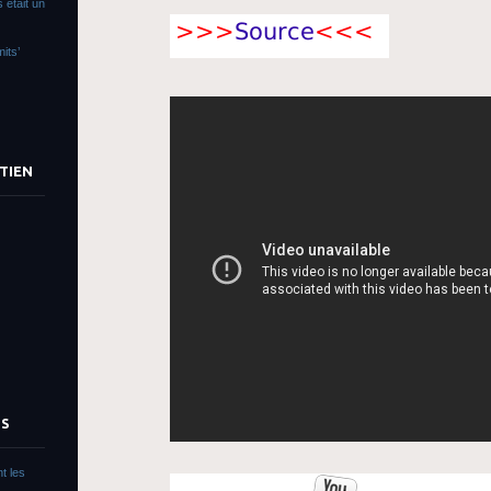
 était un
its’
TIEN
TS
t les