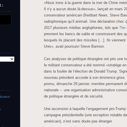
«Nous irons à la guerre dans la mer de Chine mérid
 :
Il n’y a aucun doute là-dessus», lançait en mars 2
conservateur américain
Breitbart News
, Steve Ban
radiophonique qu’il animait. Une déclaration choc q
2017 plusieurs médias anglophones, tels que
The 
prennent les bancs de sable et construisent des qu
lesquels ils placent des missiles […]. Ils viennent
Unis», avait poursuivi Steve Bannon.
Ces analyses de politique étrangère ont pris une t
le militant conservateur a été nommé «stratège en
dans la foulée de l’élection de Donald Trump. Sign
nouveau président accorde à son éminence grise
promu, dimanche 29 janvier, membre permanent du
nationale – une organisation administrative conseil
de politique étrangère et de sécurité.
isaient-
Une ascension à laquelle l’engagement pro-Trump
s
campagne présidentielle (une exception notable d
américain), n’est sans doute pas étranger.