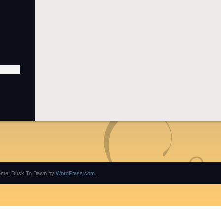
eme: Dusk To Dawn by
WordPress.com
.