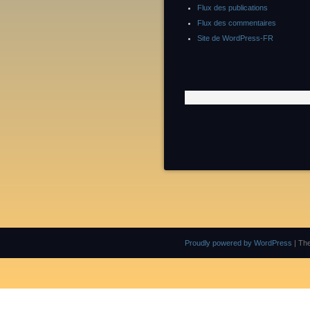
Flux des publications
Flux des commentaires
Site de WordPress-FR
Proudly powered by WordPress
|
Th
Leave me a message, I will answer you as soon as possible. G.S / Finalscape