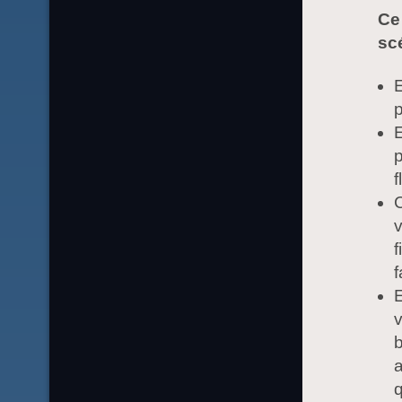
Ce 
scé
E
p
E
p
f
C
v
f
f
E
v
b
a
q