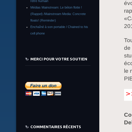
l’être humain
évo
Médias Mainstream: Le béton flotte !
rap
(Rappel) /Mainstream Media: Concrete
«Ca
floats! (Reminder)
201
Enchaîné à son portable / Chained to his
cell phone
Tou
de 
stu
MERCI POUR VOTRE SOUTIEN
éco
le 
PIB
Co
De
COMMENTAIRES RÉCENTS