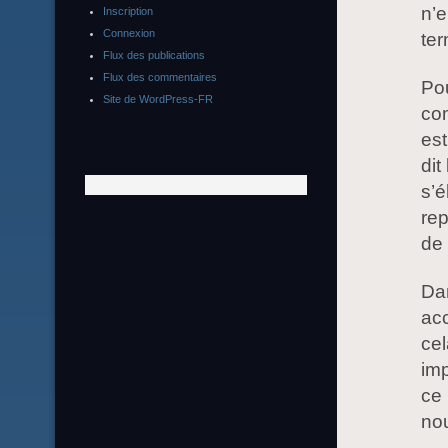
n’e
Inscription
Connexion
te
Flux des publications
Flux des commentaires
Po
Site de WordPress-FR
com
est
dit
s’é
re
de 
Da
acc
cel
imp
ce 
nou