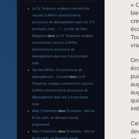
« O
Le Dr Tenpenny explique comment les
bie
vaccins à ARNm annonceront le
cre
processus de dépeuplement dans les 3-6
éc
prochains mois… ! – La Voix de Dieu
Magazine
dans
Le Dr Tenpenny explique
Tou
comment les vaccins à ARNm
vra
amorceront le processus de
dépeuplement dans les 3-6 prochains
On 
mois
éco
Vaccins ARNm: Un processus de
pui
dépeuplement - Scandal
dans
Le Dr
aug
Tenpenny explique comment les vaccins
à ARNm amorceront le processus de
aug
dépeuplement dans les 3-6 prochains
qui
mois
int
Web | Pearltrees
dans
Économie : Vers la
fin du cash, un désastre social
Cel
programmé
dev
Web | Pearltrees
dans
Économie : Vers la
fin du cash, un désastre social