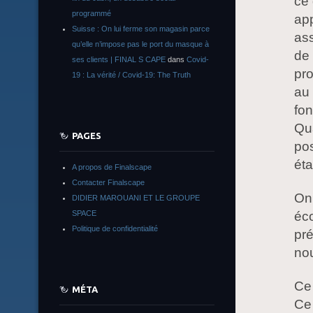
ce 
programmé
app
Suisse : On lui ferme son magasin parce
ass
qu’elle n’impose pas le port du masque à
de 
ses clients | FINAL S CAPE
dans
Covid-
pro
19 : La vérité / Covid-19: The Truth
au
fon
Qua
PAGES
pos
éta
A propos de Finalscape
Contacter Finalscape
On
DIDIER MAROUANI ET LE GROUPE
SPACE
éc
Politique de confidentialité
pré
nou
Ce 
MÉTA
Ce