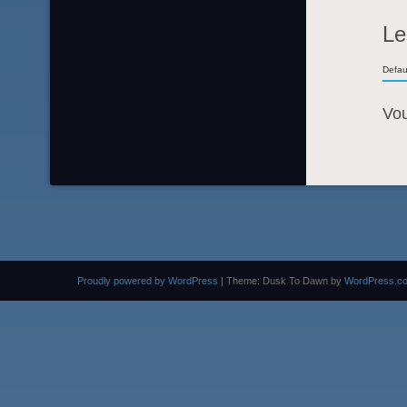
Le
Defau
Vo
Proudly powered by WordPress
|
Theme: Dusk To Dawn by
WordPress.c