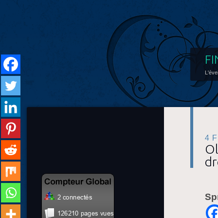
FI
L'éve
4 
Ol
dr
Sp