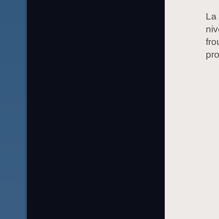
La 
niv
fro
pro