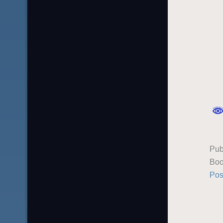
Pub
Boo
Pos