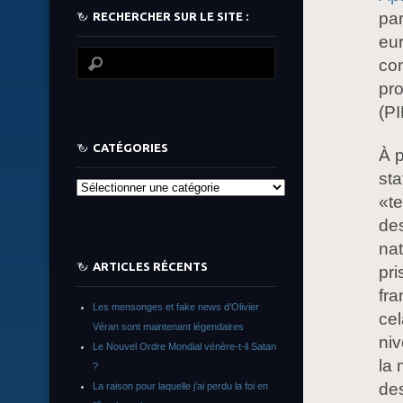
par
RECHERCHER SUR LE SITE :
eu
con
pro
(PI
CATÉGORIES
À p
sta
Catégories
«te
des
nat
ARTICLES RÉCENTS
pri
fra
Les mensonges et fake news d’Olivier
cel
Véran sont maintenant légendaires
niv
Le Nouvel Ordre Mondial vénère-t-il Satan
la 
?
des
La raison pour laquelle j’ai perdu la foi en