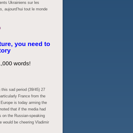
ents Ukrainiens sur les
, aujourd’hui tout le monde
uture, you need to
tory
1,000 words!
 this sad period (39/45) 27
particularly France from the
 Europe is today arming the
 noted that if the media had
gs on the Russian-speaking
e would be cheering Vladimir