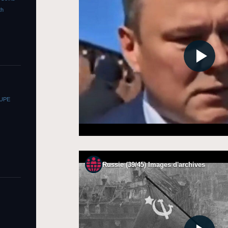
th
OUPE