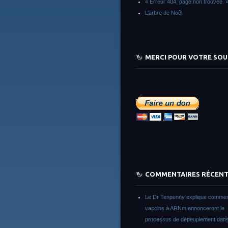
« Erreur 404, page non trouvée. 
L’arbre de Noêl
MERCI POUR VOTRE SOU
COMMENTAIRES RÉCEN
Le Dr Tenpenny explique commen
vaccins à ARNm annonceront le
processus de dépeuplement dans