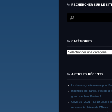
RECHERCHER SUR LE SITE
CATÉGORIES
Catégories
ARTICLES RÉCENTS
Le chanvre, cette manne pour l’h
Incendies en France, c’est de la 
grand méchant Poutine !
Covid 19 : 2021 – Le Dr Louis F
renverse le plateau de CNews !