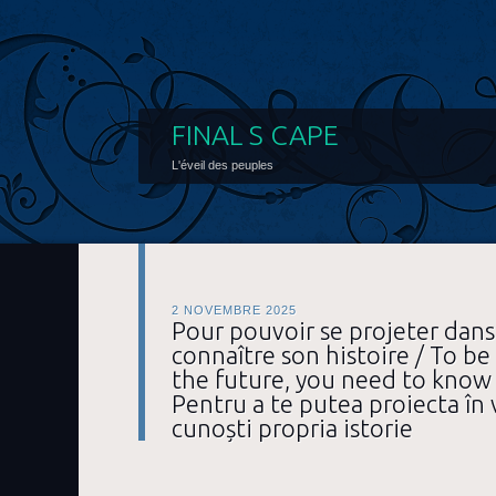
FINAL S CAPE
L'éveil des peuples
2 NOVEMBRE 2025
Pour pouvoir se projeter dans l
connaître son histoire / To be 
the future, you need to know 
Pentru a te putea proiecta în v
cunoști propria istorie