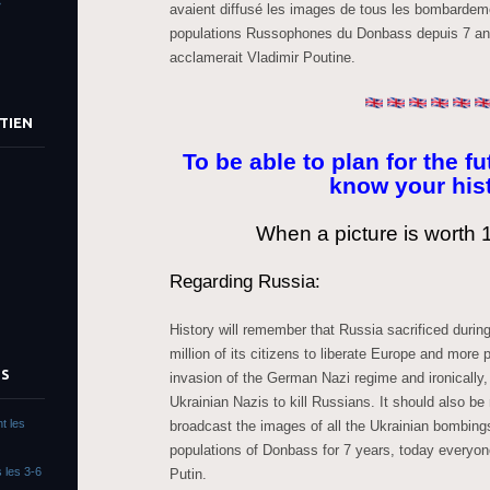
»
avaient diffusé les images de tous les bombardem
populations Russophones du Donbass depuis 7 ans
acclamerait Vladimir Poutine.
TIEN
To be able to plan for the f
know your his
When a picture is worth 
Regarding Russia:
History will remember that Russia sacrificed during
million of its citizens to liberate Europe and more 
TS
invasion of the German Nazi regime and ironically,
Ukrainian Nazis to kill Russians. It should also be
t les
broadcast the images of all the Ukrainian bombin
populations of Donbass for 7 years, today everyon
 les 3-6
Putin.