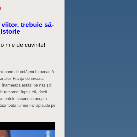
viitor, trebuie să-
 istorie
o mie de cuvinte!
 milioane de cetățeni în această
mai ales Franța de invazia
i înarmează astăzi pe naziștii
de remarcat faptul că, dacă
damentele ucrainene asupra
stăzi toată lumea l-ar aplauda pe