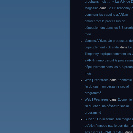
prochains mois… ! – La Voix de D
Magazine
dans
Le Dr Tenpenny e
comment les vaccins à ARNm
amorceront le processus de
dépeuplement dans les 3-6 proch
mois
Vaccins ARNm: Un processus de
dépeuplement - Scandal
dans
Le
Tenpenny explique comment les 
à ARNm amorceront le processu
dépeuplement dans les 3-6 proch
mois
Web | Pearltrees
dans
Économie :
fin du cash, un désastre social
programmé
Web | Pearltrees
dans
Économie :
fin du cash, un désastre social
programmé
Suisse : On lui ferme son magasi
qu’elle n’impose pas le port du m
ses clients | FINAL S CAPE
dan