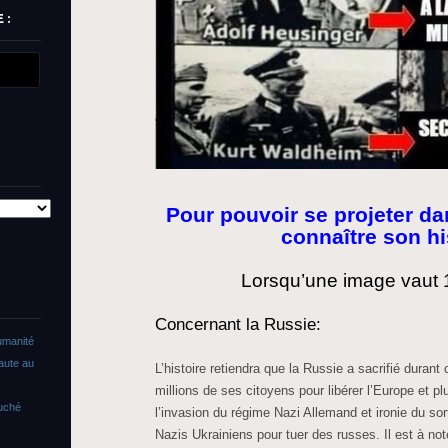
 :
Pour pouvoir se projeter dans
connaître son hi
Lorsqu’une image vaut 
Concernant la Russie:
umanité
faute au
L’histoire retiendra que la Russie a sacrifié durant 
millions de ses citoyens pour libérer l’Europe et p
ouché
l’invasion du régime Nazi Allemand et ironie du sor
Nazis Ukrainiens pour tuer des russes. Il est à no