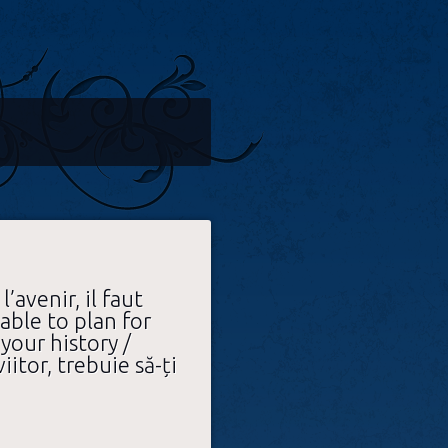
’avenir, il faut
able to plan for
your history /
iitor, trebuie să-ți