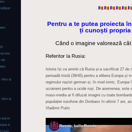
ieu
xplique
Pentru a te putea proiecta în 
ains
ți cunoști propria
Când o imagine valorează cât 
 Dr
vaccins
Referitor la Rusia:
s de
ains
Istoria își va aminti că Rusia și-a sacrificat 27 de
perioadă tristă (39/45) pentru a elibera Europa și 
 Vers la
regimului nazist german și, în mod ironic, Europa î
ucraineni pentru a ucide ruși. De asemenea, este 
mass-media ar fi difuzat imagini cu toate bombar
 Vers la
populației rusofone din Donbass în ultimii 7 ani, a
Vladimir Putin.
n parce
asque à
s
Covid-