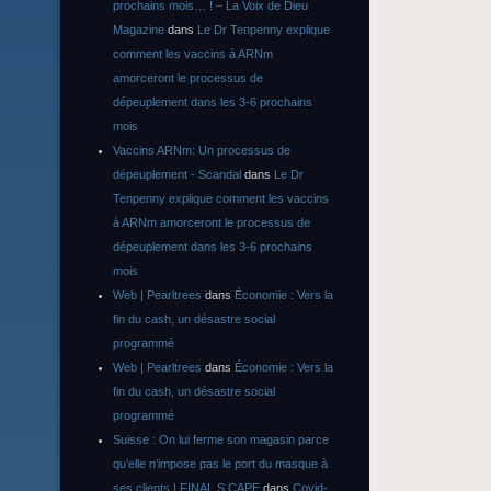
prochains mois… ! – La Voix de Dieu
Magazine
dans
Le Dr Tenpenny explique
comment les vaccins à ARNm
amorceront le processus de
dépeuplement dans les 3-6 prochains
mois
Vaccins ARNm: Un processus de
dépeuplement - Scandal
dans
Le Dr
Tenpenny explique comment les vaccins
à ARNm amorceront le processus de
dépeuplement dans les 3-6 prochains
mois
Web | Pearltrees
dans
Économie : Vers la
fin du cash, un désastre social
programmé
Web | Pearltrees
dans
Économie : Vers la
fin du cash, un désastre social
programmé
Suisse : On lui ferme son magasin parce
qu’elle n’impose pas le port du masque à
ses clients | FINAL S CAPE
dans
Covid-