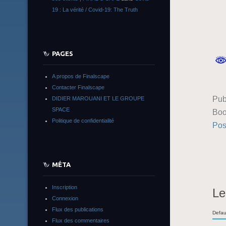
19 : La vérité / Covid-19: The Truth
PAGES
A propos de Finalscape
Contacter Finalscape
Pub
DIDIER MAROUANI ET LE GROUPE
SPACE
Boo
Politique de confidentialité
Pos
MÉTA
Inscription
Le
Connexion
Flux des publications
Defau
Flux des commentaires