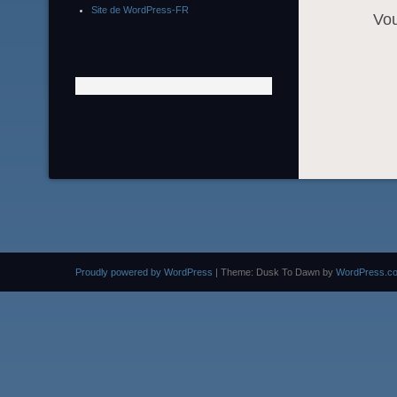
Site de WordPress-FR
Vo
Proudly powered by WordPress
|
Theme: Dusk To Dawn by
WordPress.c