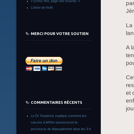
« Erreur 404, page non trouvée. »
par
L’arbre de Noêl
Jér
La 
lan
MERCI POUR VOTRE SOUTIEN
A l
ten
pou
Cet
res
et
enf
COMMENTAIRES RÉCENTS
jou
Le Dr Tenpenny explique comment les
vaccins à ARNm annonceront le
processus de dépeuplement dans les 3-6