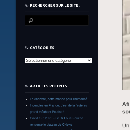
RECHERCHER SUR LE SITE :
CATÉGORIES
Catégories
ARTICLES RÉCENTS
Le chanvre, cette manne pour l’humanité
Af
Incendies en France, c’est de la faute au
sou
grand méchant Poutine !
Covid 19 : 2021 – Le Dr Louis Fouché
Un 
renverse le plateau de CNews !