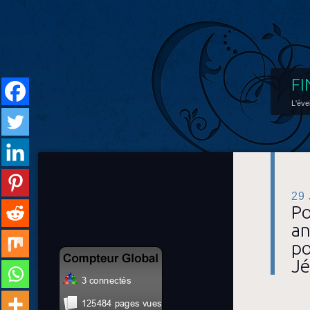
FI
L'éve
29
Po
an
po
Jé