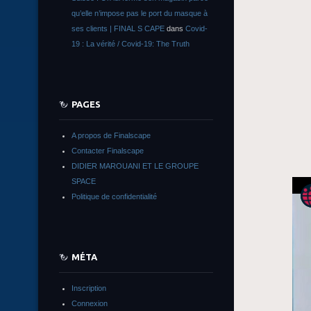
qu’elle n’impose pas le port du masque à
ses clients | FINAL S CAPE
dans
Covid-
19 : La vérité / Covid-19: The Truth
PAGES
A propos de Finalscape
Contacter Finalscape
DIDIER MAROUANI ET LE GROUPE
SPACE
Politique de confidentialité
MÉTA
Inscription
Connexion