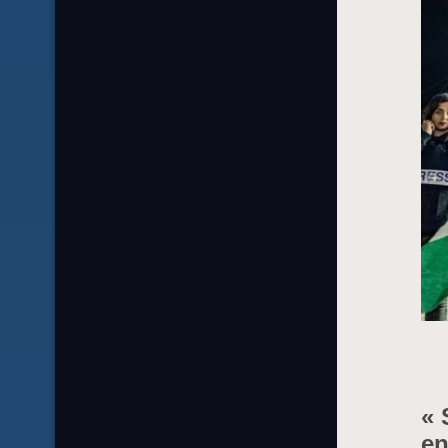
« 
en