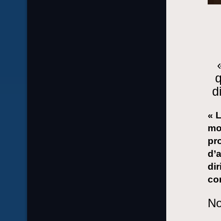
q
d
« 
mo
pr
d’
di
con
No