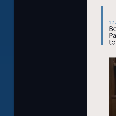
12
Be
Pa
to