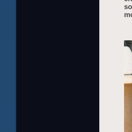
so
mo