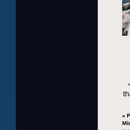
th
« P
Min