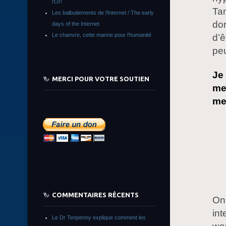
l’Or!
Tan
Les balbutiements de l’Internet / The early
dor
days of the Internet
Le chanvre, cette manne pour l’humanité
d’ê
peu
Je
MERCI POUR VOTRE SOUTIEN
me
me
COMMENTAIRES RÉCENTS
On 
int
Le Dr Tenpenny explique comment les