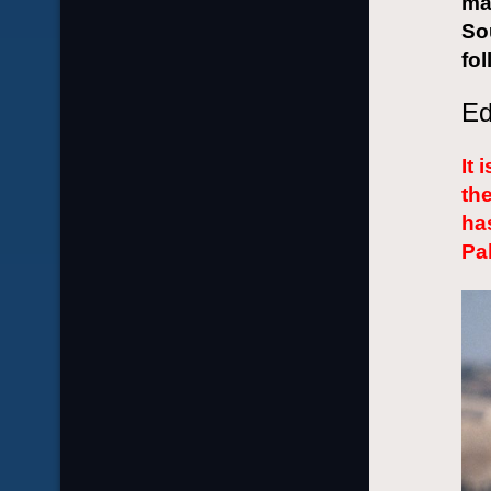
mat
So
fol
Ed
It 
th
ha
Pa