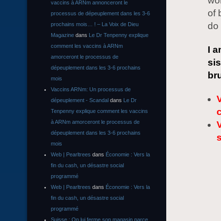
wor
vaccins à ARNm annonceront le
of
processus de dépeuplement dans les 3-6
do 
prochains mois… ! – La Voix de Dieu
Magazine
dans
Le Dr Tenpenny explique
comment les vaccins à ARNm
I 
amorceront le processus de
si
dépeuplement dans les 3-6 prochains
br
mois
Vaccins ARNm: Un processus de
V
dépeuplement - Scandal
dans
Le Dr
Tenpenny explique comment les vaccins
à ARNm amorceront le processus de
dépeuplement dans les 3-6 prochains
mois
Web | Pearltrees
dans
Économie : Vers la
fin du cash, un désastre social
programmé
Web | Pearltrees
dans
Économie : Vers la
fin du cash, un désastre social
programmé
Suisse : On lui ferme son magasin parce