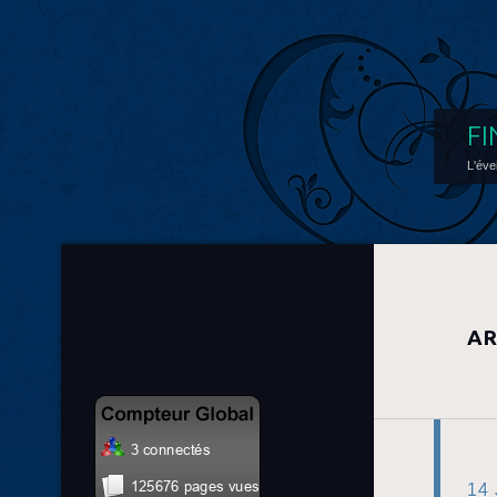
FI
L'éve
AR
14