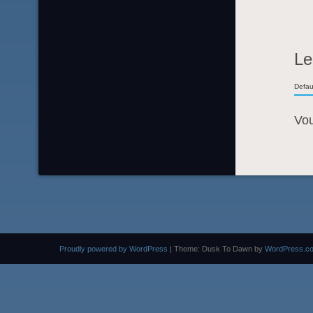
Le
Defau
Vo
Proudly powered by WordPress
|
Theme: Dusk To Dawn by
WordPress.c