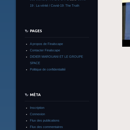
19 : La vérité / Covid-19: The Truth
PAGES
A propos de Finalscape
Contacter Finalscape
DIDIER MAROUANI ET LE GROUPE
SPACE
Politique de confidentialité
MÉTA
Inscription
Connexion
Flux des publications
Flux des commentaires