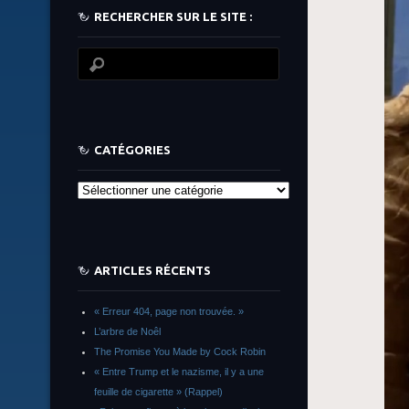
RECHERCHER SUR LE SITE :
CATÉGORIES
Catégories
ARTICLES RÉCENTS
« Erreur 404, page non trouvée. »
L’arbre de Noêl
The Promise You Made by Cock Robin
« Entre Trump et le nazisme, il y a une
feuille de cigarette » (Rappel)