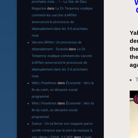
prochains mois… ! – La Voix de Dieu
Magazine
dans
Le Dr Tenpenny explique
comment les vaccins à ARNm
amorceront le processus de
dépeuplement dans les 3-6 prochains
Yah
mois
de
Vaccins ARNm: Un processus de
the
dépeuplement - Scandal
dans
Le Dr
the
Tenpenny explique comment les vaccins
à ARNm amorceront le processus de
ag
dépeuplement dans les 3-6 prochains
mois
Web | Pearltrees
dans
Économie : Vers la
fin du cash, un désastre social
programmé
Web | Pearltrees
dans
Économie : Vers la
fin du cash, un désastre social
programmé
Suisse : On lui ferme son magasin parce
qu’elle n’impose pas le port du masque à
ses clients | FINAL S CAPE
dans
Covid-