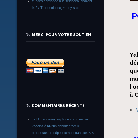
«Faites confiance à la science», disaient-
ils / « Trust science, » they said.
P
MERCI POUR VOTRE SOUTIEN
Yah
dé
qu
ma
l’
à 
COMMENTAIRES RÉCENTS
M
Le Dr Tenpenny explique comment les
vaccins à ARNm annonceront le
processus de dépeuplement dans les 3-6