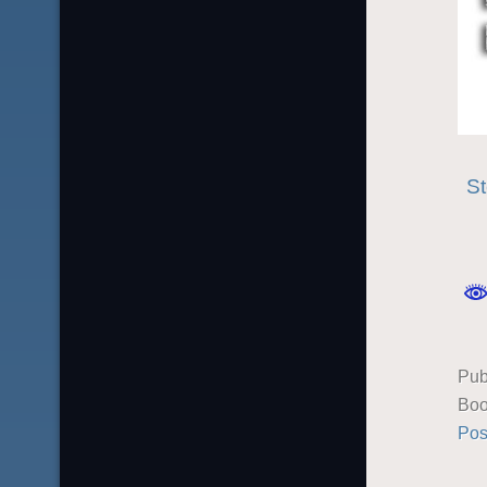
St
Pub
Boo
Pos