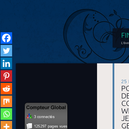
FI
L'éve
25
P
D
CO
W
JE
G