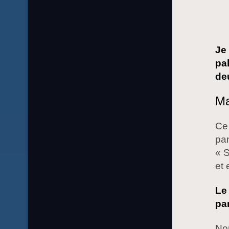
Je 
pa
deu
Ma
Ce 
pan
« S
et 
Le
par
Nom