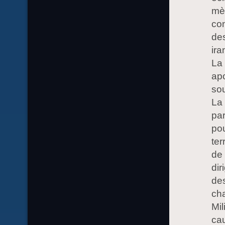
mèt
con
des
ira
La 
apo
sou
La 
par
pou
ter
de 
dir
de
ch
Mil
cau