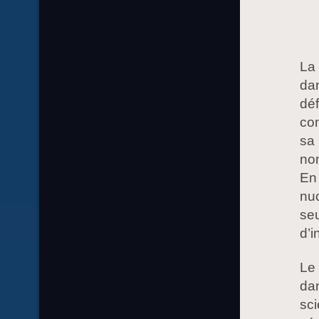
La
dan
déf
con
sa 
nom
En 
nuc
seu
d’i
Le 
dan
sci