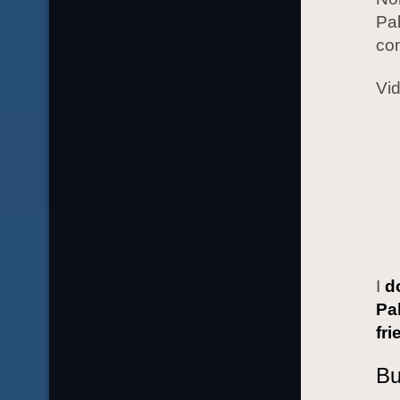
Pal
co
Vid
I
do
Pa
fri
Bu