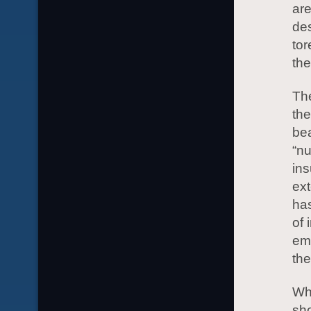
are
des
tor
the
The
the
bea
“nu
ins
ext
has
of 
emp
the
Whi
sho