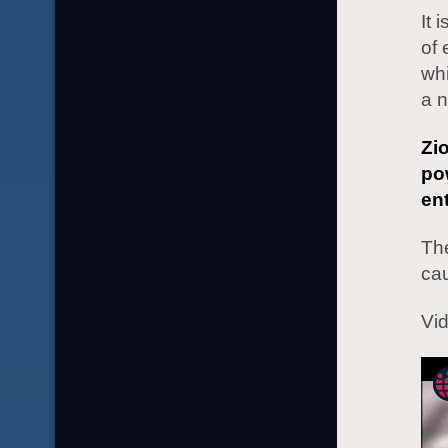
It 
of
whi
a n
Zi
po
ent
Th
cau
Vid