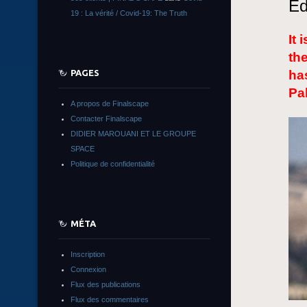
Ed
19 : La vérité / Covid-19: The Truth
It 
th
PAGES
ha
Pa
A propos de Finalscape
Contacter Finalscape
DIDIER MAROUANI ET LE GROUPE
SPACE
Politique de confidentialité
MÉTA
Inscription
Connexion
Flux des publications
Flux des commentaires