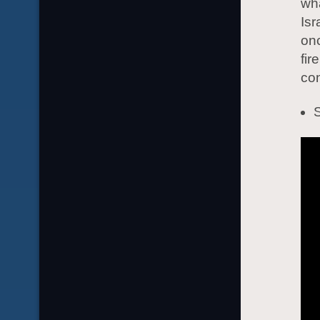
wha
Isr
onc
fir
co