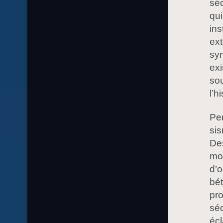
séc
qui
ins
ext
sy
exi
sou
l’h
Pe
sis
De
mon
d’o
bét
pro
séc
écl