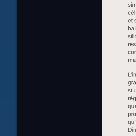
sim
cél
et 
bal
sil
res
com
mar
L’i
gr
stu
rég
que
pro
qu’
Dim