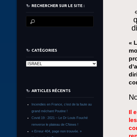
RECHERCHER SUR LE SITE :
q
d
« 
mo
CATÉGORIES
pr
Catégories
d’
di
con
ARTICLES RÉCENTS
No
Incendies en France, c’est de la faute au
Il
grand méchant Poutine !
Covid 19 : 2021 – Le Dr Louis Fouché
les
renverse le plateau de CNews !
co
« Erreur 404, page non trouvée. »
re