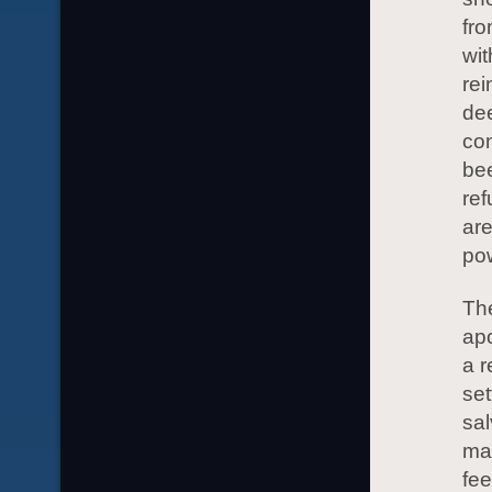
fro
wit
rei
dee
con
bee
ref
are
pow
The
apo
a r
set
sal
ma
fee