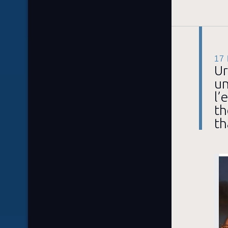
17
Ur
un
l’
th
th