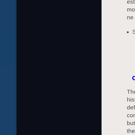
est
mon
ne 
The
his
def
con
but
the