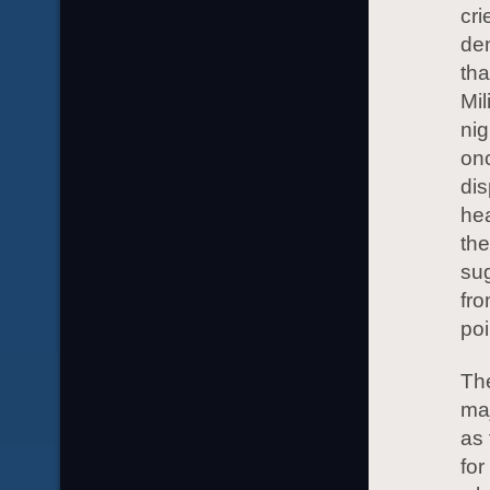
cri
den
tha
Mil
nig
onc
di
hea
the
sug
fro
poi
Th
maj
as 
for