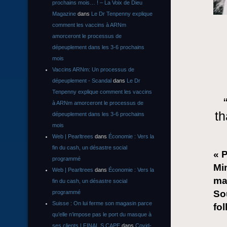
prochains mois… ! – La Voix de Dieu
Magazine
dans
Le Dr Tenpenny explique
comment les vaccins à ARNm
amorceront le processus de
dépeuplement dans les 3-6 prochains
mois
Vaccins ARNm: Un processus de
dépeuplement - Scandal
dans
Le Dr
Tenpenny explique comment les vaccins
à ARNm amorceront le processus de
th
dépeuplement dans les 3-6 prochains
mois
Web | Pearltrees
dans
Économie : Vers la
fin du cash, un désastre social
« P
programmé
Min
Web | Pearltrees
dans
Économie : Vers la
mat
fin du cash, un désastre social
So
programmé
Suisse : On lui ferme son magasin parce
fol
qu’elle n’impose pas le port du masque à
ses clients | FINAL S CAPE
dans
Covid-