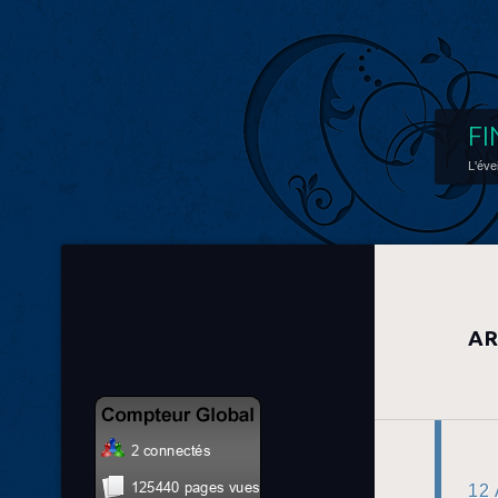
FI
L'éve
AR
12