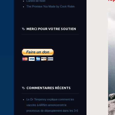
L’arbre de Noêl
The Promise You Made by Cock Robin
MERCI POUR VOTRE SOUTIEN
COMMENTAIRES RÉCENTS
Le Dr Tenpenny explique comment les
vaccins à ARNm annonceront le
processus de dépeuplement dans les 3-6