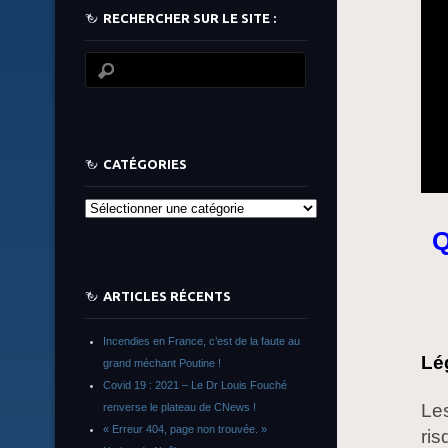
RECHERCHER SUR LE SITE :
CATÉGORIES
Catégories
Q
ARTICLES RÉCENTS
Incendies en France, c’est de la faute au
Lé
grand méchant Poutine !
Covid 19 : 2021 – Le Dr Louis Fouché
Les
renverse le plateau de CNews !
« Erreur 404, page non trouvée. »
ris