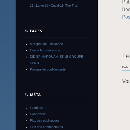
Pub
19 : La vérité / Covid-19: The Truth
Boo
Pos
PAGES
A propos de Finalscape
Contacter Finalscape
Le
DIDIER MAROUANI ET LE GROUPE
SPACE
Defau
Politique de confidentialité
Vo
MÉTA
Inscription
Connexion
Flux des publications
Flux des commentaires