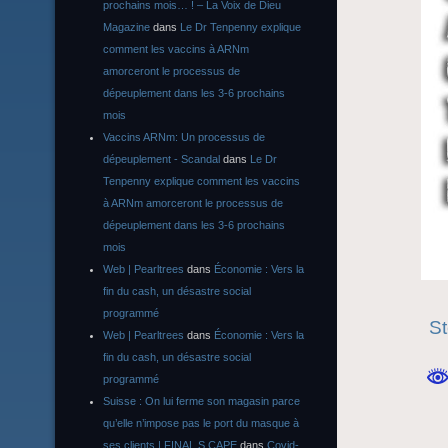
prochains mois… ! – La Voix de Dieu
Magazine
dans
Le Dr Tenpenny explique
comment les vaccins à ARNm
amorceront le processus de
dépeuplement dans les 3-6 prochains
mois
Vaccins ARNm: Un processus de
dépeuplement - Scandal
dans
Le Dr
Tenpenny explique comment les vaccins
à ARNm amorceront le processus de
dépeuplement dans les 3-6 prochains
mois
Web | Pearltrees
dans
Économie : Vers la
fin du cash, un désastre social
programmé
St
Web | Pearltrees
dans
Économie : Vers la
fin du cash, un désastre social
programmé
Suisse : On lui ferme son magasin parce
qu’elle n’impose pas le port du masque à
ses clients | FINAL S CAPE
dans
Covid-