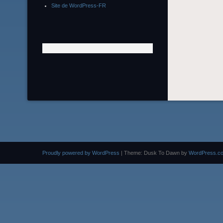
Site de WordPress-FR
Proudly powered by WordPress
|
Theme: Dusk To Dawn by
WordPress.c