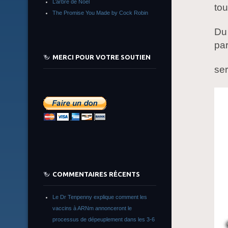
L’arbre de Noêl
to
The Promise You Made by Cock Robin
Du 
pa
MERCI POUR VOTRE SOUTIEN
ser
COMMENTAIRES RÉCENTS
Le Dr Tenpenny explique comment les
vaccins à ARNm annonceront le
processus de dépeuplement dans les 3-6