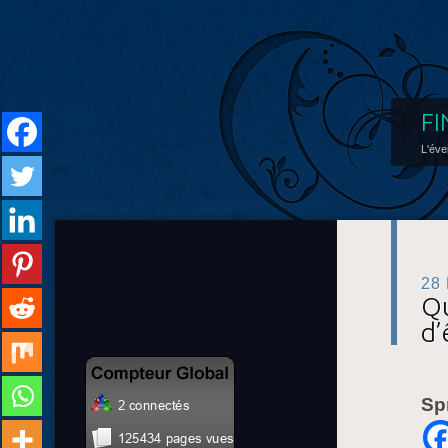
FI
L'éve
28
Qu
d’
Sp